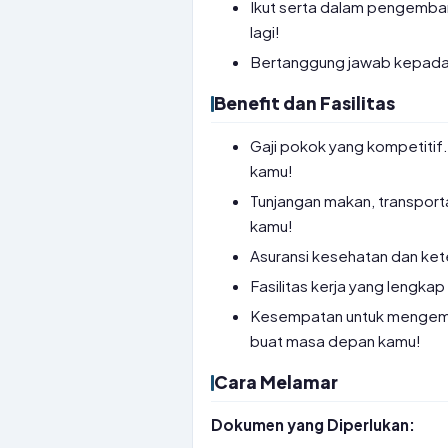
Ikut serta dalam pengembang
lagi!
Bertanggung jawab kepada S
Benefit dan Fasilitas
Gaji pokok yang kompetiti
kamu!
Tunjangan makan, transport
kamu!
Asuransi kesehatan dan ket
Fasilitas kerja yang lengk
Kesempatan untuk mengemban
buat masa depan kamu!
Cara Melamar
Dokumen yang Diperlukan: