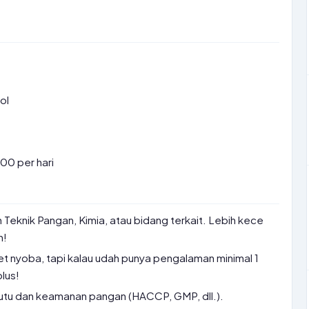
ol
00 per hari
n Teknik Pangan, Kimia, atau bidang terkait. Lebih kece
n!
t nyoba, tapi kalau udah punya pengalaman minimal 1
plus!
utu dan keamanan pangan (HACCP, GMP, dll.).