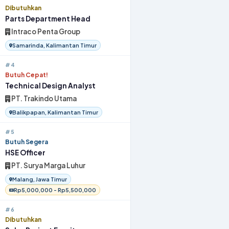
Dibutuhkan
Parts Department Head
Intraco Penta Group
Samarinda, Kalimantan Timur
#4
Butuh Cepat!
Technical Design Analyst
PT. Trakindo Utama
Balikpapan, Kalimantan Timur
#5
Butuh Segera
HSE Officer
PT. Surya Marga Luhur
Malang, Jawa Timur
Rp5,000,000 - Rp5,500,000
#6
Dibutuhkan