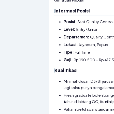
Informasi Posisi
Posisi:
Staf Quality Control
Level:
Entry/Junior
Departemen:
Quality Contr
Lokasi:
Jayapura, Papua
Tipe:
Full Time
Gaji:
Rp 190.500 – Rp 417.5
Kualifikasi
Minimal lulusan D3/S1 jurusa
lagi kalau punya pengalama
Fresh graduate boleh bange
tahun di bidang QC, itu nilai 
Paham betul soal standar m