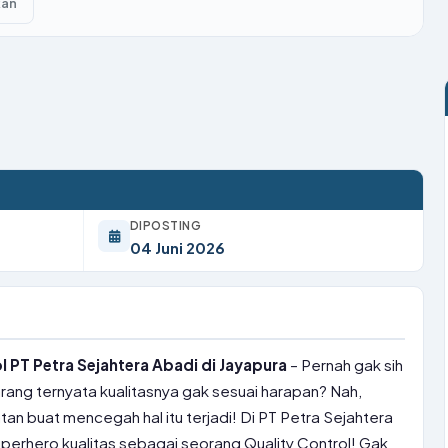
kan
DIPOSTING
04 Juni 2026
 PT Petra Sejahtera Abadi di Jayapura
– Pernah gak sih
rang ternyata kualitasnya gak sesuai harapan? Nah,
an buat mencegah hal itu terjadi! Di PT Petra Sejahtera
superhero kualitas sebagai seorang Quality Control! Gak