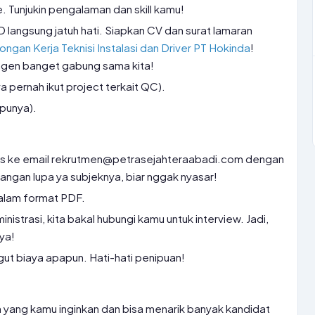
. Tunjukin pengalaman dan skill kamu!
D langsung jatuh hati. Siapkan CV dan surat lamaran
ngan Kerja Teknisi Instalasi dan Driver PT Hokinda
!
gen banget gabung sama kita!
ya pernah ikut project terkait QC).
 punya).
as ke email rekrutmen@petrasejahteraabadi.com dengan
 Jangan lupa ya subjeknya, biar nggak nyasar!
alam format PDF.
inistrasi, kita bakal hubungi kamu untuk interview. Jadi,
ya!
ut biaya apapun. Hati-hati penipuan!
 yang kamu inginkan dan bisa menarik banyak kandidat