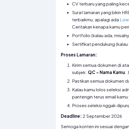
CV terbaru yang paling kece
Surat lamaran yang bikin HR
terbaikmu, apalagi ada
Lowo
Ceritakan kenapa kamu pen
Portfolio (kalau ada, misaln
Sertifikat pendukung (kalau
Proses Lamaran:
Kirim semua dokumen di at
subjek:
QC – Nama Kamu
.
Pastikan semua dokumen d
Kalau kamu lolos seleksi adm
pantengin terus email kamu 
Proses seleksi nggak dipung
Deadline:
2 September 2026
Semoga konten ini sesuai dengan