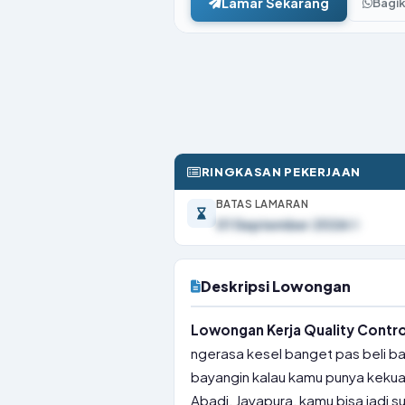
Lamar Sekarang
Bagi
RINGKASAN PEKERJAAN
BATAS LAMARAN
01 September 2026
Deskripsi Lowongan
Lowongan Kerja Quality Control
ngerasa kesel banget pas beli ba
bayangin kalau kamu punya kekuat
Abadi, Jayapura, kamu bisa jadi 