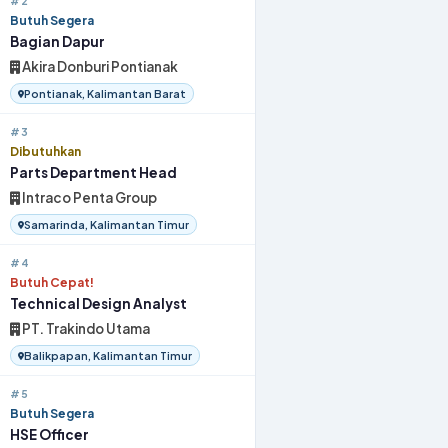
#2
Butuh Segera
Bagian Dapur
Akira Donburi Pontianak
Pontianak, Kalimantan Barat
#3
Dibutuhkan
Parts Department Head
Intraco Penta Group
Samarinda, Kalimantan Timur
#4
Butuh Cepat!
Technical Design Analyst
PT. Trakindo Utama
Balikpapan, Kalimantan Timur
#5
Butuh Segera
HSE Officer