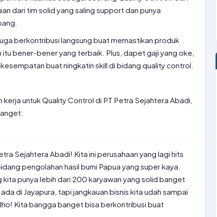
ian dari tim solid yang saling support dan punya
bang.
i juga berkontribusi langsung buat memastikan produk
tu bener-bener yang terbaik. Plus, dapet gaji yang oke,
 kesempatan buat ningkatin skill di bidang quality control.
 kerja untuk Quality Control di PT Petra Sejahtera Abadi,
banget:
tra Sejahtera Abadi! Kita ini perusahaan yang lagi hits
bidang pengolahan hasil bumi Papua yang super kaya.
g kita punya lebih dari 200 karyawan yang solid banget
 ada di Jayapura, tapi jangkauan bisnis kita udah sampai
 lho! Kita bangga banget bisa berkontribusi buat