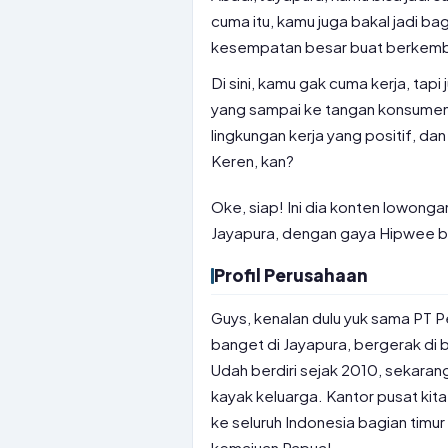
cuma itu, kamu juga bakal jadi bag
kesempatan besar buat berkem
Di sini, kamu gak cuma kerja, tap
yang sampai ke tangan konsumen i
lingkungan kerja yang positif, dan
Keren, kan?
Oke, siap! Ini dia konten lowongan
Jayapura, dengan gaya Hipwee 
Profil Perusahaan
Guys, kenalan dulu yuk sama PT Pe
banget di Jayapura, bergerak di 
Udah berdiri sejak 2010, sekaran
kayak keluarga. Kantor pusat kita
ke seluruh Indonesia bagian timur
kemajuan Papua!