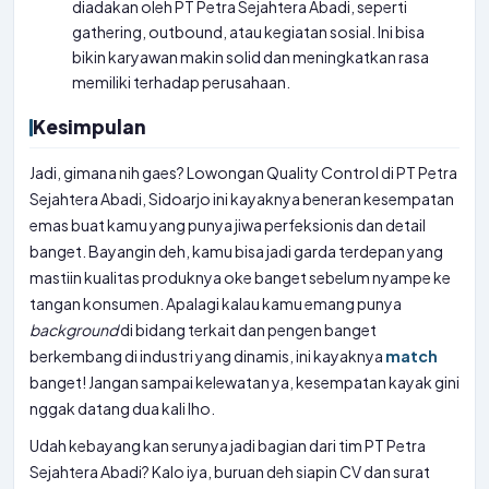
diadakan oleh PT Petra Sejahtera Abadi, seperti
gathering, outbound, atau kegiatan sosial. Ini bisa
bikin karyawan makin solid dan meningkatkan rasa
memiliki terhadap perusahaan.
Kesimpulan
Jadi, gimana nih gaes? Lowongan Quality Control di PT Petra
Sejahtera Abadi, Sidoarjo ini kayaknya beneran kesempatan
emas buat kamu yang punya jiwa perfeksionis dan detail
banget. Bayangin deh, kamu bisa jadi garda terdepan yang
mastiin kualitas produknya oke banget sebelum nyampe ke
tangan konsumen. Apalagi kalau kamu emang punya
background
di bidang terkait dan pengen banget
berkembang di industri yang dinamis, ini kayaknya
match
banget! Jangan sampai kelewatan ya, kesempatan kayak gini
nggak datang dua kali lho.
Udah kebayang kan serunya jadi bagian dari tim PT Petra
Sejahtera Abadi? Kalo iya, buruan deh siapin CV dan surat