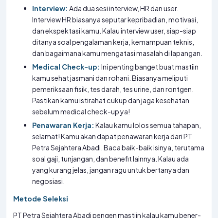
Interview:
Ada dua sesi interview, HR dan user.
Interview HR biasanya seputar kepribadian, motivasi,
dan ekspektasi kamu. Kalau interview user, siap-siap
ditanya soal pengalaman kerja, kemampuan teknis,
dan bagaimana kamu mengatasi masalah di lapangan.
Medical Check-up:
Ini penting banget buat mastiin
kamu sehat jasmani dan rohani. Biasanya meliputi
pemeriksaan fisik, tes darah, tes urine, dan rontgen.
Pastikan kamu istirahat cukup dan jaga kesehatan
sebelum medical check-up ya!
Penawaran Kerja:
Kalau kamu lolos semua tahapan,
selamat! Kamu akan dapat penawaran kerja dari PT
Petra Sejahtera Abadi. Baca baik-baik isinya, terutama
soal gaji, tunjangan, dan benefit lainnya. Kalau ada
yang kurang jelas, jangan ragu untuk bertanya dan
negosiasi.
Metode Seleksi
PT Petra Sejahtera Abadi pengen mastiin kalau kamu bener-