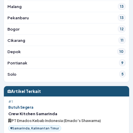
Malang
13
Pekanbaru
13
Bogor
12
Cikarang
11
Depok
10
Pontianak
9
Solo
5
Artikel Terkait
#1
Butuh Segera
Crew Kitchen Samarinda
PT Emados Kebab Indonesia (Emado's Shawarma)
Samarinda, Kalimantan Timur