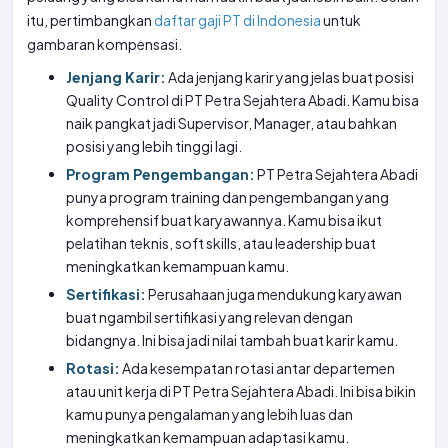
itu, pertimbangkan
daftar gaji PT di Indonesia
untuk
gambaran kompensasi.
Jenjang Karir:
Ada jenjang karir yang jelas buat posisi
Quality Control di PT Petra Sejahtera Abadi. Kamu bisa
naik pangkat jadi Supervisor, Manager, atau bahkan
posisi yang lebih tinggi lagi.
Program Pengembangan:
PT Petra Sejahtera Abadi
punya program training dan pengembangan yang
komprehensif buat karyawannya. Kamu bisa ikut
pelatihan teknis, soft skills, atau leadership buat
meningkatkan kemampuan kamu.
Sertifikasi:
Perusahaan juga mendukung karyawan
buat ngambil sertifikasi yang relevan dengan
bidangnya. Ini bisa jadi nilai tambah buat karir kamu.
Rotasi:
Ada kesempatan rotasi antar departemen
atau unit kerja di PT Petra Sejahtera Abadi. Ini bisa bikin
kamu punya pengalaman yang lebih luas dan
meningkatkan kemampuan adaptasi kamu.