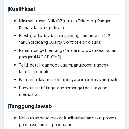
Kualifikasi
Minimal lulusan SMK/D3 jurusan Teknologi Pangan,
Kimia, atau yang relevan.
Fresh graduate atau punya pengalaman kerja 1-2
tahun di bidang Quality Control lebih disukai.
Paham banget tentang standar mutu dan keamanan
pangan (HACCP, GMP).
Teliti, detail, dan nggak gampang bosen ngecek
kualitas produk.
Bisa kerja dalam tim dan punya komunikasi yang baik.
Punya inisiatif tinggi dan semangat belajar yang
membara!
Tanggung Jawab
Melakukan pengecekan kualitas bahan baku, proses
produksi, sampai produk jadi.