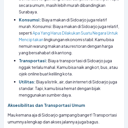
secara umum, masih lebih murah dibandingkan
Surabaya.
Konsumsi:
Biaya makan di Sidoarjo juga relatif
murah. Konsumsi: Biaya makan di Sidoarjo juga relatif,
seperti
Apa Yang Harus Dilakukan Suatu Negara Untuk
Menciptakan
lingkungan ekonomi stabil. Kamu bisa
nemuin warung makan atau restoran dengan harga
yang bersahabat di kantong.
Transportasi:
Biaya transportasi di Sidoarjo juga
nggak terlalu mahal. Kamu bisa naik angkot, bus, atau
ojek online buat keliling kota.
Utilitas:
Biaya listrik, air, dan internet di Sidoarjo juga
standar. Tapi, kamu bisa hemat dengan bijak
menggunakan sumber daya.
Aksesibilitas dan Transportasi Umum
Mau kemana aja di Sidoarjo gampang banget! Transportasi
umumnya lengkap dan akses jalannya juga bagus.