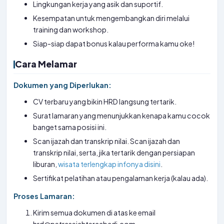
Lingkungan kerja yang asik dan suportif.
Kesempatan untuk mengembangkan diri melalui
training dan workshop.
Siap-siap dapat bonus kalau performa kamu oke!
Cara Melamar
Dokumen yang Diperlukan:
CV terbaru yang bikin HRD langsung tertarik.
Surat lamaran yang menunjukkan kenapa kamu cocok
banget sama posisi ini.
Scan ijazah dan transkrip nilai. Scan ijazah dan
transkrip nilai, serta, jika tertarik dengan persiapan
liburan,
wisata terlengkap infonya disini
.
Sertifikat pelatihan atau pengalaman kerja (kalau ada).
Proses Lamaran:
Kirim semua dokumen di atas ke email