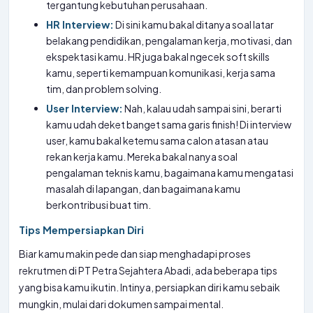
tergantung kebutuhan perusahaan.
HR Interview:
Di sini kamu bakal ditanya soal latar
belakang pendidikan, pengalaman kerja, motivasi, dan
ekspektasi kamu. HR juga bakal ngecek soft skills
kamu, seperti kemampuan komunikasi, kerja sama
tim, dan problem solving.
User Interview:
Nah, kalau udah sampai sini, berarti
kamu udah deket banget sama garis finish! Di interview
user, kamu bakal ketemu sama calon atasan atau
rekan kerja kamu. Mereka bakal nanya soal
pengalaman teknis kamu, bagaimana kamu mengatasi
masalah di lapangan, dan bagaimana kamu
berkontribusi buat tim.
Tips Mempersiapkan Diri
Biar kamu makin pede dan siap menghadapi proses
rekrutmen di PT Petra Sejahtera Abadi, ada beberapa tips
yang bisa kamu ikutin. Intinya, persiapkan diri kamu sebaik
mungkin, mulai dari dokumen sampai mental.