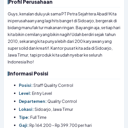
Profil Perusahaan
Guys, kenalan dulu yuk sama PT Petra Sejahtera Abadi! Kita
ini perusahaan yang lagi hits banget di Sidoarjo, bergerak di
bidang manufaktur makanan ringan. Bayangin aja, setiap hari
kita bikin cemilan yang bikin nagih! Udah berdiri sejak tahun
2010, sekarang kita punya lebih dari 200 karyawan yang
super solid dan kreatif. Kantor pusat kita ada di Sidoarjo,
Jawa Timur, tapi produk kita udah nyebar ke seluruh
Indonesia lho!
Informasi Posisi
Posisi:
Staff Quality Control
Level:
Entry Level
Departemen:
Quality Control
Lokasi:
Sidoarjo, Jawa Timur
Tipe:
Full Time
Gaji:
Rp 164.200 – Rp 399.700 per hari