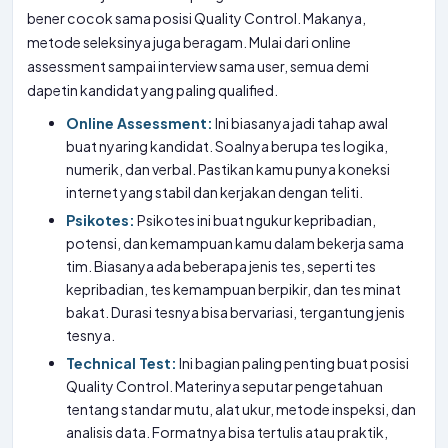
bener cocok sama posisi Quality Control. Makanya,
metode seleksinya juga beragam. Mulai dari online
assessment sampai interview sama user, semua demi
dapetin kandidat yang paling qualified.
Online Assessment:
Ini biasanya jadi tahap awal
buat nyaring kandidat. Soalnya berupa tes logika,
numerik, dan verbal. Pastikan kamu punya koneksi
internet yang stabil dan kerjakan dengan teliti.
Psikotes:
Psikotes ini buat ngukur kepribadian,
potensi, dan kemampuan kamu dalam bekerja sama
tim. Biasanya ada beberapa jenis tes, seperti tes
kepribadian, tes kemampuan berpikir, dan tes minat
bakat. Durasi tesnya bisa bervariasi, tergantung jenis
tesnya.
Technical Test:
Ini bagian paling penting buat posisi
Quality Control. Materinya seputar pengetahuan
tentang standar mutu, alat ukur, metode inspeksi, dan
analisis data. Formatnya bisa tertulis atau praktik,