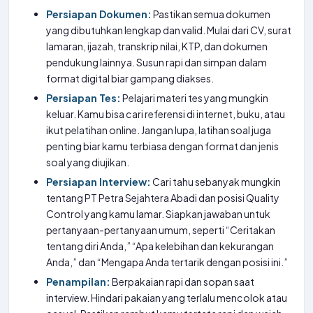
Persiapan Dokumen:
Pastikan semua dokumen
yang dibutuhkan lengkap dan valid. Mulai dari CV, surat
lamaran, ijazah, transkrip nilai, KTP, dan dokumen
pendukung lainnya. Susun rapi dan simpan dalam
format digital biar gampang diakses.
Persiapan Tes:
Pelajari materi tes yang mungkin
keluar. Kamu bisa cari referensi di internet, buku, atau
ikut pelatihan online. Jangan lupa, latihan soal juga
penting biar kamu terbiasa dengan format dan jenis
soal yang diujikan.
Persiapan Interview:
Cari tahu sebanyak mungkin
tentang PT Petra Sejahtera Abadi dan posisi Quality
Control yang kamu lamar. Siapkan jawaban untuk
pertanyaan-pertanyaan umum, seperti “Ceritakan
tentang diri Anda,” “Apa kelebihan dan kekurangan
Anda,” dan “Mengapa Anda tertarik dengan posisi ini.”
Penampilan:
Berpakaian rapi dan sopan saat
interview. Hindari pakaian yang terlalu mencolok atau