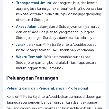
Transportasi Umum:
Ada angkot, bus, dan kereta
api yang bisa kamu gunakan buat keliling Sidoarjo atau
ke kota-kota lain. Selain itu, ojek online juga gampang
ditemuin di Sidoarjo.
Akses Jalan:
Jalan-jalan di Sidoarjo umumnya mulus
dan lebar. Ada juga jalan tol yang menghubungkan
Sidoarjo dengan Surabaya dan kota-kota lainnya.
Jarak:
Jarak dari PT Petra Sejahtera Abadi ke pusat
kota Sidoarjo sekitar 10-15 menit naik kendaraan.
Waktu Tempuh:
Waktu tempuh ke pusat kota
Sidoarjo tergantung kondisi lalu lintas. Tapi, secara
umum, nggak terlalu lama kok.
Peluang dan Tantangan
Peluang Karir dan Pengembangan Profesional
Kerja di PT Petra Sejahtera Abadi bukan cuma soal dapet gaji,
tapi juga soal pengembangan diri dan karir. Banyak banget
peluang yang bisa kamu manfaatin buat jadi lebih baik. Selain