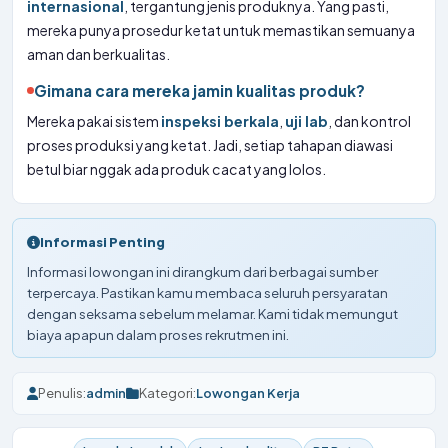
internasional
, tergantung jenis produknya. Yang pasti,
mereka punya prosedur ketat untuk memastikan semuanya
aman dan berkualitas.
Gimana cara mereka jamin kualitas produk?
Mereka pakai sistem
inspeksi berkala
,
uji lab
, dan kontrol
proses produksi yang ketat. Jadi, setiap tahapan diawasi
betul biar nggak ada produk cacat yang lolos.
Informasi Penting
Informasi lowongan ini dirangkum dari berbagai sumber
terpercaya. Pastikan kamu membaca seluruh persyaratan
dengan seksama sebelum melamar. Kami tidak memungut
biaya apapun dalam proses rekrutmen ini.
Penulis:
admin
Kategori:
Lowongan Kerja