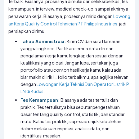
terbaik. Biasanya, prosesnya dimulai dari seleksi berkas, tes
kemampuan, interview, medical check-up, sampai akhirnya
penawaran kerja. Biasanya, prosesnya mirip dengan
Lowong
an Kerja Quality Control Tehnician PT Philips Industries
, jadi
persiapkan dirimu!
Tahap Administrasi:
Kirim CV dan surat lamaran
yang paling kece. Pastikan semua data diri dan
pengalaman kerja kamu lengkap dan sesuai dengan
kualifikasi yang dicari. Jangan lupa, sertakan juga
portofolio atau contoh hasil kerja kamu kalau ada,
biar makin dilirik! …folio terbaikmu, apalagi jika relevan
dengan
Lowongan Kerja Teknisi Dan Operator Listrik P
LN di Kudus
.
Tes Kemampuan:
Biasanya ada tes tertulis dan
praktik. Tes tertulisnya bisa seputar pengetahuan
dasar tentang quality control, statistik, dan standar
mutu. Kalau tes praktik, siap-siap unjuk kebolehan
dalam melakukan inspeksi, analisis data, dan
identifikasi masalah.