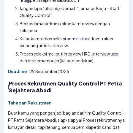
hrd@petrasejahteraabadi.com
Jangan lupa tulis subjek email: “Lamaran Kerja – Staff
Quality Control”.
Berkas lamaran kamu akan kami review dengan
seksama.
Kalau kamu lolos seleksi administrasi, kamu akan
diundang untuk interview.
Proses seleksi meliputi interview HRD, interview user,
dan tes kemampuan (kalau diperlukan).
Deadline:
29 September 2026
Proses Rekrutmen Quality Control PT Petra
Sejahtera Abadi
Tahapan Rekrutmen
Buat kamu yang pengen jadi bagian dari tim Quality Control
PT Petra Sejahtera Abadi, siap-siap ya! Proses rekrutmennya
lumayan detail, tapi tenang, semua demi dapetin kandidat