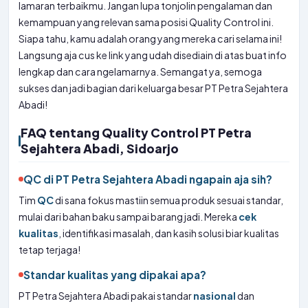
lamaran terbaikmu. Jangan lupa tonjolin pengalaman dan
kemampuan yang relevan sama posisi Quality Control ini.
Siapa tahu, kamu adalah orang yang mereka cari selama ini!
Langsung aja cus ke link yang udah disediain di atas buat info
lengkap dan cara ngelamarnya. Semangat ya, semoga
sukses dan jadi bagian dari keluarga besar PT Petra Sejahtera
Abadi!
FAQ tentang Quality Control PT Petra
Sejahtera Abadi, Sidoarjo
QC di PT Petra Sejahtera Abadi ngapain aja sih?
Tim
QC
di sana fokus mastiin semua produk sesuai standar,
mulai dari bahan baku sampai barang jadi. Mereka
cek
kualitas
, identifikasi masalah, dan kasih solusi biar kualitas
tetap terjaga!
Standar kualitas yang dipakai apa?
PT Petra Sejahtera Abadi pakai standar
nasional
dan