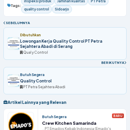
inspeksi produk
Jaminan kualitas
PT Petra
Tags:
quality control
Sidoarjo
SEBELUMNYA
Dibutuhkan
Lowongan Kerja Quality Control PT Petra
Sejahtera Abadi di Serang
Qual y Control
BERIKUTNYA
Butuh Segera
Quality Control
PT Petra Sejahtera Abadi
Artikel Lainnya yang Relevan
BARU
Butuh Segera
Crew Kitchen Samarinda
PT Emados Kebab Indonesia (Emado's