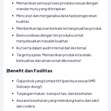
Memastikan semua proses produksi sesuai dengan
standar mutu yang ditetapkan.
Mencatat dan menganalisa data hasil pengecekan
kualitas.
Memberikan laporan berkala tentang kualitas produk.
Berkoordinasi dengan tim produksi untuk
menyelesaikan masalah kualitas.
Ikut serta dalam audit internal dan eksternal.
Targetnya jelas: Memastikan produk kita selalu
berkualitas dan aman untuk dikonsumsi!
Benefit dan Fasilitas
Gaji pokok yang kompetitif (pastinya sesuai UMR
Sidoarjo dong!).
Tunjangan makan, transportasi, dan kesehatan.
Asuransi kesehatan yang melindungi kamu dari sakit
dan cedera.