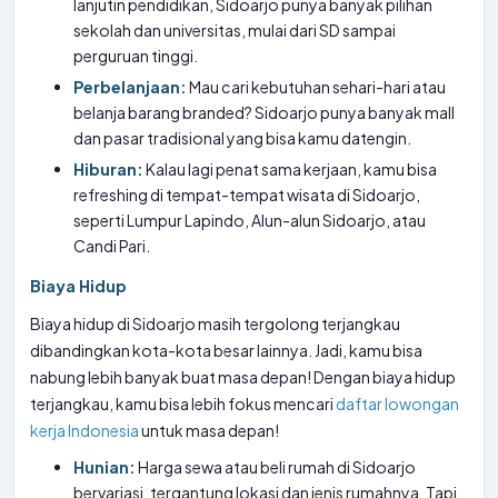
lanjutin pendidikan, Sidoarjo punya banyak pilihan
sekolah dan universitas, mulai dari SD sampai
perguruan tinggi.
Perbelanjaan:
Mau cari kebutuhan sehari-hari atau
belanja barang branded? Sidoarjo punya banyak mall
dan pasar tradisional yang bisa kamu datengin.
Hiburan:
Kalau lagi penat sama kerjaan, kamu bisa
refreshing di tempat-tempat wisata di Sidoarjo,
seperti Lumpur Lapindo, Alun-alun Sidoarjo, atau
Candi Pari.
Biaya Hidup
Biaya hidup di Sidoarjo masih tergolong terjangkau
dibandingkan kota-kota besar lainnya. Jadi, kamu bisa
nabung lebih banyak buat masa depan! Dengan biaya hidup
terjangkau, kamu bisa lebih fokus mencari
daftar lowongan
kerja Indonesia
untuk masa depan!
Hunian:
Harga sewa atau beli rumah di Sidoarjo
bervariasi, tergantung lokasi dan jenis rumahnya. Tapi,