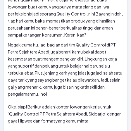
lowongan buat kamu yang punya mata elang dan jiwa
perfeksionis jadi seorang Quality Control, nih! Bayangin deh,
tiap hari kamu bakal memastikan produk yang dihasilkan
perusahaan ini bener-bener berkualitas tinggi dan aman
sampai ke tangan konsumen. Keren, kan?
Nggak cuma itu, jadi bagian dari tim Quality Control di PT
Petra Sejahtera Abadi juga berarti kamu bakal dapet
kesempatan buat mengembangkan diri. Lingkungan kerja
yang suportif dan peluang untuk belajar hal baru selalu
terbuka lebar. Plus, jenjang karir yang jelas juga jadi salah satu
daya tarik yang sayang banget kalau dilewatkan. Jadi, selain
gaji yang menarik, kamu juga bisa ningkatin skill dan
pengalamanmu, lho!
Oke, siap! Berikut adalah konten lowongan kerja untuk
‘Quality Control PT Petra Sejahtera Abadi, Sidoarjo’ dengan
gaya Hipwee dan format yang kamu minta: