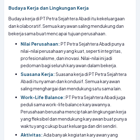
Budaya Kerja dan Lingkungan Kerja
Budaya kerja di PT Petra Sejahtera Abadi itu kekeluargaan
dan kolaboratif. Semua karyawan saling mendukung dan
bekerja sama buat mencapai tujuan perusahaan.
Nilai Perusahaan:
PT Petra Sejahtera Abadi punya
nilai-nilai perusahaan yang kuat, seperti integritas,
profesionalisme, dan inovasi. Nilai-nilai ini jadi
pedoman bagi seluruh karyawan dalam bekerja.
Suasana Kerja:
Suasana kerja di PT Petra Sejahtera
Abadi itu nyaman dan kondusif. Semua karyawan
saling menghargai dan mendukung satu sama lain.
Work-Life Balance:
PT Petra Sejahtera Abadi juga
peduli sama work-life balance karyawannya.
Perusahaan berusaha menciptakan lingkungan kerja
yang fleksibel dan mendukung karyawan buat punya
waktu yang cukup buat keluarga dan diri sendiri.
Aktivitas:
Ada banyak kegiatan karyawan yang