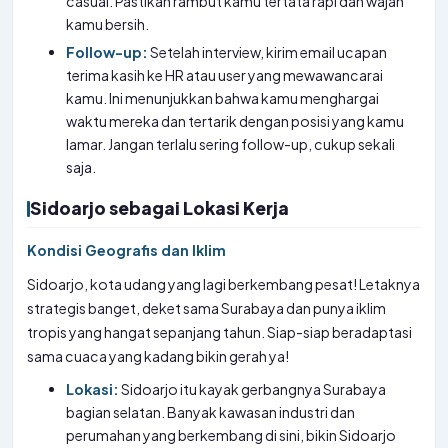
casual. Pastikan rambut kamu tertata rapi dan wajah
kamu bersih.
Follow-up:
Setelah interview, kirim email ucapan
terima kasih ke HR atau user yang mewawancarai
kamu. Ini menunjukkan bahwa kamu menghargai
waktu mereka dan tertarik dengan posisi yang kamu
lamar. Jangan terlalu sering follow-up, cukup sekali
saja.
Sidoarjo sebagai Lokasi Kerja
Kondisi Geografis dan Iklim
Sidoarjo, kota udang yang lagi berkembang pesat! Letaknya
strategis banget, deket sama Surabaya dan punya iklim
tropis yang hangat sepanjang tahun. Siap-siap beradaptasi
sama cuaca yang kadang bikin gerah ya!
Lokasi:
Sidoarjo itu kayak gerbangnya Surabaya
bagian selatan. Banyak kawasan industri dan
perumahan yang berkembang di sini, bikin Sidoarjo