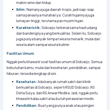
makin rame dan hidup.
Iklim:
Namanya juga daerah tropis, jadi siap-siap
sama panasnya matahari ya. Curah hujannya juga
lumayan tinggi, terutama pas musim hujan.
Karakteristik:
Sidoarjo terkenal sama hasil udang
dan bandengnya yang berkualitas. Selain itu, Sidoarjo
juga punya banyak tempat wisata menarik, mulai dari
wisata alam sampai wisata kuliner.
Fasilitas Umum
Nggak perlu khawatir soal fasilitas umum di Sidoarjo. Semua
kebutuhan kamu, mulai dari kesehatan, pendidikan, sampai
hiburan, tersedia lengkap di sini.
Kesehatan:
Ada banyak rumah sakit dan klinik
berkualitas di Sidoarjo, seperti RSUD Sidoarjo, RS
Delta Surya, dan RS Anwar Medika. Jadi, nggak perlu
khawatir kalau sakit atau butuh perawatan medis.
Pendidikan:
Buat yang punya anak atau pengen