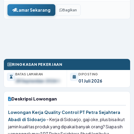
Lamar Sekarang
Bagikan
RINGKASAN PEKERJAAN
BATAS LAMARAN
DIPOSTING
28 September 2026
01 Juli 2026
Deskripsi Lowongan
Lowongan Kerja Quality Control PT Petra Sejahtera
Abadi di Sidoarjo
– Kerja di Sidoarjo, gaji oke, plus bisa ikut
jamin kualitas produk yang dipakai banyak orang? Siapa sih
yang nggak mau? PT Petra Sejahtera Abadi lagi buka