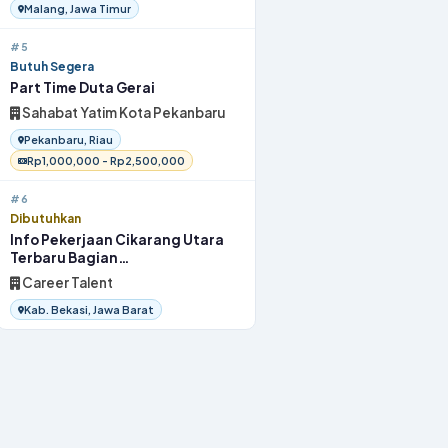
Malang, Jawa Timur
#5
Butuh Segera
Part Time Duta Gerai
Sahabat Yatim Kota Pekanbaru
Pekanbaru, Riau
Rp1,000,000 - Rp2,500,000
#6
Dibutuhkan
Info Pekerjaan Cikarang Utara
Terbaru Bagian
OperatorProduksi 2026
Career Talent
Kab. Bekasi, Jawa Barat