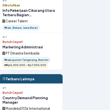
#6
Dibutuhkan
Info Pekerjaan Cikarang Utara
Terbaru Bagian
OperatorProduksi 2026
Career Talent
Kab. Bekasi, Jawa Barat
#7
Butuh Cepat!
Marketing Administrasi
PT Dinasira Sembada
Kabupaten Tangerang, Banten
Rp5,000,000 - Rp7,000,000
Terbaru Lainnya
#1
Butuh Cepat!
Country Demand Planning
Manager
Mondelu0113z International