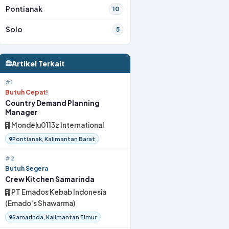
Pontianak
10
Solo
5
Artikel Terkait
#1
Butuh Cepat!
Country Demand Planning
Manager
Mondelu0113z International
Pontianak, Kalimantan Barat
#2
Butuh Segera
Crew Kitchen Samarinda
PT Emados Kebab Indonesia
(Emado's Shawarma)
Samarinda, Kalimantan Timur