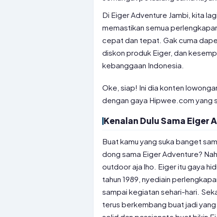
Di Eiger Adventure Jambi, kita la
memastikan semua perlengkapan
cepat dan tepat. Gak cuma dapet
diskon produk Eiger, dan kesem
kebanggaan Indonesia.
Oke, siap! Ini dia konten lowonga
dengan gaya Hipwee.com yang sa
Kenalan Dulu Sama Eiger A
Buat kamu yang suka banget sama
dong sama Eiger Adventure? Nah,
outdoor aja lho. Eiger itu gaya h
tahun 1989, nyediain perlengkapa
sampai kegiatan sehari-hari. Seka
terus berkembang buat jadi yang 
solid dan passionate buat bikin E