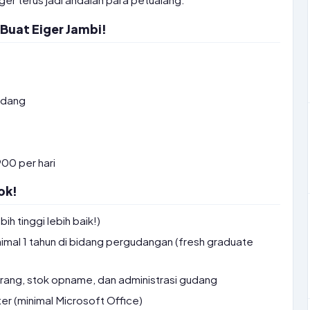
 Buat Eiger Jambi!
udang
00 per hari
ok!
ih tinggi lebih baik!)
imal 1 tahun di bidang pergudangan (fresh graduate
rang, stok opname, dan administrasi gudang
r (minimal Microsoft Office)