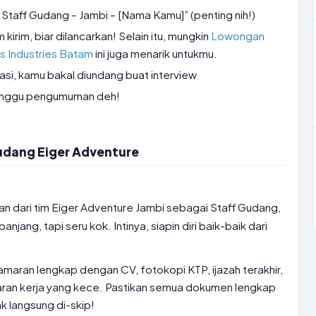
n Staff Gudang – Jambi – [Nama Kamu]” (penting nih!)
irim, biar dilancarkan! Selain itu, mungkin
Lowongan
ps Industries Batam
ini juga menarik untukmu.
rasi, kamu bakal diundang buat interview
 tunggu pengumuman deh!
udang Eiger Adventure
n dari tim Eiger Adventure Jambi sebagai Staff Gudang,
jang, tapi seru kok. Intinya, siapin diri baik-baik dari
lamaran lengkap dengan CV, fotokopi KTP, ijazah terakhir,
lamaran kerja yang kece. Pastikan semua dokumen lengkap
ak langsung di-skip!