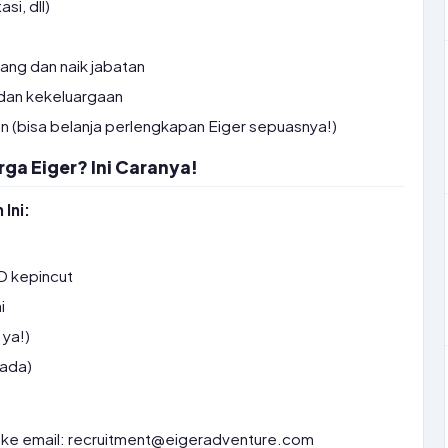
si, dll)
ng dan naik jabatan
 dan kekeluargaan
n (bisa belanja perlengkapan Eiger sepuasnya!)
rga Eiger? Ini Caranya!
Ini:
D kepincut
i
 ya!)
 ada)
ke email: recruitment@eigeradventure.com