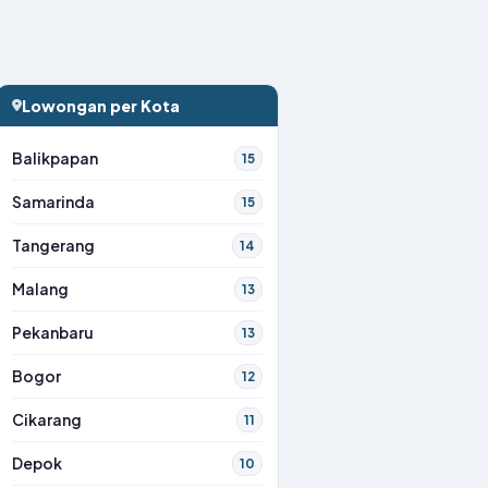
Lowongan per Kota
Balikpapan
15
Samarinda
15
Tangerang
14
Malang
13
Pekanbaru
13
Bogor
12
Cikarang
11
Depok
10