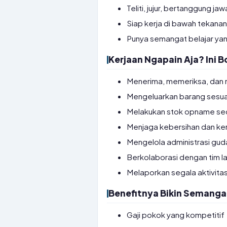
Teliti, jujur, bertanggung j
Siap kerja di bawah tekanan
Punya semangat belajar yan
Kerjaan Ngapain Aja? Ini 
Menerima, memeriksa, dan
Mengeluarkan barang sesua
Melakukan stok opname sec
Menjaga kebersihan dan ke
Mengelola administrasi gud
Berkolaborasi dengan tim lai
Melaporkan segala aktivita
Benefitnya Bikin Semanga
Gaji pokok yang kompetitif