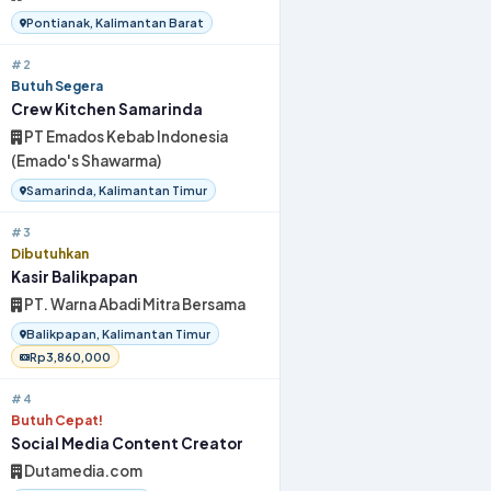
Pontianak, Kalimantan Barat
#2
Butuh Segera
Crew Kitchen Samarinda
PT Emados Kebab Indonesia
(Emado's Shawarma)
Samarinda, Kalimantan Timur
#3
Dibutuhkan
Kasir Balikpapan
PT. Warna Abadi Mitra Bersama
Balikpapan, Kalimantan Timur
Rp3,860,000
#4
Butuh Cepat!
Social Media Content Creator
Dutamedia.com