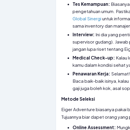
Tes Kemampuan:
Biasanya 
pengetahuan umum. Pastika
Global Sinergi
untuk informa
sama inventory dan manajem
Interview:
Ini dia yang pen
supervisor gudang). Jawab 
jangan lupa riset tentang 
Medical Check-up:
Kalau l
kamu dalam kondisi sehat y
Penawaran Kerja:
Selamat! 
Baca baik-baik isinya, kala
gaji juga boleh kok, asal so
Metode Seleksi
Eiger Adventure biasanya pakai 
Tujuannya biar dapet orang yang
Online Assessment:
Mungki