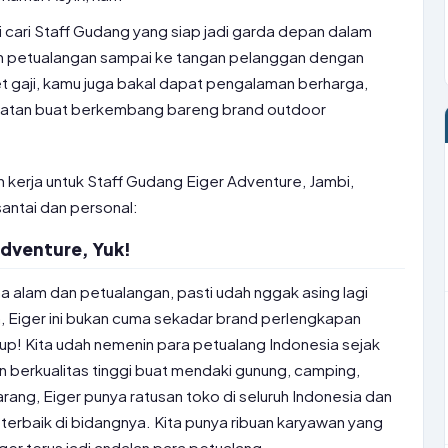
gi cari Staff Gudang yang siap jadi garda depan dalam
 petualangan sampai ke tangan pelanggan dengan
 gaji, kamu juga bakal dapat pengalaman berharga,
patan buat berkembang bareng brand outdoor
n kerja untuk Staff Gudang Eiger Adventure, Jambi,
ntai dan personal:
dventure, Yuk!
 alam dan petualangan, pasti udah nggak asing lagi
 Eiger ini bukan cuma sekadar brand perlengkapan
idup! Kita udah nemenin para petualang Indonesia sejak
n berkualitas tinggi buat mendaki gunung, camping,
rang, Eiger punya ratusan toko di seluruh Indonesia dan
terbaik di bidangnya. Kita punya ribuan karyawan yang
iger terus jadi andalan para petualang.