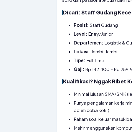
Dicari: Staff Gudang Kece
Posisi:
Staff Gudang
Level:
Entry/Junior
Departemen:
Logistik & G
Lokasi:
Jambi, Jambi
Tipe:
Full Time
Gaji:
Rp 142.400 – Rp 259.9
Kualifikasi? Nggak Ribet K
Minimal lulusan SMA/SMK (leb
Punya pengalaman kerja min
boleh coba kok!)
Paham soal keluar masuk ba
Mahir menggunakan kompute