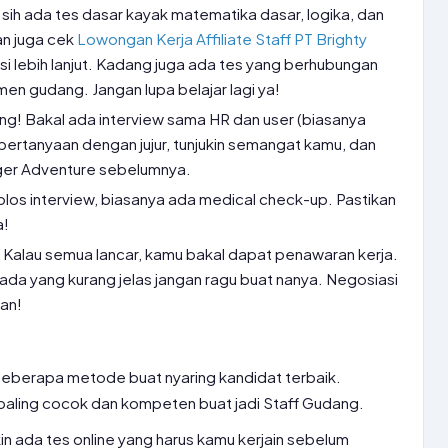
sih ada tes dasar kayak matematika dasar, logika, dan
n juga cek
Lowongan Kerja Affiliate Staff PT Brighty
si lebih lanjut. Kadang juga ada tes yang berhubungan
en gudang. Jangan lupa belajar lagi ya!
ting! Bakal ada interview sama HR dan user (biasanya
pertanyaan dengan jujur, tunjukin semangat kamu, dan
Eiger Adventure sebelumnya.
olos interview, biasanya ada medical check-up. Pastikan
a!
Kalau semua lancar, kamu bakal dapat penawaran kerja.
u ada yang kurang jelas jangan ragu buat nanya. Negosiasi
pan!
beberapa metode buat nyaring kandidat terbaik.
 paling cocok dan kompeten buat jadi Staff Gudang.
n ada tes online yang harus kamu kerjain sebelum