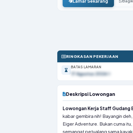
Lamar Sekarang
Bagi
RINGKASAN PEKERJAAN
BATAS LAMARAN
17 Agustus 2026
Deskripsi Lowongan
Lowongan Kerja Staff Gudang E
kabar gembira nih! Bayangin deh, 
Eiger Adventure. Bukan cuma itu, 
semangat petualang sama kayak 