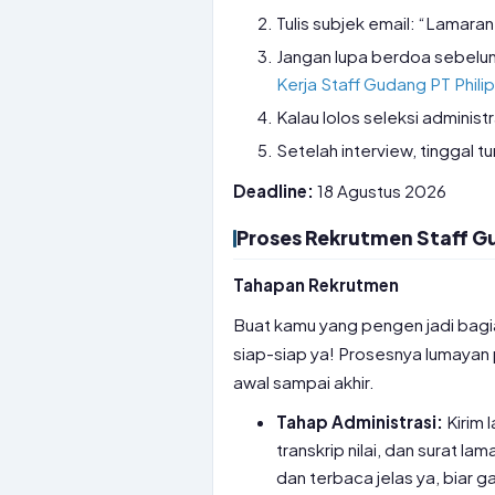
Tulis subjek email: “Lamara
Jangan lupa berdoa sebelum k
Kerja Staff Gudang PT Phili
Kalau lolos seleksi administ
Setelah interview, tinggal
Deadline:
18 Agustus 2026
Proses Rekrutmen Staff G
Tahapan Rekrutmen
Buat kamu yang pengen jadi bagia
siap-siap ya! Prosesnya lumayan pan
awal sampai akhir.
Tahap Administrasi:
Kirim 
transkrip nilai, dan surat 
dan terbaca jelas ya, biar g