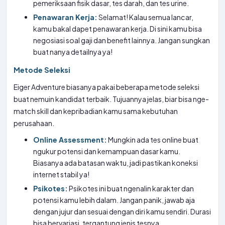
pemeriksaan fisik dasar, tes darah, dan tes urine.
Penawaran Kerja:
Selamat! Kalau semua lancar,
kamu bakal dapet penawaran kerja. Di sini kamu bisa
negosiasi soal gaji dan benefit lainnya. Jangan sungkan
buat nanya detailnya ya!
Metode Seleksi
Eiger Adventure biasanya pakai beberapa metode seleksi
buat nemuin kandidat terbaik. Tujuannya jelas, biar bisa nge-
match skill dan kepribadian kamu sama kebutuhan
perusahaan.
Online Assessment:
Mungkin ada tes online buat
ngukur potensi dan kemampuan dasar kamu.
Biasanya ada batasan waktu, jadi pastikan koneksi
internet stabil ya!
Psikotes:
Psikotes ini buat ngenalin karakter dan
potensi kamu lebih dalam. Jangan panik, jawab aja
dengan jujur dan sesuai dengan diri kamu sendiri. Durasi
bisa bervariasi, tergantung jenis tesnya.