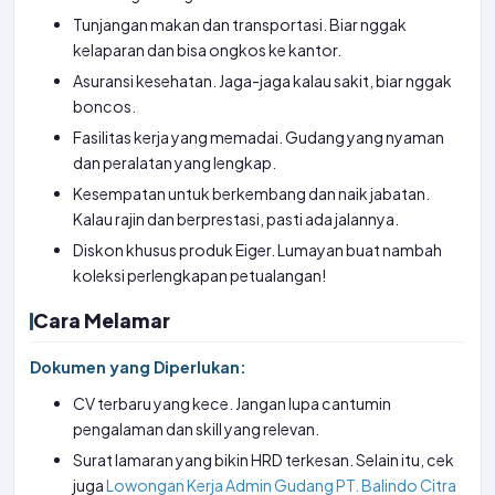
Tunjangan makan dan transportasi. Biar nggak
kelaparan dan bisa ongkos ke kantor.
Asuransi kesehatan. Jaga-jaga kalau sakit, biar nggak
boncos.
Fasilitas kerja yang memadai. Gudang yang nyaman
dan peralatan yang lengkap.
Kesempatan untuk berkembang dan naik jabatan.
Kalau rajin dan berprestasi, pasti ada jalannya.
Diskon khusus produk Eiger. Lumayan buat nambah
koleksi perlengkapan petualangan!
Cara Melamar
Dokumen yang Diperlukan:
CV terbaru yang kece. Jangan lupa cantumin
pengalaman dan skill yang relevan.
Surat lamaran yang bikin HRD terkesan. Selain itu, cek
juga
Lowongan Kerja Admin Gudang PT. Balindo Citra