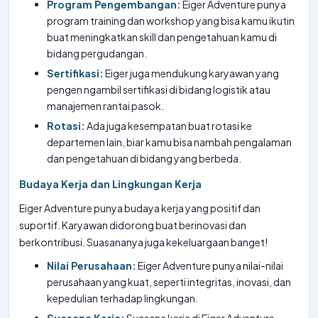
Program Pengembangan:
Eiger Adventure punya
program training dan workshop yang bisa kamu ikutin
buat meningkatkan skill dan pengetahuan kamu di
bidang pergudangan.
Sertifikasi:
Eiger juga mendukung karyawan yang
pengen ngambil sertifikasi di bidang logistik atau
manajemen rantai pasok.
Rotasi:
Ada juga kesempatan buat rotasi ke
departemen lain, biar kamu bisa nambah pengalaman
dan pengetahuan di bidang yang berbeda.
Budaya Kerja dan Lingkungan Kerja
Eiger Adventure punya budaya kerja yang positif dan
suportif. Karyawan didorong buat berinovasi dan
berkontribusi. Suasananya juga kekeluargaan banget!
Nilai Perusahaan:
Eiger Adventure punya nilai-nilai
perusahaan yang kuat, seperti integritas, inovasi, dan
kepedulian terhadap lingkungan.