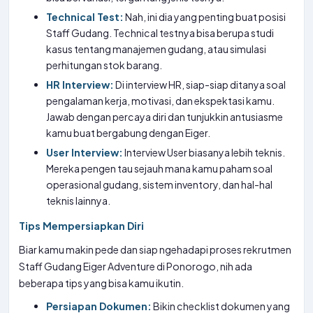
Technical Test:
Nah, ini dia yang penting buat posisi
Staff Gudang. Technical testnya bisa berupa studi
kasus tentang manajemen gudang, atau simulasi
perhitungan stok barang.
HR Interview:
Di interview HR, siap-siap ditanya soal
pengalaman kerja, motivasi, dan ekspektasi kamu.
Jawab dengan percaya diri dan tunjukkin antusiasme
kamu buat bergabung dengan Eiger.
User Interview:
Interview User biasanya lebih teknis.
Mereka pengen tau sejauh mana kamu paham soal
operasional gudang, sistem inventory, dan hal-hal
teknis lainnya.
Tips Mempersiapkan Diri
Biar kamu makin pede dan siap ngehadapi proses rekrutmen
Staff Gudang Eiger Adventure di Ponorogo, nih ada
beberapa tips yang bisa kamu ikutin.
Persiapan Dokumen:
Bikin checklist dokumen yang