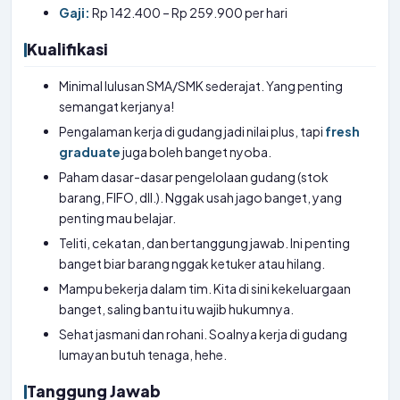
Gaji:
Rp 142.400 – Rp 259.900 per hari
Kualifikasi
Minimal lulusan SMA/SMK sederajat. Yang penting
semangat kerjanya!
Pengalaman kerja di gudang jadi nilai plus, tapi
fresh
graduate
juga boleh banget nyoba.
Paham dasar-dasar pengelolaan gudang (stok
barang, FIFO, dll.). Nggak usah jago banget, yang
penting mau belajar.
Teliti, cekatan, dan bertanggung jawab. Ini penting
banget biar barang nggak ketuker atau hilang.
Mampu bekerja dalam tim. Kita di sini kekeluargaan
banget, saling bantu itu wajib hukumnya.
Sehat jasmani dan rohani. Soalnya kerja di gudang
lumayan butuh tenaga, hehe.
Tanggung Jawab