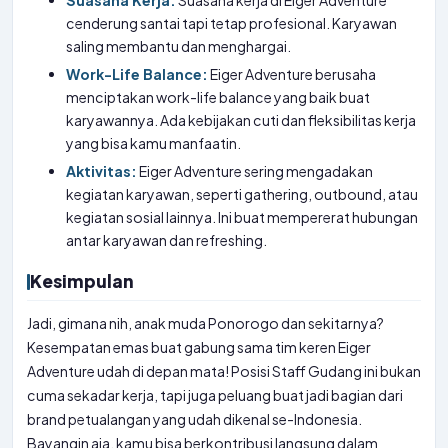
Suasana Kerja:
Suasana kerja di Eiger Adventure
cenderung santai tapi tetap profesional. Karyawan
saling membantu dan menghargai.
Work-Life Balance:
Eiger Adventure berusaha
menciptakan work-life balance yang baik buat
karyawannya. Ada kebijakan cuti dan fleksibilitas kerja
yang bisa kamu manfaatin.
Aktivitas:
Eiger Adventure sering mengadakan
kegiatan karyawan, seperti gathering, outbound, atau
kegiatan sosial lainnya. Ini buat mempererat hubungan
antar karyawan dan refreshing.
Kesimpulan
Jadi, gimana nih, anak muda Ponorogo dan sekitarnya?
Kesempatan emas buat gabung sama tim keren Eiger
Adventure udah di depan mata! Posisi Staff Gudang ini bukan
cuma sekadar kerja, tapi juga peluang buat jadi bagian dari
brand petualangan yang udah dikenal se-Indonesia.
Bayangin aja, kamu bisa berkontribusi langsung dalam