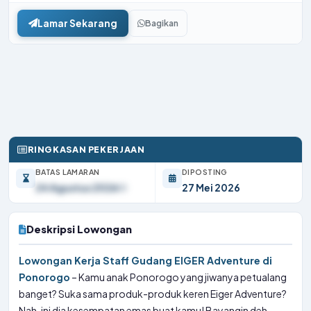
Lamar Sekarang
Bagikan
RINGKASAN PEKERJAAN
BATAS LAMARAN
DIPOSTING
24 Agustus 2026
27 Mei 2026
Deskripsi Lowongan
Lowongan Kerja Staff Gudang EIGER Adventure di
Ponorogo
– Kamu anak Ponorogo yang jiwanya petualang
banget? Suka sama produk-produk keren Eiger Adventure?
Nah, ini dia kesempatan emas buat kamu! Bayangin deh,