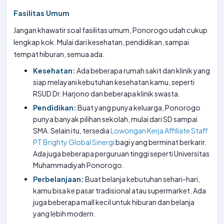
Fasilitas Umum
Jangan khawatir soal fasilitas umum, Ponorogo udah cukup
lengkap kok. Mulai dari kesehatan, pendidikan, sampai
tempat hiburan, semua ada.
Kesehatan:
Ada beberapa rumah sakit dan klinik yang
siap melayani kebutuhan kesehatan kamu, seperti
RSUD Dr. Harjono dan beberapa klinik swasta.
Pendidikan:
Buat yang punya keluarga, Ponorogo
punya banyak pilihan sekolah, mulai dari SD sampai
SMA. Selain itu, tersedia
Lowongan Kerja Affiliate Staff
PT Brighty Global Sinergi
bagi yang berminat berkarir.
Ada juga beberapa perguruan tinggi seperti Universitas
Muhammadiyah Ponorogo.
Perbelanjaan:
Buat belanja kebutuhan sehari-hari,
kamu bisa ke pasar tradisional atau supermarket. Ada
juga beberapa mall kecil untuk hiburan dan belanja
yang lebih modern.