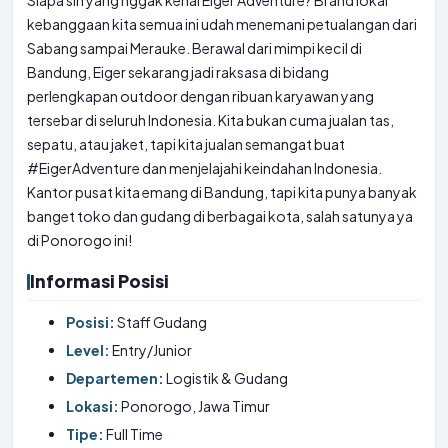
Siapa sih yang nggak kenal Eiger Adventure? Brand lokal
kebanggaan kita semua ini udah menemani petualangan dari
Sabang sampai Merauke. Berawal dari mimpi kecil di
Bandung, Eiger sekarang jadi raksasa di bidang
perlengkapan outdoor dengan ribuan karyawan yang
tersebar di seluruh Indonesia. Kita bukan cuma jualan tas,
sepatu, atau jaket, tapi kita jualan semangat buat
#EigerAdventure dan menjelajahi keindahan Indonesia.
Kantor pusat kita emang di Bandung, tapi kita punya banyak
banget toko dan gudang di berbagai kota, salah satunya ya
di Ponorogo ini!
Informasi Posisi
Posisi:
Staff Gudang
Level:
Entry/Junior
Departemen:
Logistik & Gudang
Lokasi:
Ponorogo, Jawa Timur
Tipe:
Full Time