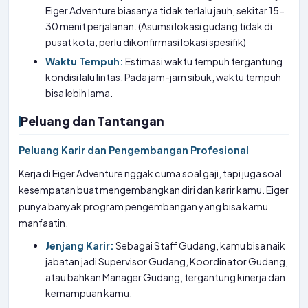
Eiger Adventure biasanya tidak terlalu jauh, sekitar 15-
30 menit perjalanan. (Asumsi lokasi gudang tidak di
pusat kota, perlu dikonfirmasi lokasi spesifik)
Waktu Tempuh:
Estimasi waktu tempuh tergantung
kondisi lalu lintas. Pada jam-jam sibuk, waktu tempuh
bisa lebih lama.
Peluang dan Tantangan
Peluang Karir dan Pengembangan Profesional
Kerja di Eiger Adventure nggak cuma soal gaji, tapi juga soal
kesempatan buat mengembangkan diri dan karir kamu. Eiger
punya banyak program pengembangan yang bisa kamu
manfaatin.
Jenjang Karir:
Sebagai Staff Gudang, kamu bisa naik
jabatan jadi Supervisor Gudang, Koordinator Gudang,
atau bahkan Manager Gudang, tergantung kinerja dan
kemampuan kamu.