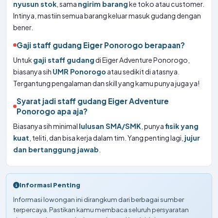
nyusun stok
, sama
ngirim barang
ke toko atau customer.
Intinya, mastiin semua barang keluar masuk gudang dengan
bener.
Gaji staff gudang Eiger Ponorogo berapaan?
Untuk
gaji staff gudang
di Eiger Adventure Ponorogo,
biasanya sih
UMR Ponorogo
atau sedikit di atasnya.
Tergantung pengalaman dan skill yang kamu punya juga ya!
Syarat jadi staff gudang Eiger Adventure
Ponorogo apa aja?
Biasanya sih minimal
lulusan SMA/SMK
, punya
fisik yang
kuat
, teliti, dan bisa kerja dalam tim. Yang penting lagi,
jujur
dan bertanggung jawab
.
Informasi Penting
Informasi lowongan ini dirangkum dari berbagai sumber
terpercaya. Pastikan kamu membaca seluruh persyaratan