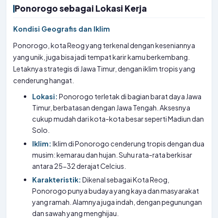
Ponorogo sebagai Lokasi Kerja
Kondisi Geografis dan Iklim
Ponorogo, kota Reog yang terkenal dengan keseniannya
yang unik, juga bisa jadi tempat karir kamu berkembang.
Letaknya strategis di Jawa Timur, dengan iklim tropis yang
cenderung hangat.
Lokasi:
Ponorogo terletak di bagian barat daya Jawa
Timur, berbatasan dengan Jawa Tengah. Aksesnya
cukup mudah dari kota-kota besar seperti Madiun dan
Solo.
Iklim:
Iklim di Ponorogo cenderung tropis dengan dua
musim: kemarau dan hujan. Suhu rata-rata berkisar
antara 25-32 derajat Celcius.
Karakteristik:
Dikenal sebagai Kota Reog,
Ponorogo punya budaya yang kaya dan masyarakat
yang ramah. Alamnya juga indah, dengan pegunungan
dan sawah yang menghijau.