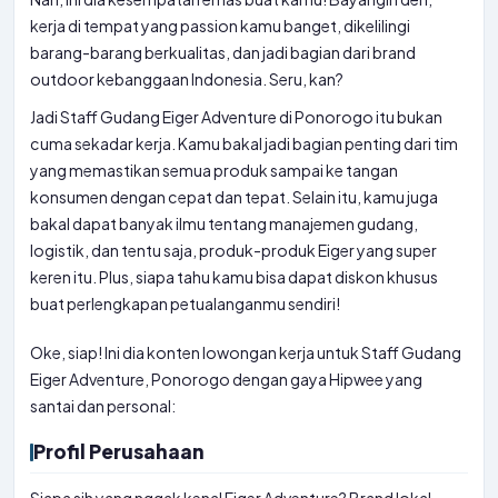
kerja di tempat yang passion kamu banget, dikelilingi
barang-barang berkualitas, dan jadi bagian dari brand
outdoor kebanggaan Indonesia. Seru, kan?
Jadi Staff Gudang Eiger Adventure di Ponorogo itu bukan
cuma sekadar kerja. Kamu bakal jadi bagian penting dari tim
yang memastikan semua produk sampai ke tangan
konsumen dengan cepat dan tepat. Selain itu, kamu juga
bakal dapat banyak ilmu tentang manajemen gudang,
logistik, dan tentu saja, produk-produk Eiger yang super
keren itu. Plus, siapa tahu kamu bisa dapat diskon khusus
buat perlengkapan petualanganmu sendiri!
Oke, siap! Ini dia konten lowongan kerja untuk Staff Gudang
Eiger Adventure, Ponorogo dengan gaya Hipwee yang
santai dan personal:
Profil Perusahaan