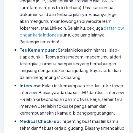
lengkap (KTP, Ijazah terakhir, transkrip nilai, SKCK,
surat lamaran, pas foto terbaru). Pastikan semua
dokumen valid dan terbaca jelas ya. Biasanya, Eiger
akan mengumumkan lowongan di website resmi,
Jobstreet, atau LinkedIn. Selain itu, cek juga
daftar low
ongan kerja Indonesia
untuk peluang lainnya.
Pantengin terus deh!
Tes Kemampuan:
Setelah lolos administrasi, siap-
siap adu skill. Tesnya bisa macem-macem, mulai dari
tes logika, numerik, sampai tes yang berhubungan
langsung dengan pekerjaan gudang, kayak ketelitian
dalam menghitung stok barang.
Interview:
Kalau tes kemampuan oke, lanjut ke tahap
interview. Biasanya ada dua sesi: HR dan User. Interview
HR lebih ke kepribadian dan motivasi kerja, sementara
interview User lebih fokus ke pengalaman dan
kemampuan teknis kamu di bidang pergudangan.
Medical Check-up:
Ini penting buat mastiin kamu
sehat dan fit buat kerja di gudang. Biasanya mencakup