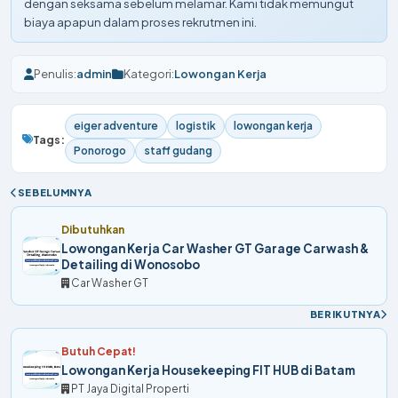
dengan seksama sebelum melamar. Kami tidak memungut
biaya apapun dalam proses rekrutmen ini.
Penulis:
admin
Kategori:
Lowongan Kerja
eiger adventure
logistik
lowongan kerja
Tags:
Ponorogo
staff gudang
SEBELUMNYA
Dibutuhkan
Lowongan Kerja Car Washer GT Garage Carwash &
Detailing di Wonosobo
Car Washer GT
BERIKUTNYA
Butuh Cepat!
Lowongan Kerja Housekeeping FIT HUB di Batam
PT Jaya Digital Properti