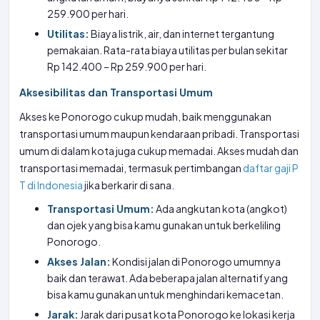
259.900 per hari.
Utilitas:
Biaya listrik, air, dan internet tergantung
pemakaian. Rata-rata biaya utilitas per bulan sekitar
Rp 142.400 – Rp 259.900 per hari.
Aksesibilitas dan Transportasi Umum
Akses ke Ponorogo cukup mudah, baik menggunakan
transportasi umum maupun kendaraan pribadi. Transportasi
umum di dalam kota juga cukup memadai. Akses mudah dan
transportasi memadai, termasuk pertimbangan
daftar gaji P
T di Indonesia
jika berkarir di sana.
Transportasi Umum:
Ada angkutan kota (angkot)
dan ojek yang bisa kamu gunakan untuk berkeliling
Ponorogo.
Akses Jalan:
Kondisi jalan di Ponorogo umumnya
baik dan terawat. Ada beberapa jalan alternatif yang
bisa kamu gunakan untuk menghindari kemacetan.
Jarak:
Jarak dari pusat kota Ponorogo ke lokasi kerja