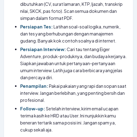
dibutuhkan (CV, surat lamaran, KTP, Ijazah, transkrip
nilai, SKCK, pas foto). Scan semua dokumen dan
simpan dalam format PDF.
Persiapan Tes:
Latihan soal-soal logika, numerik,
dan tes yang berhubungan dengan manajemen
gudang. Banyak kok contoh soalnya di internet.
Persiapan Interview:
Cari tau tentang Eiger
Adventure, produk-produknya, dan budaya kerjanya.
Siapkan jawaban untuk pertanyaan-pertanyaan
umum interview. Latih juga cara berbicara yang jelas
dan percaya diri.
Penampilan:
Pakai pakaian yang rapi dan sopan saat
interview. Jangan berlebihan, yang penting bersih dan
profesional.
Follow-up:
Setelah interview, kirim email ucapan
terima kasih ke HRD atau User. Ini nunjukkin kamu
beneran tertarik sama posisi ini. Jangan spam ya,
cukup sekali aja.