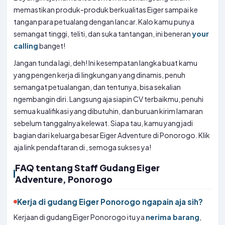
memastikan produk-produk berkualitas Eiger sampai ke
tangan para petualang dengan lancar. Kalo kamu punya
semangat tinggi, teliti, dan suka tantangan, ini beneran
your
calling
banget!
Jangan tunda lagi, deh! Ini kesempatan langka buat kamu
yang pengen kerja di lingkungan yang dinamis, penuh
semangat petualangan, dan tentunya, bisa sekalian
ngembangin diri. Langsung aja siapin CV terbaikmu, penuhi
semua kualifikasi yang dibutuhin, dan buruan kirim lamaran
sebelum tanggalnya kelewat. Siapa tau, kamu yang jadi
bagian dari keluarga besar Eiger Adventure di Ponorogo. Klik
aja link pendaftaran di , semoga sukses ya!
FAQ tentang Staff Gudang Eiger
Adventure, Ponorogo
Kerja di gudang Eiger Ponorogo ngapain aja sih?
Kerjaan di gudang Eiger Ponorogo itu ya
nerima barang
,