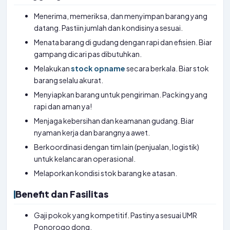
Menerima, memeriksa, dan menyimpan barang yang
datang. Pastiin jumlah dan kondisinya sesuai.
Menata barang di gudang dengan rapi dan efisien. Biar
gampang dicari pas dibutuhkan.
Melakukan
stock opname
secara berkala. Biar stok
barang selalu akurat.
Menyiapkan barang untuk pengiriman. Packing yang
rapi dan aman ya!
Menjaga kebersihan dan keamanan gudang. Biar
nyaman kerja dan barangnya awet.
Berkoordinasi dengan tim lain (penjualan, logistik)
untuk kelancaran operasional.
Melaporkan kondisi stok barang ke atasan.
Benefit dan Fasilitas
Gaji pokok yang kompetitif. Pastinya sesuai UMR
Ponorogo dong.