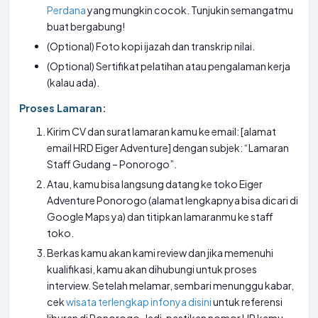
Perdana
yang mungkin cocok. Tunjukin semangatmu
buat bergabung!
(Optional) Foto kopi ijazah dan transkrip nilai.
(Optional) Sertifikat pelatihan atau pengalaman kerja
(kalau ada).
Proses Lamaran:
Kirim CV dan surat lamaran kamu ke email: [alamat
email HRD Eiger Adventure] dengan subjek: “Lamaran
Staff Gudang – Ponorogo”.
Atau, kamu bisa langsung datang ke toko Eiger
Adventure Ponorogo (alamat lengkapnya bisa dicari di
Google Maps ya) dan titipkan lamaranmu ke staff
toko.
Berkas kamu akan kami review dan jika memenuhi
kualifikasi, kamu akan dihubungi untuk proses
interview. Setelah melamar, sembari menunggu kabar,
cek
wisata terlengkap infonya disini
untuk referensi