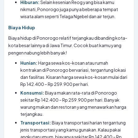
Hiburan:
Selain kesenian Reog yang bisa kamu
nikmati, Ponorogo juga punya beberapa tempat
wisata alam seperti Telaga Ngebel dan air terjun.
Biaya Hidup
Biaya hidup di Ponorogo relatif terjangkau dibanding kota-
kota besar lainnya di Jawa Timur. Cocok buat kamu yang
pengen nabung lebih banyak!
Hunian:
Harga sewa kos-kosan atau rumah
kontrakan di Ponorogo bervariasi, tergantung lokasi
dan fasilitas. Kisaran harga sewa kos-kosan mulai dari
Rp 142.400 – Rp 259.900 per hari.
Konsumsi:
Biaya makan rata-rata di Ponorogo
sekitar Rp 142.400 – Rp 259.900 per hari. Banyak
warung makan dan restoran yang menawarkan harga
terjangkau.
Transportasi:
Biaya transportasi harian tergantung
jenis transportasi yang kamu gunakan. Kalau pakai
angkutan umum, biayanya sekitar Rp 142.400 – Rp