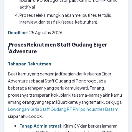
liburan di Ponorogo. Jadi, pastikan nomor HP kamu
aktif ya!
Proses seleksi mungkin akan meliputi tes tertulis,
interview, dan tes fisik (sesuai kebutuhan).
Deadline:
25 Agustus 2026
Proses Rekrutmen Staff Gudang Eiger
Adventure
Tahapan Rekrutmen
Buat kamu yang pengen jadi bagian dari keluarga Eiger
Adventure sebagai Staff Gudang di Ponorogo, ada
beberapa tahapan yang perlu kamu lewati. Tenang,
prosesnya transparan kok, biar kita sama-sama yakin kamu
emang orang yang tepat! Buat kamu yang tertarik, cek juga
Lowongan Kerja Staff Gudang PT Philips Industries Batam
,
siapa tahu cocok.
Tahap Administrasi:
Kirim CV dan berkas lamaran