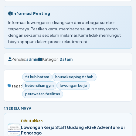
Informasi Penting
Informasi lowongan ini dirangkum dari berbagai sumber
terpercaya. Pastikan kamu membaca seluruh persyaratan
dengan seksama sebelum melamar. Kami tidak memungut
biaya apapun dalam proses rekrutmen ini.
Penulis:
admin
Kategori:
Batam
fit hub batam
housekeeping fit hub
kebersihan gym
lowongan kerja
Tags:
perawatan fasilitas
SEBELUMNYA
Dibutuhkan
Lowongan Kerja Staff Gudang EIGER Adventure di
Ponorogo