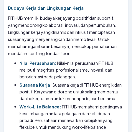
Budaya Kerja dan Lingkungan Kerja
FIT HUB memiliki budaya kerja yang positif dan suportif,
yang mendorong kolaborasi, inovasi, dan pertumbuhan.
Lingkungan kerja yang dinamis dan inklusif menciptakan
suasana yang menyenangkan dan memotivasi. Untuk
memahami gambaran besarnya, mencakup pemahaman
mendalam tentang fondasi teori
Nilai Perusahaan:
Nilai-nilai perusahaan FIT HUB
meliputi integritas, profesionalisme, inovasi, dan
berorientasi pada pelanggan.
Suasana Kerja:
Suasana kerja di FIT HUB energik dan
positif. Karyawan didorong untuk saling membantu
dan bekerja sama untuk mencapai tujuan bersama.
Work-Life Balance:
FIT HUB memahami pentingnya
keseimbangan antara pekerjaan dan kehidupan
pribadi. Perusahaan menawarkan kebijakan yang
fleksibel untuk mendukung work-life balance