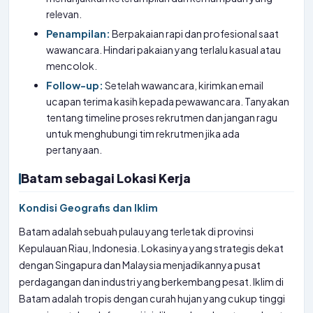
relevan.
Penampilan:
Berpakaian rapi dan profesional saat
wawancara. Hindari pakaian yang terlalu kasual atau
mencolok.
Follow-up:
Setelah wawancara, kirimkan email
ucapan terima kasih kepada pewawancara. Tanyakan
tentang timeline proses rekrutmen dan jangan ragu
untuk menghubungi tim rekrutmen jika ada
pertanyaan.
Batam sebagai Lokasi Kerja
Kondisi Geografis dan Iklim
Batam adalah sebuah pulau yang terletak di provinsi
Kepulauan Riau, Indonesia. Lokasinya yang strategis dekat
dengan Singapura dan Malaysia menjadikannya pusat
perdagangan dan industri yang berkembang pesat. Iklim di
Batam adalah tropis dengan curah hujan yang cukup tinggi