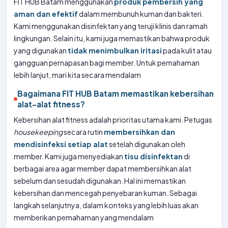
FIT HUB Batam menggunakan
produk pembersih yang
aman dan efektif
dalam membunuh kuman dan bakteri.
Kami menggunakan disinfektan yang teruji klinis dan ramah
lingkungan. Selain itu, kami juga memastikan bahwa produk
yang digunakan
tidak menimbulkan iritasi
pada kulit atau
gangguan pernapasan bagi member. Untuk pemahaman
lebih lanjut, mari kita secara mendalam
Bagaimana FIT HUB Batam memastikan kebersihan
alat-alat fitness?
Kebersihan alat fitness adalah prioritas utama kami. Petugas
housekeeping
secara rutin
membersihkan dan
mendisinfeksi setiap alat
setelah digunakan oleh
member. Kami juga menyediakan
tisu disinfektan
di
berbagai area agar member dapat membersihkan alat
sebelum dan sesudah digunakan. Hal ini memastikan
kebersihan dan mencegah penyebaran kuman. Sebagai
langkah selanjutnya, dalam konteks yang lebih luas akan
memberikan pemahaman yang mendalam