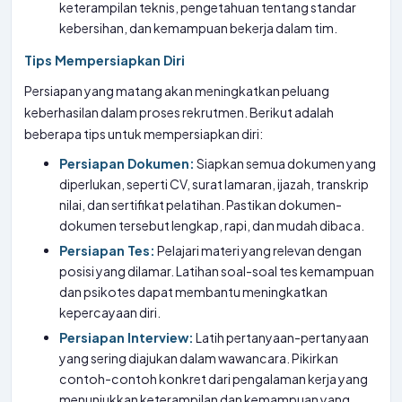
keterampilan teknis, pengetahuan tentang standar
kebersihan, dan kemampuan bekerja dalam tim.
Tips Mempersiapkan Diri
Persiapan yang matang akan meningkatkan peluang
keberhasilan dalam proses rekrutmen. Berikut adalah
beberapa tips untuk mempersiapkan diri:
Persiapan Dokumen:
Siapkan semua dokumen yang
diperlukan, seperti CV, surat lamaran, ijazah, transkrip
nilai, dan sertifikat pelatihan. Pastikan dokumen-
dokumen tersebut lengkap, rapi, dan mudah dibaca.
Persiapan Tes:
Pelajari materi yang relevan dengan
posisi yang dilamar. Latihan soal-soal tes kemampuan
dan psikotes dapat membantu meningkatkan
kepercayaan diri.
Persiapan Interview:
Latih pertanyaan-pertanyaan
yang sering diajukan dalam wawancara. Pikirkan
contoh-contoh konkret dari pengalaman kerja yang
menunjukkan keterampilan dan kemampuan yang