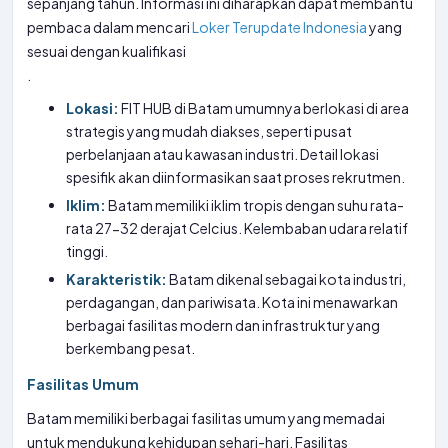
sepanjang tahun. Informasi ini diharapkan dapat membantu
pembaca dalam mencari
Loker Terupdate Indonesia
yang
sesuai dengan kualifikasi
.
Lokasi:
FIT HUB di Batam umumnya berlokasi di area
strategis yang mudah diakses, seperti pusat
perbelanjaan atau kawasan industri. Detail lokasi
spesifik akan diinformasikan saat proses rekrutmen.
Iklim:
Batam memiliki iklim tropis dengan suhu rata-
rata 27-32 derajat Celcius. Kelembaban udara relatif
tinggi.
Karakteristik:
Batam dikenal sebagai kota industri,
perdagangan, dan pariwisata. Kota ini menawarkan
berbagai fasilitas modern dan infrastruktur yang
berkembang pesat.
Fasilitas Umum
Batam memiliki berbagai fasilitas umum yang memadai
untuk mendukung kehidupan sehari-hari. Fasilitas