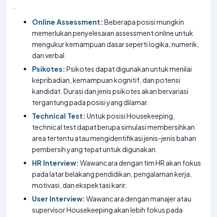
.
Online Assessment:
Beberapa posisi mungkin
memerlukan penyelesaian assessment online untuk
mengukur kemampuan dasar seperti logika, numerik,
dan verbal.
Psikotes:
Psikotes dapat digunakan untuk menilai
kepribadian, kemampuan kognitif, dan potensi
kandidat. Durasi dan jenis psikotes akan bervariasi
tergantung pada posisi yang dilamar.
Technical Test:
Untuk posisi Housekeeping,
technical test dapat berupa simulasi membersihkan
area tertentu atau mengidentifikasi jenis-jenis bahan
pembersih yang tepat untuk digunakan.
HR Interview:
Wawancara dengan tim HR akan fokus
pada latar belakang pendidikan, pengalaman kerja,
motivasi, dan ekspektasi karir.
User Interview:
Wawancara dengan manajer atau
supervisor Housekeeping akan lebih fokus pada