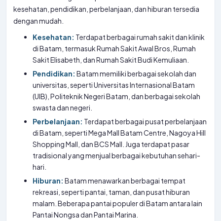
kesehatan, pendidikan, perbelanjaan, dan hiburan tersedia
dengan mudah.
Kesehatan:
Terdapat berbagai rumah sakit dan klinik
di Batam, termasuk Rumah Sakit Awal Bros, Rumah
Sakit Elisabeth, dan Rumah Sakit Budi Kemuliaan.
Pendidikan:
Batam memiliki berbagai sekolah dan
universitas, seperti Universitas Internasional Batam
(UIB), Politeknik Negeri Batam, dan berbagai sekolah
swasta dan negeri.
Perbelanjaan:
Terdapat berbagai pusat perbelanjaan
di Batam, seperti Mega Mall Batam Centre, Nagoya Hill
Shopping Mall, dan BCS Mall. Juga terdapat pasar
tradisional yang menjual berbagai kebutuhan sehari-
hari.
Hiburan:
Batam menawarkan berbagai tempat
rekreasi, seperti pantai, taman, dan pusat hiburan
malam. Beberapa pantai populer di Batam antara lain
Pantai Nongsa dan Pantai Marina.