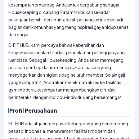
kesempatan emas bagi Anda untuk bergabung sebagai
Housekeeping di cabang Batam! Ini bukan sekadar
pekerjaan bersih-bersih; ini adalah peluang untuk menjadi
bagian dari komunitas yang menginspirasi gaya hidup sehat
dan bugar.
Di FIT HUB, kami percaya bahwa kebersihan dan
kenyamanan adalah fondasi pengalaman pelanggan yang
luar biasa. Sebagai Housekeeping, Anda akan memegang
peranan penting dalam menciptakan suasana yang
menyegarkan dan higienis bagi seluruh member. Selain gaji
yang kompetitif, Anda akan menikmati akses ke fasilitas
gym modern, kesempatan mengembangkan diri, dan
berinteraksi dengan individu-individu yang bersemangat.
Profil Perusahaan
FIT HUB adalah jaringan pusat kebugaran yang berkembang
pesat di Indonesia, menawarkan fasilitas modern dan
program latihan yang inovatif untuk membantu masyarakat