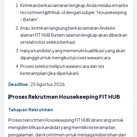
Kirimkan berkas lamaran lengkap Anda melalui email ke
recruitment@fithub.id dengan subjek “Housekeeping
– Batam”.
Atau, kirimkan langsung berkas lamaran Anda ke
alamat FIT HUB Batam (alamat lengkap akan diberikan
setelah lolos seleksi berkas).
Hanya kandidat yang memenuhi kualifikasi yang akan
dipanggil untuk mengikuti proses wawancara.
Proses seleksi meliputi wawancara dan tes
keterampilan (jika diperlukan).
Deadline:
25 Agustus 2026
Proses Rekrutmen Housekeeping FIT HUB
Tahapan Rekrutmen
Proses rekrutmen Housekeeping FIT HUB dirancang untuk
mengidentifikasi kandidat yang memiliki keterampilan,
pengalaman, dan komitmen untuk menjaga kebersihan dan