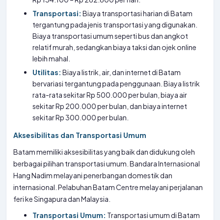
Transportasi:
Biaya transportasi harian di Batam
tergantung pada jenis transportasi yang digunakan.
Biaya transportasi umum seperti bus dan angkot
relatif murah, sedangkan biaya taksi dan ojek online
lebih mahal.
Utilitas:
Biaya listrik, air, dan internet di Batam
bervariasi tergantung pada penggunaan. Biaya listrik
rata-rata sekitar Rp 500.000 per bulan, biaya air
sekitar Rp 200.000 per bulan, dan biaya internet
sekitar Rp 300.000 per bulan.
Aksesibilitas dan Transportasi Umum
Batam memiliki aksesibilitas yang baik dan didukung oleh
berbagai pilihan transportasi umum. Bandara Internasional
Hang Nadim melayani penerbangan domestik dan
internasional. Pelabuhan Batam Centre melayani perjalanan
feri ke Singapura dan Malaysia.
Transportasi Umum:
Transportasi umum di Batam