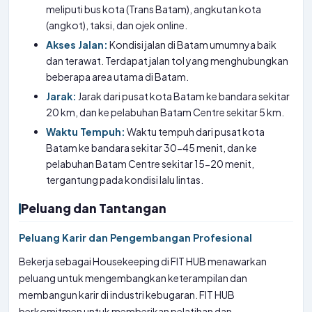
meliputi bus kota (Trans Batam), angkutan kota
(angkot), taksi, dan ojek online.
Akses Jalan:
Kondisi jalan di Batam umumnya baik
dan terawat. Terdapat jalan tol yang menghubungkan
beberapa area utama di Batam.
Jarak:
Jarak dari pusat kota Batam ke bandara sekitar
20 km, dan ke pelabuhan Batam Centre sekitar 5 km.
Waktu Tempuh:
Waktu tempuh dari pusat kota
Batam ke bandara sekitar 30-45 menit, dan ke
pelabuhan Batam Centre sekitar 15-20 menit,
tergantung pada kondisi lalu lintas.
Peluang dan Tantangan
Peluang Karir dan Pengembangan Profesional
Bekerja sebagai Housekeeping di FIT HUB menawarkan
peluang untuk mengembangkan keterampilan dan
membangun karir di industri kebugaran. FIT HUB
berkomitmen untuk memberikan pelatihan dan