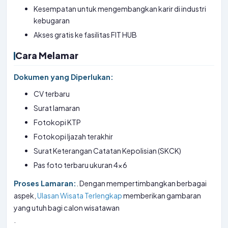
Kesempatan untuk mengembangkan karir di industri
kebugaran
Akses gratis ke fasilitas FIT HUB
Cara Melamar
Dokumen yang Diperlukan:
CV terbaru
Surat lamaran
Fotokopi KTP
Fotokopi Ijazah terakhir
Surat Keterangan Catatan Kepolisian (SKCK)
Pas foto terbaru ukuran 4×6
Proses Lamaran:
. Dengan mempertimbangkan berbagai
aspek,
Ulasan Wisata Terlengkap
memberikan gambaran
yang utuh bagi calon wisatawan
.