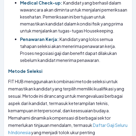
Medical Check-up:
Kandidat yang berhasil dalam
wawancara akan diminta untuk menjalani pemeriksaan
kesehatan. Pemeriksaan ini bertujuan untuk
memastikan kandidat dalam kondisi fisik yang prima
untuk menjalankan tugas-tugas Housekeeping.
Penawaran Kerja:
Kandidat yang lolos semua
tahapan seleksi akan menerima penawaran kerja.
Proses negosiasi gaji dan benefit dapat dilakukan
sebelum kandidat menerima penawaran.
Metode Seleksi
FIT HUB menggunakan kombinasi metode seleksi untuk
memastikan kandidat yang terpilih memiliki kualifikasi yang
sesuai. Metode ini dirancang untuk mengevaluasi berbagai
aspek dari kandidat, termasuk keterampilan teknis,
kemampuan interpersonal, dan kesesuaian budaya.
Memahami dinamika kompensasi di berbagai sektor
memerlukan tinjauan mendalam, termasuk
Daftar Gaji Seluru
h Indonesia
yang menjadi tolok ukur penting