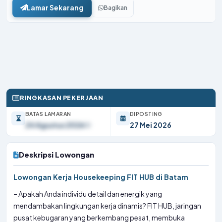
Lamar Sekarang
Bagikan
RINGKASAN PEKERJAAN
BATAS LAMARAN
DIPOSTING
24 Agustus 2026
27 Mei 2026
Deskripsi Lowongan
Lowongan Kerja Housekeeping FIT HUB di Batam
– Apakah Anda individu detail dan energik yang
mendambakan lingkungan kerja dinamis? FIT HUB, jaringan
pusat kebugaran yang berkembang pesat, membuka