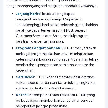
pengembangan yang berkelanjutan kepada karyawannya.
Jenjang Karir:
Housekeeping dapat
mengembangkan karir menjadi Supervisor
Housekeeping, Head of Housekeeping, atau bahkan
beralih ke departemen lain di FIT HUB, seperti
Customer Service atau Sales, melalui program
pelatihan dan pengembangan.
Program Pengembangan:
FIT HUB menyediakan
berbagai program pelatihan untuk meningkatkan
keterampilan Housekeeping, seperti pelatihan teknik
pembersihan, penggunaan peralatan, dan standar
kebersihan.
Sertifikasi:
FIT HUB dapat memfasilitasi sertifikasi
terkait kebersihan dan sanitasi untuk meningkatkan
kredibilitas dan kompetensi karyawan.
Rotasi:
Kesempatan rotasi ke lokasi FIT HUB yang
berbeda dapat memberikan pengalaman baru dan
memperluas jaringan profesional.