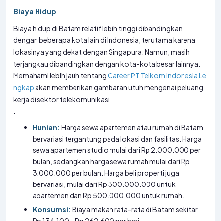
Biaya Hidup
Biaya hidup di Batam relatif lebih tinggi dibandingkan
dengan beberapa kota lain di Indonesia, terutama karena
lokasinya yang dekat dengan Singapura. Namun, masih
terjangkau dibandingkan dengan kota-kota besar lainnya.
Memahami lebih jauh tentang
Career PT Telkom Indonesia Le
ngkap
akan memberikan gambaran utuh mengenai peluang
kerja di sektor telekomunikasi
.
Hunian:
Harga sewa apartemen atau rumah di Batam
bervariasi tergantung pada lokasi dan fasilitas. Harga
sewa apartemen studio mulai dari Rp 2.000.000 per
bulan, sedangkan harga sewa rumah mulai dari Rp
3.000.000 per bulan. Harga beli properti juga
bervariasi, mulai dari Rp 300.000.000 untuk
apartemen dan Rp 500.000.000 untuk rumah.
Konsumsi:
Biaya makan rata-rata di Batam sekitar
Rp 134.100 – Rp 262.600 per hari.