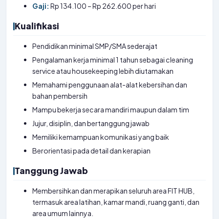
Gaji:
Rp 134.100 – Rp 262.600 per hari
Kualifikasi
Pendidikan minimal SMP/SMA sederajat
Pengalaman kerja minimal 1 tahun sebagai cleaning
service atau housekeeping lebih diutamakan
Memahami penggunaan alat-alat kebersihan dan
bahan pembersih
Mampu bekerja secara mandiri maupun dalam tim
Jujur, disiplin, dan bertanggung jawab
Memiliki kemampuan komunikasi yang baik
Berorientasi pada detail dan kerapian
Tanggung Jawab
Membersihkan dan merapikan seluruh area FIT HUB,
termasuk area latihan, kamar mandi, ruang ganti, dan
area umum lainnya.