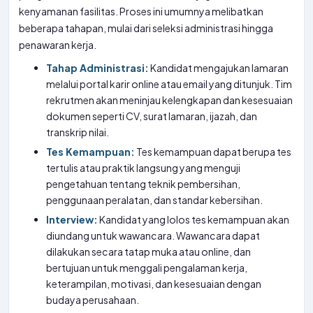
kenyamanan fasilitas. Proses ini umumnya melibatkan
beberapa tahapan, mulai dari seleksi administrasi hingga
penawaran kerja.
Tahap Administrasi:
Kandidat mengajukan lamaran
melalui portal karir online atau email yang ditunjuk. Tim
rekrutmen akan meninjau kelengkapan dan kesesuaian
dokumen seperti CV, surat lamaran, ijazah, dan
transkrip nilai.
Tes Kemampuan:
Tes kemampuan dapat berupa tes
tertulis atau praktik langsung yang menguji
pengetahuan tentang teknik pembersihan,
penggunaan peralatan, dan standar kebersihan.
Interview:
Kandidat yang lolos tes kemampuan akan
diundang untuk wawancara. Wawancara dapat
dilakukan secara tatap muka atau online, dan
bertujuan untuk menggali pengalaman kerja,
keterampilan, motivasi, dan kesesuaian dengan
budaya perusahaan.