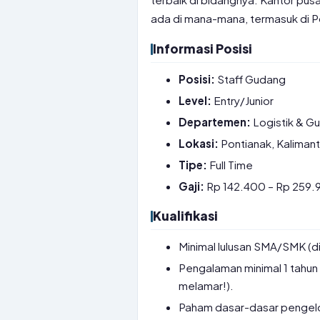
ada di mana-mana, termasuk di P
Informasi Posisi
Posisi:
Staff Gudang
Level:
Entry/Junior
Departemen:
Logistik & G
Lokasi:
Pontianak, Kaliman
Tipe:
Full Time
Gaji:
Rp 142.400 – Rp 259.9
Kualifikasi
Minimal lulusan SMA/SMK (di
Pengalaman minimal 1 tahun
melamar!).
Paham dasar-dasar pengelo