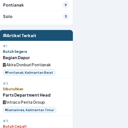
Pontianak
9
Solo
5
Artikel Terkait
#1
Butuh Segera
Bagian Dapur
Akira Donburi Pontianak
Pontianak, Kalimantan Barat
#2
Dibutuhkan
Parts Department Head
Intraco Penta Group
Samarinda, Kalimantan Timur
#3
Butuh Cepat!