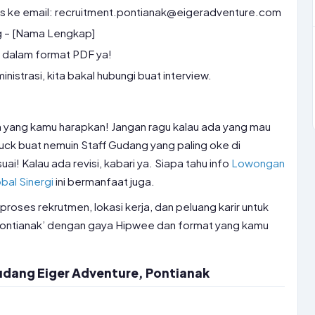
as ke email: recruitment.pontianak@eigeradventure.com
g – [Nama Lengkap]
 dalam format PDF ya!
inistrasi, kita bakal hubungi buat interview.
 yang kamu harapkan! Jangan ragu kalau ada yang mau
uck buat nemuin Staff Gudang yang paling oke di
ai! Kalau ada revisi, kabari ya. Siapa tahu info
Lowongan
obal Sinergi
ini bermanfaat juga.
 proses rekrutmen, lokasi kerja, dan peluang karir untuk
Pontianak’ dengan gaya Hipwee dan format yang kamu
udang Eiger Adventure, Pontianak