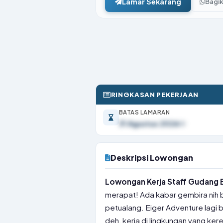
Lamar Sekarang
Bagi
RINGKASAN PEKERJAAN
BATAS LAMARAN
31 Agustus 2026
Deskripsi Lowongan
Lowongan Kerja Staff Gudang E
merapat! Ada kabar gembira nih b
petualang. Eiger Adventure lagi 
deh, kerja di lingkungan yang kere