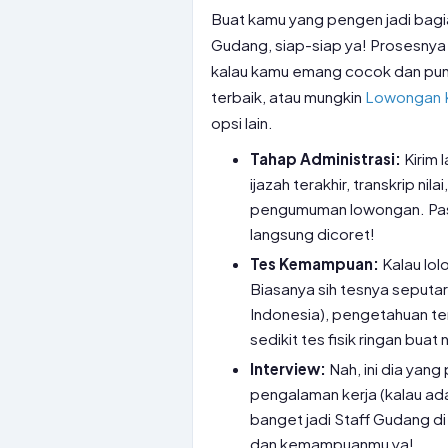
Buat kamu yang pengen jadi bagia
Gudang, siap-siap ya! Prosesnya ng
kalau kamu emang cocok dan puny
terbaik, atau mungkin
Lowongan Ke
opsi lain.
Tahap Administrasi:
Kirim 
ijazah terakhir, transkrip nil
pengumuman lowongan. Past
langsung dicoret!
Tes Kemampuan:
Kalau lol
Biasanya sih tesnya seputa
Indonesia), pengetahuan t
sedikit tes fisik ringan bua
Interview:
Nah, ini dia yang
pengalaman kerja (kalau ad
banget jadi Staff Gudang di 
dan kemampuanmu ya!