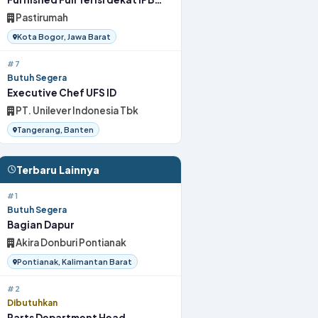
Bogor
Pastirumah
Kota Bogor, Jawa Barat
#7
Butuh Segera
Executive Chef UFS ID
PT. Unilever Indonesia Tbk
Tangerang, Banten
Terbaru Lainnya
#1
Butuh Segera
Bagian Dapur
Akira Donburi Pontianak
Pontianak, Kalimantan Barat
#2
Dibutuhkan
Parts Department Head