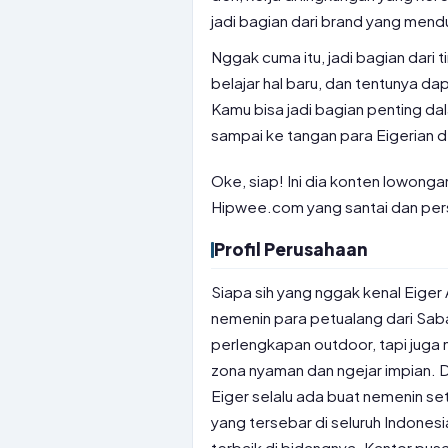
jadi bagian dari brand yang men
Nggak cuma itu, jadi bagian dari
belajar hal baru, dan tentunya d
Kamu bisa jadi bagian penting 
sampai ke tangan para Eigerian d
Oke, siap! Ini dia konten lowonga
Hipwee.com yang santai dan per
Profil Perusahaan
Siapa sih yang nggak kenal Eige
nemenin para petualang dari Sab
perlengkapan outdoor, tapi juga n
zona nyaman dan ngejar impian. D
Eiger selalu ada buat nemenin s
yang tersebar di seluruh Indones
terbaik di bidangnya. Kantor pus