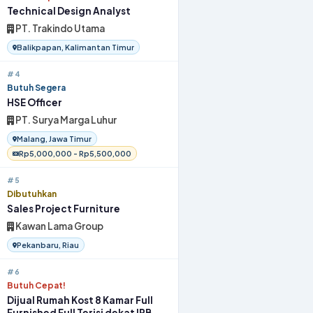
Technical Design Analyst
PT. Trakindo Utama
Balikpapan, Kalimantan Timur
#4
Butuh Segera
HSE Officer
PT. Surya Marga Luhur
Malang, Jawa Timur
Rp5,000,000 - Rp5,500,000
#5
Dibutuhkan
Sales Project Furniture
Kawan Lama Group
Pekanbaru, Riau
#6
Butuh Cepat!
Dijual Rumah Kost 8 Kamar Full
Furnished Full Terisi dekat IPB