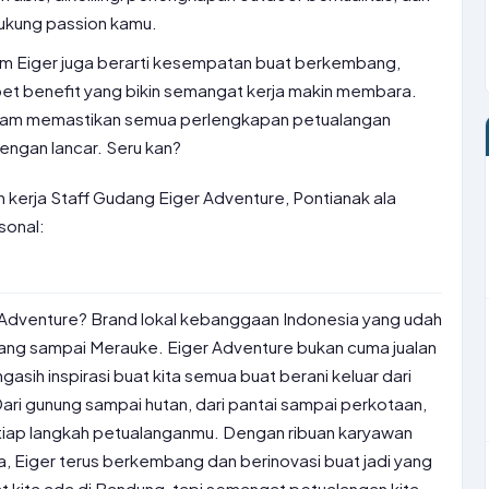
dukung passion kamu.
 tim Eiger juga berarti kesempatan buat berkembang,
apet benefit yang bikin semangat kerja makin membara.
dalam memastikan semua perlengkapan petualangan
engan lancar. Seru kan?
n kerja Staff Gudang Eiger Adventure, Pontianak ala
sonal:
r Adventure? Brand lokal kebanggaan Indonesia yang udah
ang sampai Merauke. Eiger Adventure bukan cuma jualan
gasih inspirasi buat kita semua buat berani keluar dari
ari gunung sampai hutan, dari pantai sampai perkotaan,
etiap langkah petualanganmu. Dengan ribuan karyawan
ia, Eiger terus berkembang dan berinovasi buat jadi yang
at kita ada di Bandung, tapi semangat petualangan kita