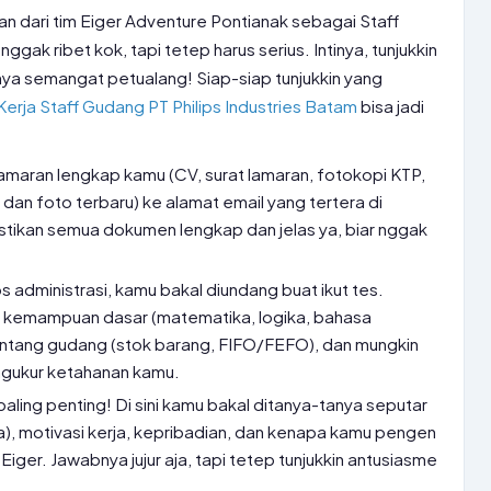
n dari tim Eiger Adventure Pontianak sebagai Staff
gak ribet kok, tapi tetep harus serius. Intinya, tunjukkin
a semangat petualang! Siap-siap tunjukkin yang
rja Staff Gudang PT Philips Industries Batam
bisa jadi
lamaran lengkap kamu (CV, surat lamaran, fotokopi KTP,
ai, dan foto terbaru) ke alamat email yang tertera di
ikan semua dokumen lengkap dan jelas ya, biar nggak
os administrasi, kamu bakal diundang buat ikut tes.
r kemampuan dasar (matematika, logika, bahasa
entang gudang (stok barang, FIFO/FEFO), dan mungkin
t ngukur ketahanan kamu.
 paling penting! Di sini kamu bakal ditanya-tanya seputar
a), motivasi kerja, kepribadian, dan kenapa kamu pengen
Eiger. Jawabnya jujur aja, tapi tetep tunjukkin antusiasme