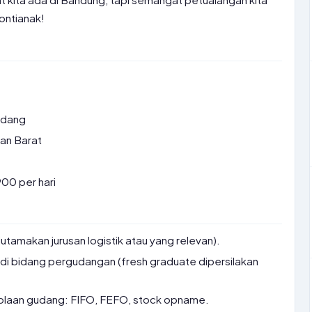
ontianak!
udang
tan Barat
00 per hari
utamakan jurusan logistik atau yang relevan).
 di bidang pergudangan (fresh graduate dipersilakan
laan gudang: FIFO, FEFO, stock opname.