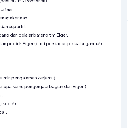
 (sesuai UMK Pontianak).
ortasi.
tenagakerjaan.
 dan suportif.
ng dan belajar bareng tim Eiger.
ian produk Eiger (buat persiapan petualanganmu!).
ntumin pengalaman kerjamu).
kenapa kamu pengen jadi bagian dari Eiger!).
i.
g kece!).
da).