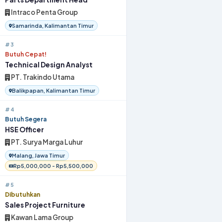
Intraco Penta Group
Samarinda, Kalimantan Timur
#3
Butuh Cepat!
Technical Design Analyst
PT. Trakindo Utama
Balikpapan, Kalimantan Timur
#4
Butuh Segera
HSE Officer
PT. Surya Marga Luhur
Malang, Jawa Timur
Rp5,000,000 - Rp5,500,000
#5
Dibutuhkan
Sales Project Furniture
Kawan Lama Group