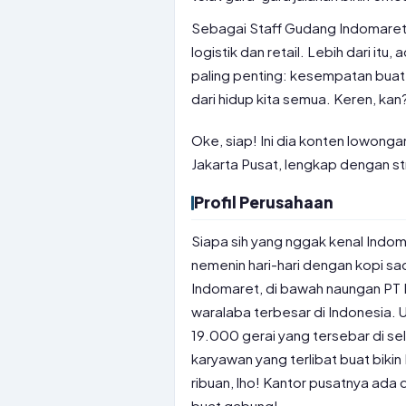
Sebagai Staff Gudang Indomaret
logistik dan retail. Lebih dari itu,
paling penting: kesempatan bua
dari hidup kita semua. Keren, kan
Oke, siap! Ini dia konten lowonga
Jakarta Pusat, lengkap dengan st
Profil Perusahaan
Siapa sih yang nggak kenal Indom
nemenin hari-hari dengan kopi sa
Indomaret, di bawah naungan PT 
waralaba terbesar di Indonesia. U
19.000 gerai yang tersebar di se
karyawan yang terlibat buat biki
ribuan, lho! Kantor pusatnya ada d
buat gabung!