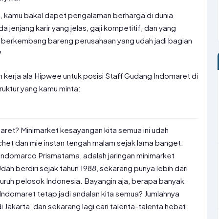
, kamu bakal dapet pengalaman berharga di dunia
 ada jenjang karir yang jelas, gaji kompetitif, dan yang
t berkembang bareng perusahaan yang udah jadi bagian
?
n kerja ala Hipwee untuk posisi Staff Gudang Indomaret di
ruktur yang kamu minta:
aret? Minimarket kesayangan kita semua ini udah
chet dan mie instan tengah malam sejak lama banget.
Indomarco Prismatama, adalah jaringan minimarket
dah berdiri sejak tahun 1988, sekarang punya lebih dari
luruh pelosok Indonesia. Bayangin aja, berapa banyak
n Indomaret tetap jadi andalan kita semua? Jumlahnya
i Jakarta, dan sekarang lagi cari talenta-talenta hebat