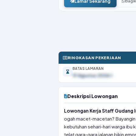
Lamar Sekarang
Bagi
RINGKASAN PEKERJAAN
BATAS LAMARAN
31 Agustus 2026
Deskripsi Lowongan
Lowongan Kerja Staff Gudang I
ogah macet-macetan? Bayangin deh
kebutuhan sehari-hari warga ibu 
telat gara-gara jalanan bikin emos