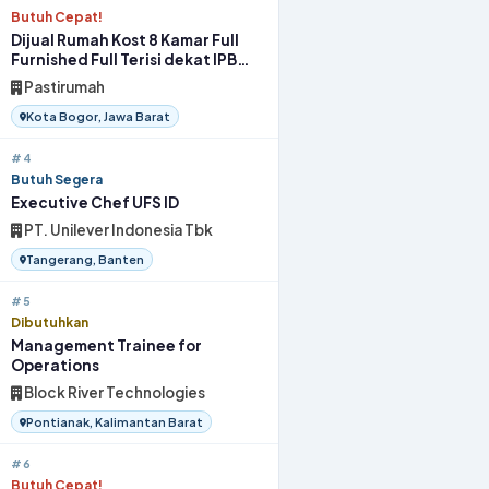
Butuh Cepat!
Dijual Rumah Kost 8 Kamar Full
Furnished Full Terisi dekat IPB
Bogor
Pastirumah
Kota Bogor, Jawa Barat
#4
Butuh Segera
Executive Chef UFS ID
PT. Unilever Indonesia Tbk
Tangerang, Banten
#5
Dibutuhkan
Management Trainee for
Operations
Block River Technologies
Pontianak, Kalimantan Barat
#6
Butuh Cepat!