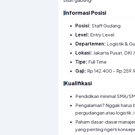
Informasi Posisi
Posisi:
Staff Gudang
Level:
Entry Level
Departemen:
Logistik & G
Lokasi:
Jakarta Pusat, DKI 
Tipe:
Full Time
Gaji:
Rp 142.400 – Rp 259.9
Kualifikasi
Pendidikan minimal SMA/SMK
Pengalaman? Nggak harus b
pergudangan atau logistik, it
Paham dasar-dasar manajem
yang penting ngerti konsep