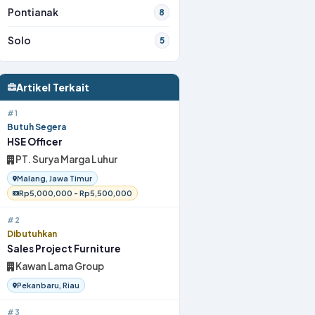
Pontianak
8
Solo
5
Artikel Terkait
#1
Butuh Segera
HSE Officer
PT. Surya Marga Luhur
Malang, Jawa Timur
Rp5,000,000 - Rp5,500,000
#2
Dibutuhkan
Sales Project Furniture
Kawan Lama Group
Pekanbaru, Riau
#3