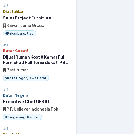
#2
Dibutuhkan
Sales Project Furniture
Kawan Lama Group
Pekanbaru, Riau
#3
Butuh Cepat!
Dijual Rumah Kost 8 Kamar Full
Furnished Full Terisi dekat IPB
Bogor
Pastirumah
Kota Bogor, Jawa Barat
#4
Butuh Segera
Executive Chef UFS ID
PT. Unilever Indonesia Tbk
Tangerang, Banten
#5