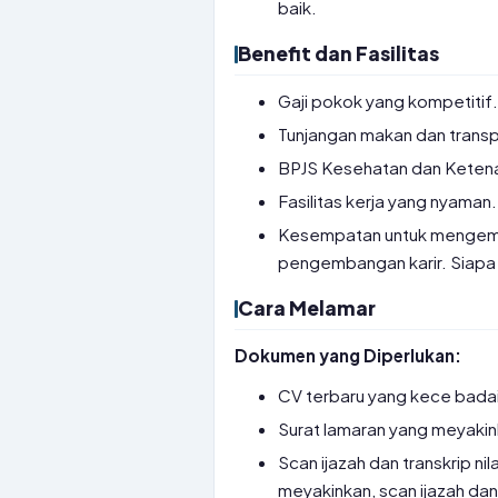
baik.
Benefit dan Fasilitas
Gaji pokok yang kompetitif.
Tunjangan makan dan transp
BPJS Kesehatan dan Ketenag
Fasilitas kerja yang nyaman
Kesempatan untuk mengemba
pengembangan karir. Siapa t
Cara Melamar
Dokumen yang Diperlukan:
CV terbaru yang kece badai
Surat lamaran yang meyakin
Scan ijazah dan transkrip ni
meyakinkan, scan ijazah dan t