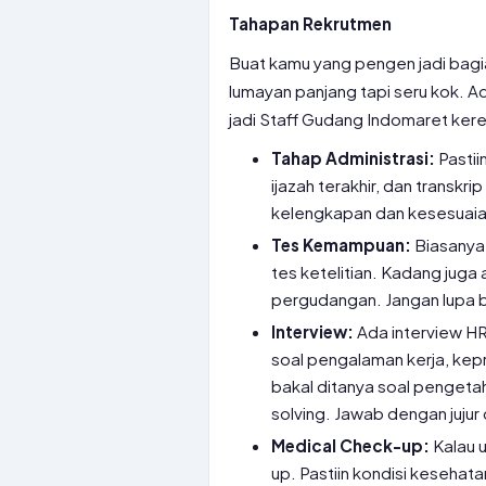
Tahapan Rekrutmen
Buat kamu yang pengen jadi bagia
lumayan panjang tapi seru kok. A
jadi Staff Gudang Indomaret kere
Tahap Administrasi:
Pastii
ijazah terakhir, dan transkr
kelengkapan dan kesesuaian 
Tes Kemampuan:
Biasanya 
tes ketelitian. Kadang jug
pergudangan. Jangan lupa be
Interview:
Ada interview HR 
soal pengalaman kerja, kepr
bakal ditanya soal pengeta
solving. Jawab dengan jujur 
Medical Check-up:
Kalau u
up. Pastiin kondisi kesehata