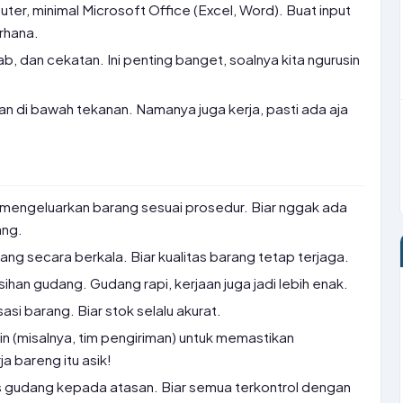
er, minimal Microsoft Office (Excel, Word). Buat input
rhana.
wab, dan cekatan. Ini penting banget, soalnya kita ngurusin
n di bawah tekanan. Namanya juga kerja, pasti ada aja
mengeluarkan barang sesuai prosedur. Biar nggak ada
ang.
g secara berkala. Biar kualitas barang tetap terjaga.
an gudang. Gudang rapi, kerjaan juga jadi lebih enak.
si barang. Biar stok selalu akurat.
in (misalnya, tim pengiriman) untuk memastikan
a bareng itu asik!
s gudang kepada atasan. Biar semua terkontrol dengan