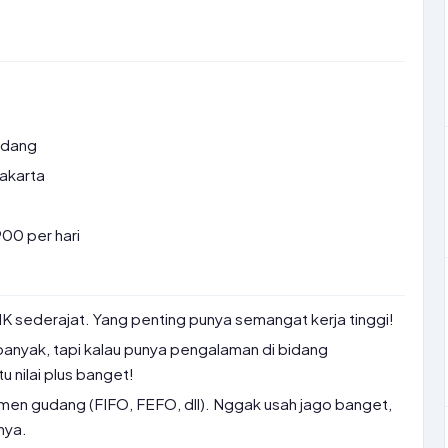
udang
Jakarta
00 per hari
 sederajat. Yang penting punya semangat kerja tinggi!
anyak, tapi kalau punya pengalaman di bidang
u nilai plus banget!
en gudang (FIFO, FEFO, dll). Nggak usah jago banget,
nya.