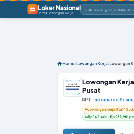
Loker Nasional
Portal Lowongan Kerja
Home
Lowongan Kerja
Lowongan Ke
Lowongan Kerja 
Pusat
PT. Indomarco Prism
Lowongan Kerja Staff Guda
Rp 142,4rb – Rp 259,9rb per