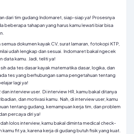
n dari tim gudang Indomaret, siap-siap ya! Prosesnya
da beberapa tahapan yang harus kamu lewati biar bisa
n.
n semua dokumen kayak CV, surat lamaran, fotokopi KTP,
ip nilai udah lengkap dan sesuai. Indomaret bakal ngecek
data kamu. Jadi, teliti ya!
sih ada tes dasar kayak matematika dasar, logika, dan
a ada tes yang berhubungan sama pengetahuan tentang
lajar lagi ya!
dan interview user. Di interview HR, kamu bakal ditanya
ibadian, dan motivasi kamu. Nah, di interview user, kamu
huan tentang gudang, kemampuan kerja tim, dan problem
dan percaya diri ya!
dah lolos interview, kamu bakal diminta medical check-
n kamu fit ya, karena kerja di gudang butuh fisik yang kuat.