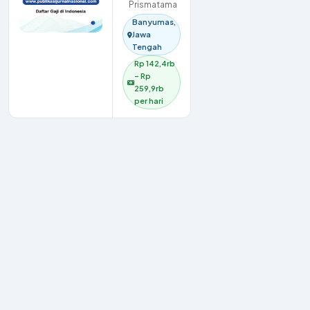
Prismatama
Banyumas,
Jawa
Tengah
Rp 142,4rb
– Rp
259,9rb
per hari