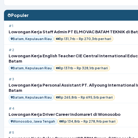
Populer
#1
Lowongan Kerja Staff Admin PT ELMOVAC BATAM TEKNIK di Ba
Batam, Kepulauan Riau
Rp 131,7rb – Rp 270,3rb per hari
#2
Lowongan Kerja English Teacher CIE Central International Educ
Batam
Batam, Kepulauan Riau
Rp 137rb – Rp 328,1rb per hari
#3
Lowongan Kerja Personal Assistant PT. Allyoung International 
Batam
Batam, Kepulauan Riau
Rp 265,8rb – Rp 695,5rb per hari
#4
Lowongan Kerja Driver Career Indomaret di Wonosobo
Wonosobo, Jawa Tengah
Rp 134,8rb – Rp 278,9rb per hari
#5