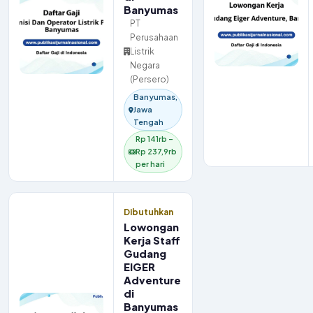
Banyumas
PT
Perusahaan
Listrik
Negara
(Persero)
Banyumas,
Jawa
Tengah
Rp 141rb –
Rp 237,9rb
per hari
Dibutuhkan
Lowongan
Kerja Staff
Gudang
EIGER
Adventure
di
Banyumas