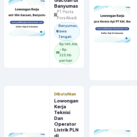
Gacoan di
Banyumas
PT. Pesta
Pora Abadi
Banyumas,
Jawa
Tengah
Rp 140,4rb
– Rp
223,1rb
per hari
Dibutuhkan
Lowongan
Kerja
Teknisi
Dan
Operator
Listrik PLN
di