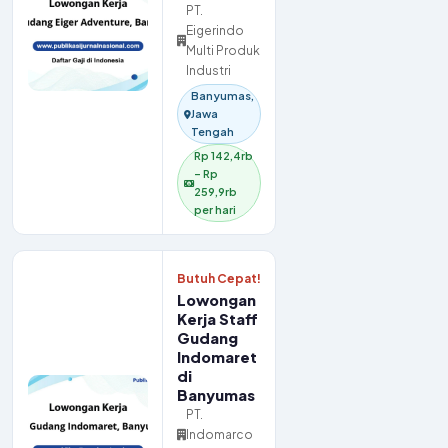
PT.
Eigerindo
Multi Produk
Industri
Banyumas,
Jawa
Tengah
Rp 142,4rb
– Rp
259,9rb
per hari
Butuh Cepat!
Lowongan
Kerja Staff
Gudang
Indomaret
di
Banyumas
PT.
Indomarco