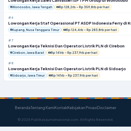
Lowongan Kerja Sales Canvasser ISP TPM Group di Wonosobo
Wonosobo, Jawa Tengah
Rp 128,2rb – Rp 359,8rb per hari
#6
Lowongan Kerja Staf Operasional PT ASDP Indonesia Ferry di 
Kupang, Nusa Tenggara Timur
Rp 124,4rb – Rp 283,8rb per hari
#7
Lowongan Kerja Teknisi Dan Operator Listrik PLN di Cirebon
Cirebon, Jawa Barat
Rp 141rb – Rp 237,9rb per hari
#8
Lowongan Kerja Teknisi Dan Operator Listrik PLN di Sidoarjo
Sidoarjo, Jawa Timur
Rp 141rb – Rp 237,9rb per hari
Beranda
Tentang Kami
Kontak
Kebijakan Privasi
Disclaimer
© 2026 Publikasijurnalnasional.com. All Rights Reserved.