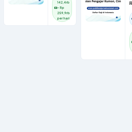
142,4rb
– Rp
259,9rb
per hari