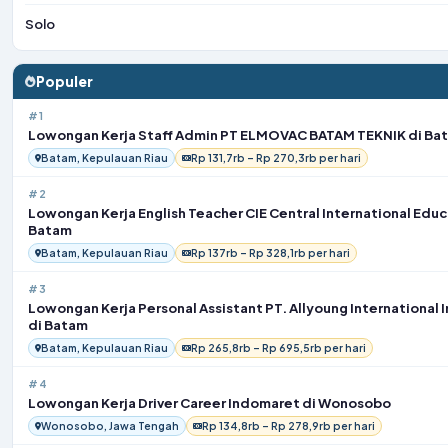
Solo
Populer
#1
Lowongan Kerja Staff Admin PT ELMOVAC BATAM TEKNIK di Ba
Batam, Kepulauan Riau
Rp 131,7rb – Rp 270,3rb per hari
#2
Lowongan Kerja English Teacher CIE Central International Educ
Batam
Batam, Kepulauan Riau
Rp 137rb – Rp 328,1rb per hari
#3
Lowongan Kerja Personal Assistant PT. Allyoung International 
di Batam
Batam, Kepulauan Riau
Rp 265,8rb – Rp 695,5rb per hari
#4
Lowongan Kerja Driver Career Indomaret di Wonosobo
Wonosobo, Jawa Tengah
Rp 134,8rb – Rp 278,9rb per hari