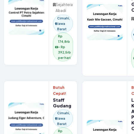
G
Sejahtera
C
Abadi
Cimahi,
Jawa
Barat
Rp
174,8rb
– Rp
392,5rb
per hari
Butuh
B
Cepat!
C
Staff
Gudang
K
A
Cimahi,
P
Jawa
K
Barat
C
Rp