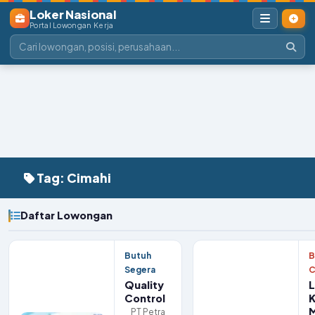
Loker Nasional
Portal Lowongan Kerja
Tag: Cimahi
Daftar Lowongan
Butuh
B
Segera
C
Quality
Control
K
M
PT Petra