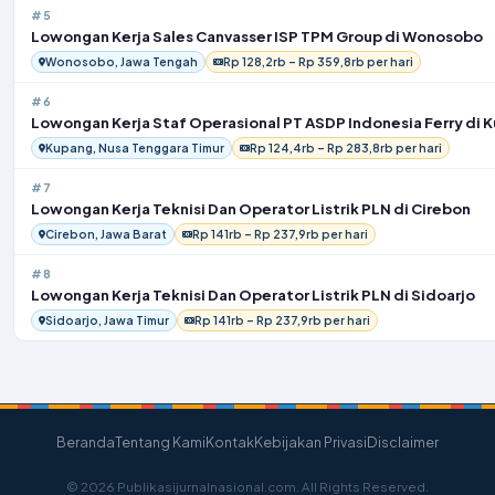
#5
Lowongan Kerja Sales Canvasser ISP TPM Group di Wonosobo
Wonosobo, Jawa Tengah
Rp 128,2rb – Rp 359,8rb per hari
#6
Lowongan Kerja Staf Operasional PT ASDP Indonesia Ferry di 
Kupang, Nusa Tenggara Timur
Rp 124,4rb – Rp 283,8rb per hari
#7
Lowongan Kerja Teknisi Dan Operator Listrik PLN di Cirebon
Cirebon, Jawa Barat
Rp 141rb – Rp 237,9rb per hari
#8
Lowongan Kerja Teknisi Dan Operator Listrik PLN di Sidoarjo
Sidoarjo, Jawa Timur
Rp 141rb – Rp 237,9rb per hari
Beranda
Tentang Kami
Kontak
Kebijakan Privasi
Disclaimer
© 2026 Publikasijurnalnasional.com. All Rights Reserved.