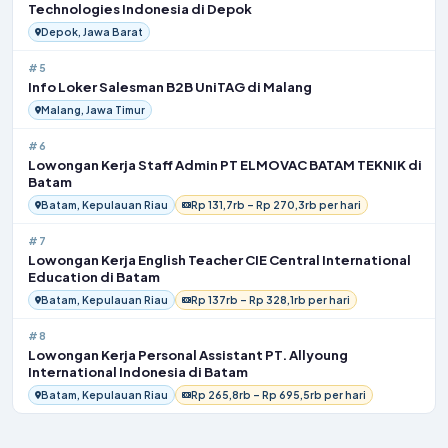
Technologies Indonesia di Depok
Depok, Jawa Barat
#5
Info Loker Salesman B2B UniTAG di Malang
Malang, Jawa Timur
#6
Lowongan Kerja Staff Admin PT ELMOVAC BATAM TEKNIK di
Batam
Batam, Kepulauan Riau
Rp 131,7rb – Rp 270,3rb per hari
#7
Lowongan Kerja English Teacher CIE Central International
Education di Batam
Batam, Kepulauan Riau
Rp 137rb – Rp 328,1rb per hari
#8
Lowongan Kerja Personal Assistant PT. Allyoung
International Indonesia di Batam
Batam, Kepulauan Riau
Rp 265,8rb – Rp 695,5rb per hari