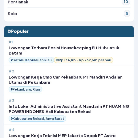
Pontianak
10
Solo
5
Populer
#1
Lowongan Terbaru Posisi Housekeeping Fit Hub untuk
Batam
Batam, Kepulauan Riau
Rp 134,1rb – Rp 262,6rb per hari
#2
Lowongan Kerja Cmo Car Pekanbaru PT Mandiri Andalan
Utama di Pekanbaru
Pekanbaru, Riau
#3
Info Loker Administrative Assistant Mandarin PT HUAMING
POWER INDONESIA di Kabupaten Bekasi
Kabupaten Bekasi, Jawa Barat
#4
Lowongan Kerja Teknisi MEP Jakarta Depok PT Astro