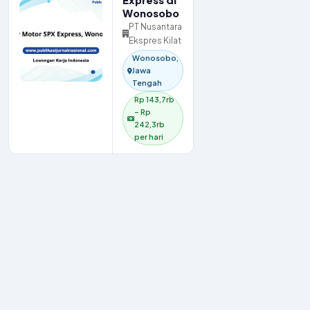
Express di
Wonosobo
PT Nusantara
Ekspres Kilat
Wonosobo,
Jawa
Tengah
Rp 143,7rb
– Rp
242,3rb
per hari