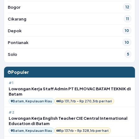
Bogor
12
Cikarang
11
Depok
10
Pontianak
10
Solo
5
Populer
#1
Lowongan Kerja Staff Admin PT ELMOVAC BATAM TEKNIK di
Batam
Batam, Kepulauan Riau
Rp 131,7rb – Rp 270,3rb per hari
#2
Lowongan Kerja English Teacher CIE Central International
Education di Batam
Batam, Kepulauan Riau
Rp 137rb – Rp 328,1rb per hari