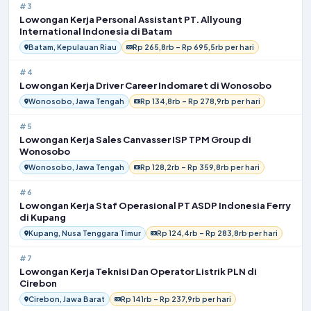
#3
Lowongan Kerja Personal Assistant PT. Allyoung
International Indonesia di Batam
Batam, Kepulauan Riau
Rp 265,8rb – Rp 695,5rb per hari
#4
Lowongan Kerja Driver Career Indomaret di Wonosobo
Wonosobo, Jawa Tengah
Rp 134,8rb – Rp 278,9rb per hari
#5
Lowongan Kerja Sales Canvasser ISP TPM Group di
Wonosobo
Wonosobo, Jawa Tengah
Rp 128,2rb – Rp 359,8rb per hari
#6
Lowongan Kerja Staf Operasional PT ASDP Indonesia Ferry
di Kupang
Kupang, Nusa Tenggara Timur
Rp 124,4rb – Rp 283,8rb per hari
#7
Lowongan Kerja Teknisi Dan Operator Listrik PLN di
Cirebon
Cirebon, Jawa Barat
Rp 141rb – Rp 237,9rb per hari