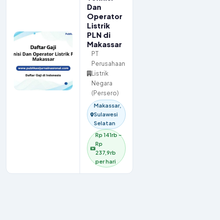
Dan
Operator
Listrik
PLN di
Makassar
PT
Perusahaan
Listrik
Negara
(Persero)
Makassar,
Sulawesi
Selatan
Rp 141rb –
Rp
237,9rb
per hari