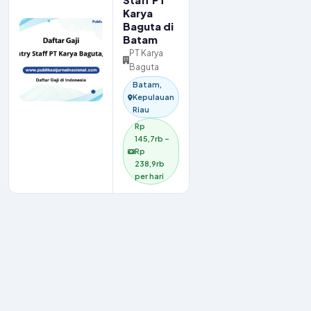
Staff PT
Karya
Baguta di
Batam
PT Karya
Baguta
Batam,
Kepulauan
Riau
Rp
145,7rb –
Rp
238,9rb
per hari