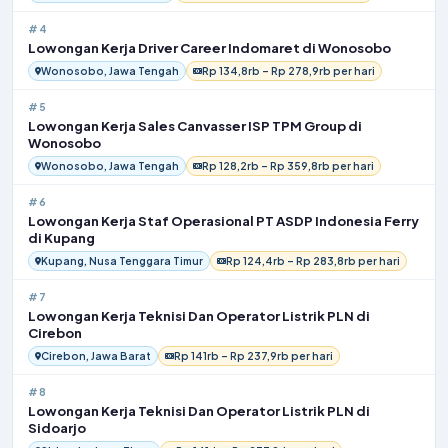
#4
Lowongan Kerja Driver Career Indomaret di Wonosobo
Wonosobo, Jawa Tengah
Rp 134,8rb – Rp 278,9rb per hari
#5
Lowongan Kerja Sales Canvasser ISP TPM Group di
Wonosobo
Wonosobo, Jawa Tengah
Rp 128,2rb – Rp 359,8rb per hari
#6
Lowongan Kerja Staf Operasional PT ASDP Indonesia Ferry
di Kupang
Kupang, Nusa Tenggara Timur
Rp 124,4rb – Rp 283,8rb per hari
#7
Lowongan Kerja Teknisi Dan Operator Listrik PLN di
Cirebon
Cirebon, Jawa Barat
Rp 141rb – Rp 237,9rb per hari
#8
Lowongan Kerja Teknisi Dan Operator Listrik PLN di
Sidoarjo