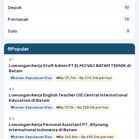
Depok
10
Pontianak
10
Solo
5
Populer
#1
Lowongan Kerja Staff Admin PT ELMOVAC BATAM TEKNIK di
Batam
Batam, Kepulauan Riau
Rp 131,7rb – Rp 270,3rb per hari
#2
Lowongan Kerja English Teacher CIE Central International
Education di Batam
Batam, Kepulauan Riau
Rp 137rb – Rp 328,1rb per hari
#3
Lowongan Kerja Personal Assistant PT. Allyoung
International Indonesia di Batam
Batam, Kepulauan Riau
Rp 265,8rb – Rp 695,5rb per hari