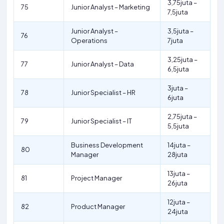
3,75juta –
75
Junior Analyst – Marketing
7,5juta
Junior Analyst –
3,5juta –
76
Operations
7juta
3,25juta –
77
Junior Analyst – Data
6,5juta
3juta –
78
Junior Specialist – HR
6juta
2,75juta –
79
Junior Specialist – IT
5,5juta
Business Development
14juta –
80
Manager
28juta
13juta –
81
Project Manager
26juta
12juta –
82
Product Manager
24juta