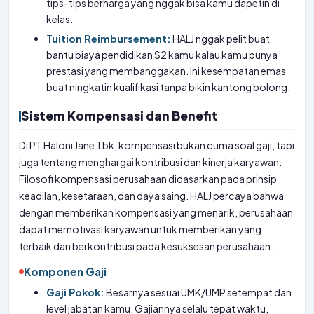
tips-tips berharga yang nggak bisa kamu dapetin di
kelas.
Tuition Reimbursement:
HALJ nggak pelit buat
bantu biaya pendidikan S2 kamu kalau kamu punya
prestasi yang membanggakan. Ini kesempatan emas
buat ningkatin kualifikasi tanpa bikin kantong bolong.
Sistem Kompensasi dan Benefit
Di PT Haloni Jane Tbk, kompensasi bukan cuma soal gaji, tapi
juga tentang menghargai kontribusi dan kinerja karyawan.
Filosofi kompensasi perusahaan didasarkan pada prinsip
keadilan, kesetaraan, dan daya saing. HALJ percaya bahwa
dengan memberikan kompensasi yang menarik, perusahaan
dapat memotivasi karyawan untuk memberikan yang
terbaik dan berkontribusi pada kesuksesan perusahaan.
Komponen Gaji
Gaji Pokok:
Besarnya sesuai UMK/UMP setempat dan
level jabatan kamu. Gajiannya selalu tepat waktu,