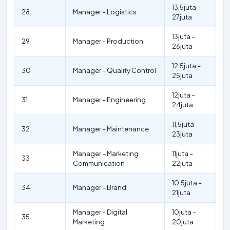
13,5juta –
28
Manager – Logistics
27juta
13juta –
29
Manager – Production
26juta
12,5juta –
30
Manager – Quality Control
25juta
12juta –
31
Manager – Engineering
24juta
11,5juta –
32
Manager – Maintenance
23juta
Manager – Marketing
11juta –
33
Communication
22juta
10,5juta –
34
Manager – Brand
21juta
Manager – Digital
10juta –
35
Marketing
20juta