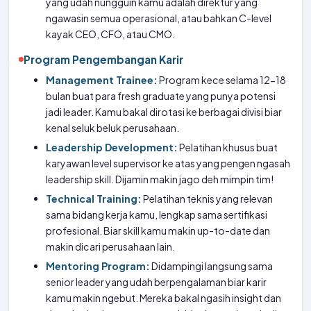
yang udah nungguin kamu adalah direktur yang
ngawasin semua operasional, atau bahkan C-level
kayak CEO, CFO, atau CMO.
Program Pengembangan Karir
Management Trainee:
Program kece selama 12-18
bulan buat para fresh graduate yang punya potensi
jadi leader. Kamu bakal dirotasi ke berbagai divisi biar
kenal seluk beluk perusahaan.
Leadership Development:
Pelatihan khusus buat
karyawan level supervisor ke atas yang pengen ngasah
leadership skill. Dijamin makin jago deh mimpin tim!
Technical Training:
Pelatihan teknis yang relevan
sama bidang kerja kamu, lengkap sama sertifikasi
profesional. Biar skill kamu makin up-to-date dan
makin dicari perusahaan lain.
Mentoring Program:
Didampingi langsung sama
senior leader yang udah berpengalaman biar karir
kamu makin ngebut. Mereka bakal ngasih insight dan