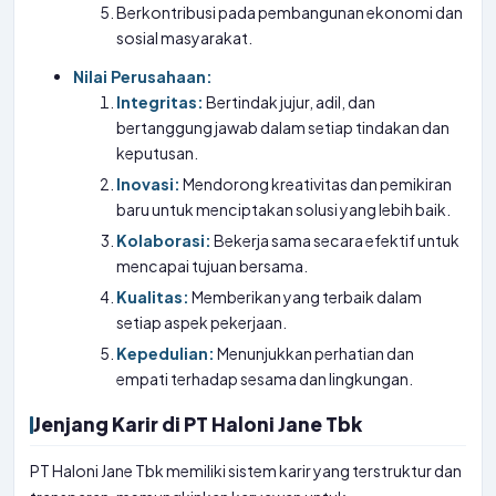
Berkontribusi pada pembangunan ekonomi dan
sosial masyarakat.
Nilai Perusahaan:
Integritas:
Bertindak jujur, adil, dan
bertanggung jawab dalam setiap tindakan dan
keputusan.
Inovasi:
Mendorong kreativitas dan pemikiran
baru untuk menciptakan solusi yang lebih baik.
Kolaborasi:
Bekerja sama secara efektif untuk
mencapai tujuan bersama.
Kualitas:
Memberikan yang terbaik dalam
setiap aspek pekerjaan.
Kepedulian:
Menunjukkan perhatian dan
empati terhadap sesama dan lingkungan.
Jenjang Karir di PT Haloni Jane Tbk
PT Haloni Jane Tbk memiliki sistem karir yang terstruktur dan