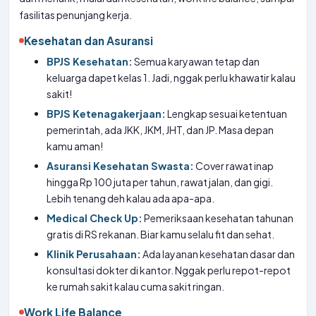
fasilitas penunjang kerja.
Kesehatan dan Asuransi
BPJS Kesehatan:
Semua karyawan tetap dan
keluarga dapet kelas 1. Jadi, nggak perlu khawatir kalau
sakit!
BPJS Ketenagakerjaan:
Lengkap sesuai ketentuan
pemerintah, ada JKK, JKM, JHT, dan JP. Masa depan
kamu aman!
Asuransi Kesehatan Swasta:
Cover rawat inap
hingga Rp 100 juta per tahun, rawat jalan, dan gigi.
Lebih tenang deh kalau ada apa-apa.
Medical Check Up:
Pemeriksaan kesehatan tahunan
gratis di RS rekanan. Biar kamu selalu fit dan sehat.
Klinik Perusahaan:
Ada layanan kesehatan dasar dan
konsultasi dokter di kantor. Nggak perlu repot-repot
ke rumah sakit kalau cuma sakit ringan.
Work Life Balance