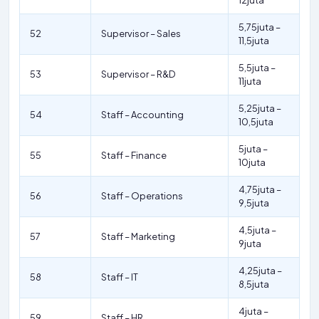
12juta
5,75juta –
52
Supervisor – Sales
11,5juta
5,5juta –
53
Supervisor – R&D
11juta
5,25juta –
54
Staff – Accounting
10,5juta
5juta –
55
Staff – Finance
10juta
4,75juta –
56
Staff – Operations
9,5juta
4,5juta –
57
Staff – Marketing
9juta
4,25juta –
58
Staff – IT
8,5juta
4juta –
59
Staff – HR