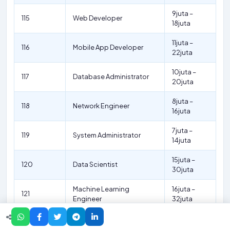
9juta –
115
Web Developer
18juta
11juta –
116
Mobile App Developer
22juta
10juta –
117
Database Administrator
20juta
8juta –
118
Network Engineer
16juta
7juta –
119
System Administrator
14juta
15juta –
120
Data Scientist
30juta
Machine Learning
16juta –
121
Engineer
32juta
18juta –
122
AI Researcher
36juta