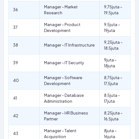
Manager – Market
9,75juta –
36
Research
19,5juta
Manager – Product
9,5juta –
37
Development
19juta
9,25juta –
38
Manager – IT Infrastructure
18,5juta
9juta –
39
Manager – IT Security
18juta
Manager – Software
8,75juta –
40
Development
17,5juta
Manager – Database
8,5juta –
41
Administration
17juta
Manager – HR Business
8,25juta –
42
Partner
16,5juta
Manager – Talent
8juta –
43
Acquisition
16juta