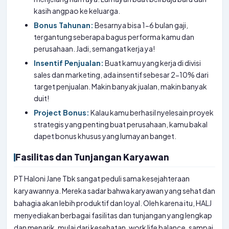
kasih angpao ke keluarga.
Bonus Tahunan:
Besarnya bisa 1-6 bulan gaji,
tergantung seberapa bagus performa kamu dan
perusahaan. Jadi, semangat kerja ya!
Insentif Penjualan:
Buat kamu yang kerja di divisi
sales dan marketing, ada insentif sebesar 2-10% dari
target penjualan. Makin banyak jualan, makin banyak
duit!
Project Bonus:
Kalau kamu berhasil nyelesain proyek
strategis yang penting buat perusahaan, kamu bakal
dapet bonus khusus yang lumayan banget.
Fasilitas dan Tunjangan Karyawan
PT Haloni Jane Tbk sangat peduli sama kesejahteraan
karyawannya. Mereka sadar bahwa karyawan yang sehat dan
bahagia akan lebih produktif dan loyal. Oleh karena itu, HALJ
menyediakan berbagai fasilitas dan tunjangan yang lengkap
dan menarik, mulai dari kesehatan, work life balance, sampai