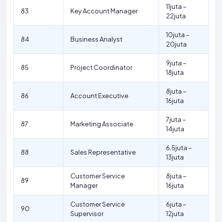
11juta –
83
Key Account Manager
22juta
10juta –
84
Business Analyst
20juta
9juta –
85
Project Coordinator
18juta
8juta –
86
Account Executive
16juta
7juta –
87
Marketing Associate
14juta
6,5juta –
88
Sales Representative
13juta
Customer Service
8juta –
89
Manager
16juta
Customer Service
6juta –
90
Supervisor
12juta