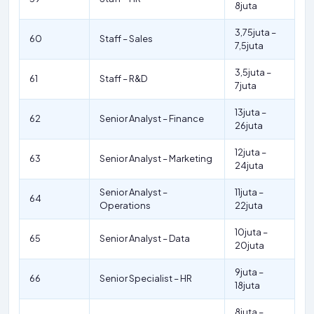
8juta
3,75juta –
60
Staff – Sales
7,5juta
3,5juta –
61
Staff – R&D
7juta
13juta –
62
Senior Analyst – Finance
26juta
12juta –
63
Senior Analyst – Marketing
24juta
Senior Analyst –
11juta –
64
Operations
22juta
10juta –
65
Senior Analyst – Data
20juta
9juta –
66
Senior Specialist – HR
18juta
8juta –