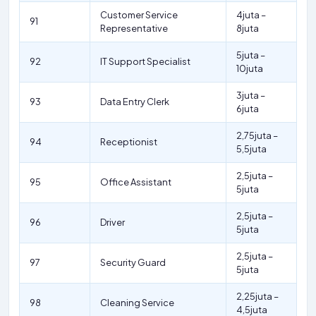
Customer Service
4juta –
91
Representative
8juta
5juta –
92
IT Support Specialist
10juta
3juta –
93
Data Entry Clerk
6juta
2,75juta –
94
Receptionist
5,5juta
2,5juta –
95
Office Assistant
5juta
2,5juta –
96
Driver
5juta
2,5juta –
97
Security Guard
5juta
2,25juta –
98
Cleaning Service
4,5juta