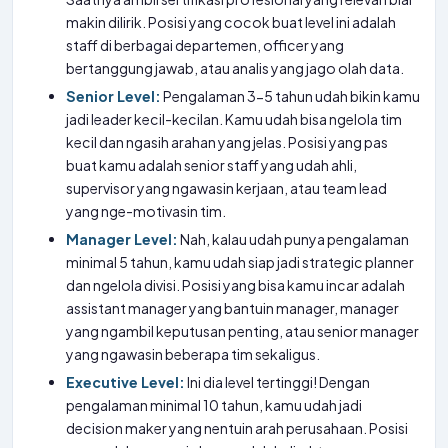
makin dilirik. Posisi yang cocok buat level ini adalah
staff di berbagai departemen, officer yang
bertanggung jawab, atau analis yang jago olah data.
Senior Level:
Pengalaman 3-5 tahun udah bikin kamu
jadi leader kecil-kecilan. Kamu udah bisa ngelola tim
kecil dan ngasih arahan yang jelas. Posisi yang pas
buat kamu adalah senior staff yang udah ahli,
supervisor yang ngawasin kerjaan, atau team lead
yang nge-motivasin tim.
Manager Level:
Nah, kalau udah punya pengalaman
minimal 5 tahun, kamu udah siap jadi strategic planner
dan ngelola divisi. Posisi yang bisa kamu incar adalah
assistant manager yang bantuin manager, manager
yang ngambil keputusan penting, atau senior manager
yang ngawasin beberapa tim sekaligus.
Executive Level:
Ini dia level tertinggi! Dengan
pengalaman minimal 10 tahun, kamu udah jadi
decision maker yang nentuin arah perusahaan. Posisi