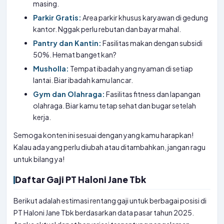
masing.
Parkir Gratis:
Area parkir khusus karyawan di gedung
kantor. Nggak perlu rebutan dan bayar mahal.
Pantry dan Kantin:
Fasilitas makan dengan subsidi
50%. Hemat banget kan?
Musholla:
Tempat ibadah yang nyaman di setiap
lantai. Biar ibadah kamu lancar.
Gym dan Olahraga:
Fasilitas fitness dan lapangan
olahraga. Biar kamu tetap sehat dan bugar setelah
kerja.
Semoga konten ini sesuai dengan yang kamu harapkan!
Kalau ada yang perlu diubah atau ditambahkan, jangan ragu
untuk bilang ya!
Daftar Gaji PT Haloni Jane Tbk
Berikut adalah estimasi rentang gaji untuk berbagai posisi di
PT Haloni Jane Tbk berdasarkan data pasar tahun 2025.