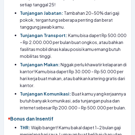
setiap tanggal 25!
Tunjangan Jabatan:
Tambahan 20-50% dari gaji
pokok, tergantung seberapa penting dan berat
tanggung jawab kamu.
Tunjangan Transport:
Kamu bisa dapet Rp 500.000
– Rp 2.000.000 per bulan buat ongkos, atau bahkan
fasilitas mobil dinas kalau posisi kamu emang butuh
mobilitas tinggi.
Tunjangan Makan:
Nggak perlu khawatir kelaparan di
kantor! Kamu bisa dapet Rp 30.000 – Rp 50.000 per
hari kerja buat makan, atau bahkan katering gratis dari
kantor.
Tunjangan Komunikasi:
Buat kamu yang kerjaannya
butuh banyak komunikasi, ada tunjangan pulsa dan
internet sebesar Rp 200.000 – Rp 500.000 per bulan.
Bonus dan Insentif
THR:
Wajib banget! Kamu bakal dapet 1-2 bulan gaji
menjelang hari raya. Lumayan buat beli baju baru dan