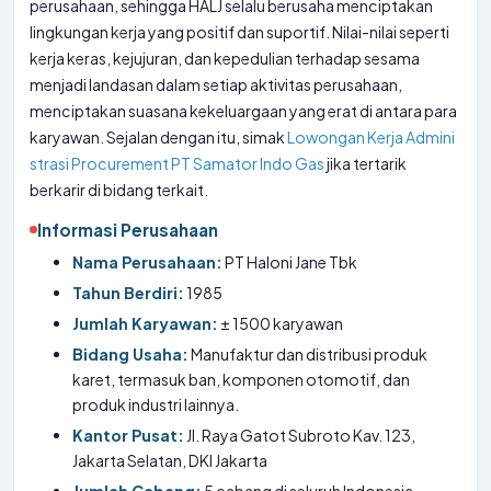
perusahaan, sehingga HALJ selalu berusaha menciptakan
lingkungan kerja yang positif dan suportif. Nilai-nilai seperti
kerja keras, kejujuran, dan kepedulian terhadap sesama
menjadi landasan dalam setiap aktivitas perusahaan,
menciptakan suasana kekeluargaan yang erat di antara para
karyawan. Sejalan dengan itu, simak
Lowongan Kerja Admini
strasi Procurement PT Samator Indo Gas
jika tertarik
berkarir di bidang terkait.
Informasi Perusahaan
Nama Perusahaan:
PT Haloni Jane Tbk
Tahun Berdiri:
1985
Jumlah Karyawan:
± 1500 karyawan
Bidang Usaha:
Manufaktur dan distribusi produk
karet, termasuk ban, komponen otomotif, dan
produk industri lainnya.
Kantor Pusat:
Jl. Raya Gatot Subroto Kav. 123,
Jakarta Selatan, DKI Jakarta