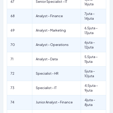
67
Senior Specialist – IT
16juta
7juta –
68
Analyst – Finance
14juta
6,5juta –
69
Analyst – Marketing
13juta
6juta –
70
Analyst – Operations
12juta
5,5juta –
71
Analyst – Data
11juta
5juta –
72
Specialist – HR
10juta
4,5juta –
73
Specialist – IT
9juta
4juta –
74
Junior Analyst – Finance
8juta