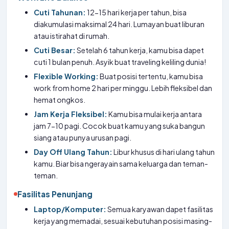
Cuti Tahunan:
12-15 hari kerja per tahun, bisa
diakumulasi maksimal 24 hari. Lumayan buat liburan
atau istirahat di rumah.
Cuti Besar:
Setelah 6 tahun kerja, kamu bisa dapet
cuti 1 bulan penuh. Asyik buat traveling keliling dunia!
Flexible Working:
Buat posisi tertentu, kamu bisa
work from home 2 hari per minggu. Lebih fleksibel dan
hemat ongkos.
Jam Kerja Fleksibel:
Kamu bisa mulai kerja antara
jam 7-10 pagi. Cocok buat kamu yang suka bangun
siang atau punya urusan pagi.
Day Off Ulang Tahun:
Libur khusus di hari ulang tahun
kamu. Biar bisa ngerayain sama keluarga dan teman-
teman.
Fasilitas Penunjang
Laptop/Komputer:
Semua karyawan dapet fasilitas
kerja yang memadai, sesuai kebutuhan posisi masing-