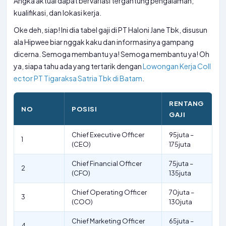
Angka aktual dapat bervariasi tergantung pengalaman,
kualifikasi, dan lokasi kerja.
Oke deh, siap! Ini dia tabel gaji di PT Haloni Jane Tbk, disusun
ala Hipwee biar nggak kaku dan informasinya gampang
dicerna. Semoga membantu ya! Semoga membantu ya! Oh
ya, siapa tahu ada yang tertarik dengan
Lowongan Kerja Coll
ector PT Tigaraksa Satria Tbk di Batam
.
RENTANG
NO
POSISI
GAJI
Chief Executive Officer
95juta –
1
(CEO)
175juta
Chief Financial Officer
75juta –
2
(CFO)
135juta
Chief Operating Officer
70juta –
3
(COO)
130juta
Chief Marketing Officer
65juta –
4