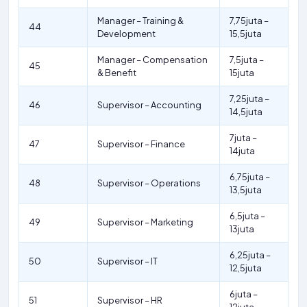
Manager – Training &
7,75juta –
44
Development
15,5juta
Manager – Compensation
7,5juta –
45
& Benefit
15juta
7,25juta –
46
Supervisor – Accounting
14,5juta
7juta –
47
Supervisor – Finance
14juta
6,75juta –
48
Supervisor – Operations
13,5juta
6,5juta –
49
Supervisor – Marketing
13juta
6,25juta –
50
Supervisor – IT
12,5juta
6juta –
51
Supervisor – HR