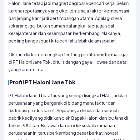
Haloni Jane tetap jadi magnet bagi para pencari kerja. Selain
karena reputasinya yang oke, tentu saja faktor kompensasi
dan jenjang karir jadi pertimbangan utama. Apalagi di era
sekarang, gaji bukan cuma soal angka, tapi juga soal
kesejahteraan dan kesempatan berkembang. Makanya,
penting banget buat kita cari tahu lebih dalam soal ini.
Oke, ini dia konten lengkap tentang profil dan informasi gaji
di PT Haloni Jane Tbk, ditulis dengan gaya Hipwee dan detail
yang kamu minta:
Profil PT Haloni Jane Tbk
PT Haloni Jane Tbk, atau yang sering disingkat HALJ, adalah
perusahaan yang bergerak di bidang manufaktur dan
distribusi produk karet. Sejarahnya dimulai dari sebuah
pabrik kecil yang didirikan oleh Bapak Haloni dan Ibu Jane di
tahun 1980-an. Berawal dari produksi skala rumahan,
perusahaan ini terus berkembang pesat berkat inovasi