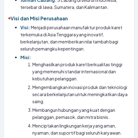
Jumlah Cabang:
5 cabang di seluruh Indonesia,
tersebar di Jawa, Sumatera, dan Kalimantan.
Visi dan Misi Perusahaan
Visi:
Menjadi perusahaan manufaktur produk karet
terkemuka di Asia Tenggara yang inovatif,
berkelanjutan, dan memberikan nilai tambah bagi
seluruh pemangku kepentingan.
Misi:
Menghasilkan produk karet berkualitas tinggi
yang memenuhi standar internasional dan
kebutuhan pelanggan.
Mengembangkan inovasi produk dan teknologi
secara berkelanjutan untuk meningkatkan daya
saing.
Membangun hubungan yang kuat dengan
pelanggan, pemasok, dan mitra bisnis.
Menciptakan lingkungan kerja yang aman,
nyaman, dan suportif bagi seluruh karyawan.