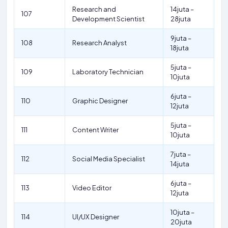
Research and
14juta –
107
Development Scientist
28juta
9juta –
108
Research Analyst
18juta
5juta –
109
Laboratory Technician
10juta
6juta –
110
Graphic Designer
12juta
5juta –
111
Content Writer
10juta
7juta –
112
Social Media Specialist
14juta
6juta –
113
Video Editor
12juta
10juta –
114
UI/UX Designer
20juta