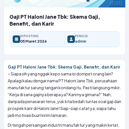
Gaji PT Haloni Jane Tbk: Skema Gaji,
Benefit, dan Karir
DIPOSTING
PENULIS
05 Maret 2026
admin
Gaji PT Haloni Jane Tbk: Skema Gaji, Benefit, dan Karir
– Siapa sih yang nggak kepo sama isi dompet orang lain?
Apalagi kalau dengar nama PT Haloni Jane Tbk, perusahaan
manufaktur sarung tangan kondang itu. Pasti langsung mikir,
“Kerja di sana gajinya berapa ya? Karirnya gimana?” Nah,
daripada penasaran terus, yuk kita bedah tuntas soal gaji dan
prospek karir di Haloni Jane! Siap-siap catat ya, siapa tahu
jadi motivasi buat kirim lamaran.
Di tengah persaingan industri manufaktur yang makin ketat,