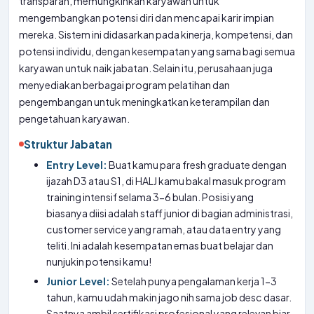
transparan, memungkinkan karyawan untuk
mengembangkan potensi diri dan mencapai karir impian
mereka. Sistem ini didasarkan pada kinerja, kompetensi, dan
potensi individu, dengan kesempatan yang sama bagi semua
karyawan untuk naik jabatan. Selain itu, perusahaan juga
menyediakan berbagai program pelatihan dan
pengembangan untuk meningkatkan keterampilan dan
pengetahuan karyawan.
Struktur Jabatan
Entry Level:
Buat kamu para fresh graduate dengan
ijazah D3 atau S1, di HALJ kamu bakal masuk program
training intensif selama 3-6 bulan. Posisi yang
biasanya diisi adalah staff junior di bagian administrasi,
customer service yang ramah, atau data entry yang
teliti. Ini adalah kesempatan emas buat belajar dan
nunjukin potensi kamu!
Junior Level:
Setelah punya pengalaman kerja 1-3
tahun, kamu udah makin jago nih sama job desc dasar.
Saatnya ambil sertifikasi profesional yang relevan biar