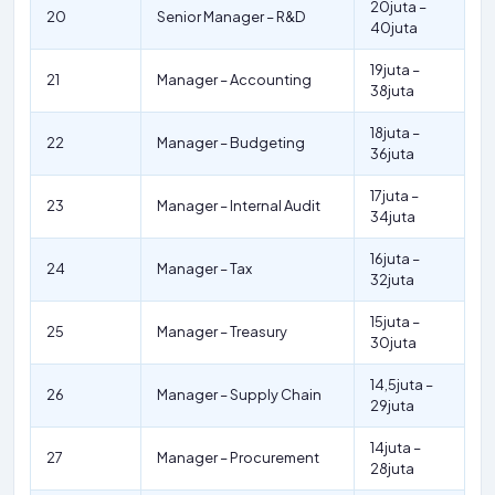
20juta –
20
Senior Manager – R&D
40juta
19juta –
21
Manager – Accounting
38juta
18juta –
22
Manager – Budgeting
36juta
17juta –
23
Manager – Internal Audit
34juta
16juta –
24
Manager – Tax
32juta
15juta –
25
Manager – Treasury
30juta
14,5juta –
26
Manager – Supply Chain
29juta
14juta –
27
Manager – Procurement
28juta