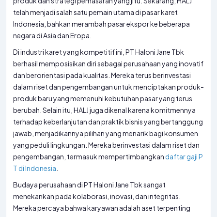
produk dan strategi pemasaran yang jitu. Sekarang, HALJ
telah menjadi salah satu pemain utama di pasar karet
Indonesia, bahkan merambah pasar ekspor ke beberapa
negara di Asia dan Eropa.
Di industri karet yang kompetitif ini, PT Haloni Jane Tbk
berhasil memposisikan diri sebagai perusahaan yang inovatif
dan berorientasi pada kualitas. Mereka terus berinvestasi
dalam riset dan pengembangan untuk menciptakan produk-
produk baru yang memenuhi kebutuhan pasar yang terus
berubah. Selain itu, HALJ juga dikenal karena komitmennya
terhadap keberlanjutan dan praktik bisnis yang bertanggung
jawab, menjadikannya pilihan yang menarik bagi konsumen
yang peduli lingkungan. Mereka berinvestasi dalam riset dan
pengembangan, termasuk mempertimbangkan
daftar gaji P
T di Indonesia
.
Budaya perusahaan di PT Haloni Jane Tbk sangat
menekankan pada kolaborasi, inovasi, dan integritas.
Mereka percaya bahwa karyawan adalah aset terpenting