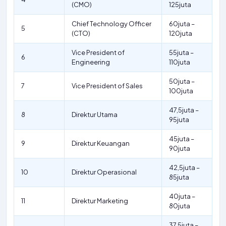
(CMO)
125juta
Chief Technology Officer
60juta –
5
(CTO)
120juta
Vice President of
55juta –
6
Engineering
110juta
50juta –
7
Vice President of Sales
100juta
47,5juta –
8
Direktur Utama
95juta
45juta –
9
Direktur Keuangan
90juta
42,5juta –
10
Direktur Operasional
85juta
40juta –
11
Direktur Marketing
80juta
37,5juta –