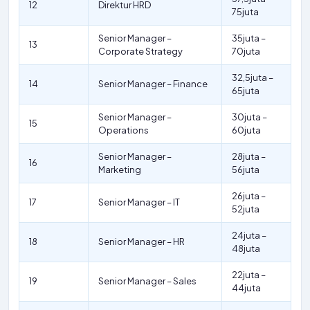
12
Direktur HRD
75juta
Senior Manager –
35juta –
13
Corporate Strategy
70juta
32,5juta –
14
Senior Manager – Finance
65juta
Senior Manager –
30juta –
15
Operations
60juta
Senior Manager –
28juta –
16
Marketing
56juta
26juta –
17
Senior Manager – IT
52juta
24juta –
18
Senior Manager – HR
48juta
22juta –
19
Senior Manager – Sales
44juta