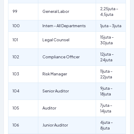
2,25juta –
99
General Labor
4,5juta
100
Intern – All Departments
1juta – 3juta
15juta –
101
Legal Counsel
30juta
12juta –
102
Compliance Officer
24juta
11juta –
103
Risk Manager
22juta
9juta –
104
Senior Auditor
18juta
7juta –
105
Auditor
14juta
4juta –
106
Junior Auditor
8juta