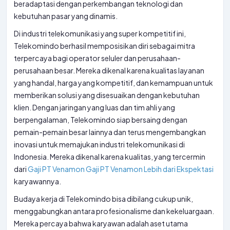
beradaptasi dengan perkembangan teknologi dan
kebutuhan pasar yang dinamis.
Di industri telekomunikasi yang super kompetitif ini,
Telekomindo berhasil memposisikan diri sebagai mitra
terpercaya bagi operator seluler dan perusahaan-
perusahaan besar. Mereka dikenal karena kualitas layanan
yang handal, harga yang kompetitif, dan kemampuan untuk
memberikan solusi yang disesuaikan dengan kebutuhan
klien. Dengan jaringan yang luas dan tim ahli yang
berpengalaman, Telekomindo siap bersaing dengan
pemain-pemain besar lainnya dan terus mengembangkan
inovasi untuk memajukan industri telekomunikasi di
Indonesia. Mereka dikenal karena kualitas, yang tercermin
dari
Gaji PT Venamon Gaji PT Venamon Lebih dari Ekspektasi
karyawannya.
Budaya kerja di Telekomindo bisa dibilang cukup unik,
menggabungkan antara profesionalisme dan kekeluargaan.
Mereka percaya bahwa karyawan adalah aset utama