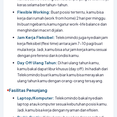
keras selama bertahun-tahun.
Flexible Working:
Buat posisi tertentu, kamu bisa
kerja dari rumah (work from home) 2 hari per minggu.
Ini buat ngebantu kamu ngatur work-life balance dan
menghindari macet di jalan.
Jam Kerja Fleksibel:
Telekomindo juga nyediain jam
kerja fleksibel (flexi time) antara jam 7-10 pagi buat
mulai kerja. Jadi, kamu bisa atur jam kerja kamu sesuai
dengan preferensi dan kondisi kamu.
Day Off Ulang Tahun:
Di hari ulang tahun kamu,
kamu bakal dapat libur khusus (day off). Ini hadiah dari
Telekomindo buat kamu biar kamu bisa merayakan
ulang tahun kamu dengan orang-orang tersayang.
Fasilitas Penunjang
Laptop/Komputer:
Telekomindo bakal nyediain
laptop atau komputer sesuai kebutuhan posisi kamu.
Jadi, kamu bisa kerja dengan nyaman dan efisien.