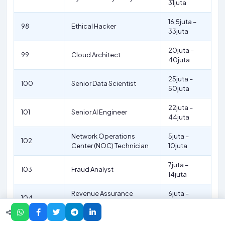
31juta
16,5juta –
98
Ethical Hacker
33juta
20juta –
99
Cloud Architect
40juta
25juta –
100
Senior Data Scientist
50juta
22juta –
101
Senior AI Engineer
44juta
Network Operations
5juta –
102
Center (NOC) Technician
10juta
7juta –
103
Fraud Analyst
14juta
Revenue Assurance
6juta –
104
Analyst
12juta
Business Intelligence
10juta –