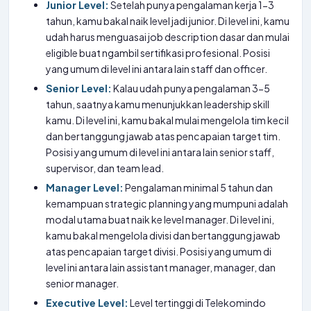
Junior Level:
Setelah punya pengalaman kerja 1-3
tahun, kamu bakal naik level jadi junior. Di level ini, kamu
udah harus menguasai job description dasar dan mulai
eligible buat ngambil sertifikasi profesional. Posisi
yang umum di level ini antara lain staff dan officer.
Senior Level:
Kalau udah punya pengalaman 3-5
tahun, saatnya kamu menunjukkan leadership skill
kamu. Di level ini, kamu bakal mulai mengelola tim kecil
dan bertanggung jawab atas pencapaian target tim.
Posisi yang umum di level ini antara lain senior staff,
supervisor, dan team lead.
Manager Level:
Pengalaman minimal 5 tahun dan
kemampuan strategic planning yang mumpuni adalah
modal utama buat naik ke level manager. Di level ini,
kamu bakal mengelola divisi dan bertanggung jawab
atas pencapaian target divisi. Posisi yang umum di
level ini antara lain assistant manager, manager, dan
senior manager.
Executive Level:
Level tertinggi di Telekomindo