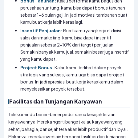
Bonus Tahunan:
Kalau performa kamu bagus dan
perusahaan untung, kamu bisa dapat bonus tahunan
sebesar 1-6 bulan gaji. Ini jadi motivasi tambahan buat
kamu buat kerja lebih keras lagi.
Insentif Penjualan:
Buat kamu yang kerja di divisi
sales dan marketing, kamu bisa dapat insentif
penjualan sebesar 2-10% dari target penjualan.
Semakin banyak kamu jual, semakin besar juga insentif
yang kamu dapat.
Project Bonus:
Kalau kamu terlibat dalam proyek
strategis yang sukses, kamu juga bisa dapat project
bonus. Ini jadi apresiasi buat kerja keras kamu dalam
menyelesaikan proyek tersebut.
Fasilitas dan Tunjangan Karyawan
Telekomindo bener-bener peduli sama kesejahteraan
karyawannya. Mereka ngerti banget kalau karyawan yang
sehat, bahagia, dan sejahtera akan lebih produktif dan loyal.
Makanya, mereka nyediain berbagai fasilitas dan tunjangan