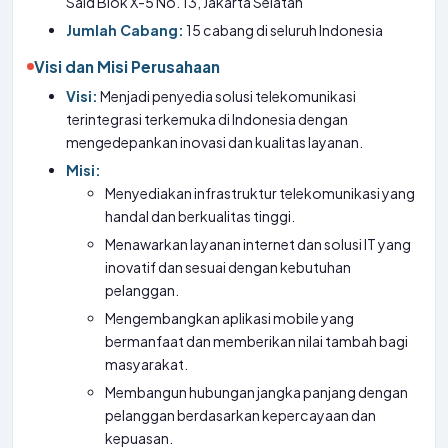
Said Blok X-5 No. 13, Jakarta Selatan
Jumlah Cabang:
15 cabang di seluruh Indonesia
Visi dan Misi Perusahaan
Visi:
Menjadi penyedia solusi telekomunikasi
terintegrasi terkemuka di Indonesia dengan
mengedepankan inovasi dan kualitas layanan.
Misi:
Menyediakan infrastruktur telekomunikasi yang
handal dan berkualitas tinggi.
Menawarkan layanan internet dan solusi IT yang
inovatif dan sesuai dengan kebutuhan
pelanggan.
Mengembangkan aplikasi mobile yang
bermanfaat dan memberikan nilai tambah bagi
masyarakat.
Membangun hubungan jangka panjang dengan
pelanggan berdasarkan kepercayaan dan
kepuasan.