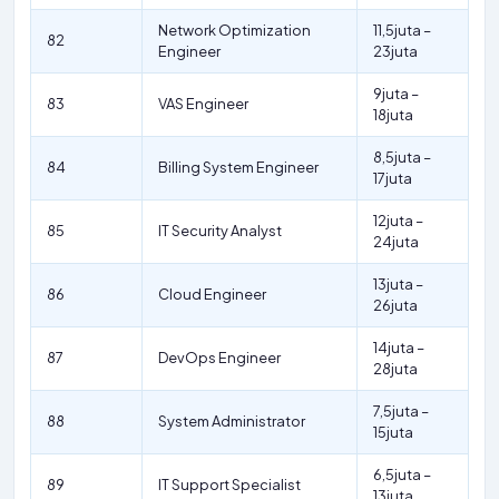
Network Optimization
11,5juta –
82
Engineer
23juta
9juta –
83
VAS Engineer
18juta
8,5juta –
84
Billing System Engineer
17juta
12juta –
85
IT Security Analyst
24juta
13juta –
86
Cloud Engineer
26juta
14juta –
87
DevOps Engineer
28juta
7,5juta –
88
System Administrator
15juta
6,5juta –
89
IT Support Specialist
13juta