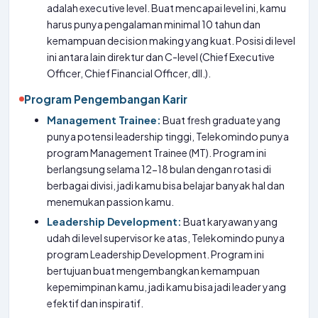
adalah executive level. Buat mencapai level ini, kamu
harus punya pengalaman minimal 10 tahun dan
kemampuan decision making yang kuat. Posisi di level
ini antara lain direktur dan C-level (Chief Executive
Officer, Chief Financial Officer, dll.).
Program Pengembangan Karir
Management Trainee:
Buat fresh graduate yang
punya potensi leadership tinggi, Telekomindo punya
program Management Trainee (MT). Program ini
berlangsung selama 12-18 bulan dengan rotasi di
berbagai divisi, jadi kamu bisa belajar banyak hal dan
menemukan passion kamu.
Leadership Development:
Buat karyawan yang
udah di level supervisor ke atas, Telekomindo punya
program Leadership Development. Program ini
bertujuan buat mengembangkan kemampuan
kepemimpinan kamu, jadi kamu bisa jadi leader yang
efektif dan inspiratif.