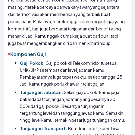
masing. Mereka percaya bahwa karyawan yang sejahtera
dan termotivasi akan memberikan yang terbaik buat
perusahaan. Makanya, mereka nggak cuma ngasih gaji yang
kompetitif, tapi juga berbagai tunjangan dan benefit yang
menarik. Jadi, kamu nggak cuma kerja buat cari duit, tapi
juga buat mengembangkan diri dan menikmati hidup.
Komponen Gaji
Gaji Pokok:
Gaji pokok di Telekomindo itu sesuai
UMK/UMP setempat dan level jabatan kamu.
Pembayarannya juga tepat waktu, setiap tanggal 25.
Jadi, kamu nggak perlu khawatir telat gajian.
Tunjangan Jabatan:
Selain gaji pokok, kamu juga
bakal dapat tunjangan jabatan yang besarnya 20-
50% dari gaji pokok. Besarnya tunjangan ini
tergantung level dan tanggung jawab kamu. Semakin
tinggi level kamu, semakin besar juga tunjangan kamu.
Tunjangan Transport:
Buat transport, kamu bisa