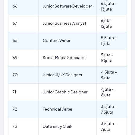
6,5juta –
66
Junior Software Developer
13juta
6juta –
67
Junior Business Analyst
12juta
5,5juta –
68
Content Writer
11juta
5juta –
69
Social Media Specialist
10juta
4,5juta –
70
Junior UI/UX Designer
9juta
4juta –
71
Junior Graphic Designer
8juta
3,8juta –
72
Technical Writer
7,5juta
3,5juta –
73
Data Entry Clerk
7juta