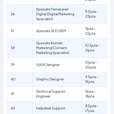
Spesialis Pemasaran
11,5juta –
36
Digital (Digital Marketing
23juta
Specialist)
11juta –
37
Spesialis SEO/SEM
22juta
Spesialis Konten
10,5juta –
38
Marketing (Content
21juta
Marketing Specialist)
10juta –
39
UI/UX Designer
20juta
9,5juta –
40
Graphic Designer
19juta
Technical Support
9juta –
41
Engineer
18juta
8,5juta –
42
Helpdesk Support
17juta