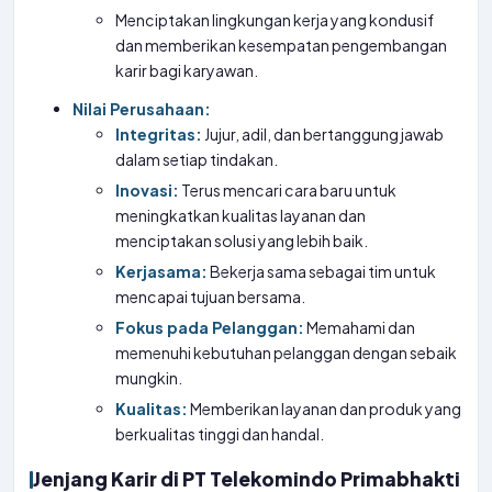
Menciptakan lingkungan kerja yang kondusif
dan memberikan kesempatan pengembangan
karir bagi karyawan.
Nilai Perusahaan:
Integritas:
Jujur, adil, dan bertanggung jawab
dalam setiap tindakan.
Inovasi:
Terus mencari cara baru untuk
meningkatkan kualitas layanan dan
menciptakan solusi yang lebih baik.
Kerjasama:
Bekerja sama sebagai tim untuk
mencapai tujuan bersama.
Fokus pada Pelanggan:
Memahami dan
memenuhi kebutuhan pelanggan dengan sebaik
mungkin.
Kualitas:
Memberikan layanan dan produk yang
berkualitas tinggi dan handal.
Jenjang Karir di PT Telekomindo Primabhakti