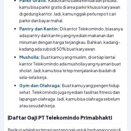
Parkir Gratis:
Kalau kamu bawa kendaraan pribadi,
kamu bisa parkir gratis di area parkir khusus karyawan
di gedung kantor. Jadi, kamu nggak perlu repot cari
parkir dan bayar mahal.
Pantry dan Kantin:
Di kantor Telekomindo, biasanya
ada pantry dan kantin yang nyediain makanan dan
minuman dengan harga terjangkau. Bahkan, kadang-
kadang ada subsidi 50% buat karyawan.
Musholla:
Buat kamu yang muslim, di setiap lantai
kantor Telekomindo ada musholla yang nyaman buat
sholat. Jadi, kamu bisa tetep menjalankan ibadah di
sela-sela kerja.
Gym dan Olahraga:
Buat kamu yang pengen hidup
sehat, Telekomindo juga nyediain fasilitas fitness dan
lapangan olahraga. Jadi, kamu bisa olahraga sebelum
atau sesudah kerja.
Daftar Gaji PT Telekomindo Primabhakti
Berikut adalah estimasi rentang gaji untuk berbagai posisi di