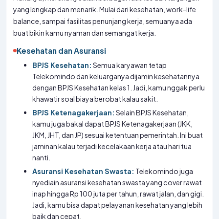
yang lengkap dan menarik. Mulai dari kesehatan, work-life
balance, sampai fasilitas penunjang kerja, semuanya ada
buat bikin kamu nyaman dan semangat kerja.
Kesehatan dan Asuransi
BPJS Kesehatan:
Semua karyawan tetap
Telekomindo dan keluarganya dijamin kesehatannya
dengan BPJS Kesehatan kelas 1. Jadi, kamu nggak perlu
khawatir soal biaya berobat kalau sakit.
BPJS Ketenagakerjaan:
Selain BPJS Kesehatan,
kamu juga bakal dapat BPJS Ketenagakerjaan (JKK,
JKM, JHT, dan JP) sesuai ketentuan pemerintah. Ini buat
jaminan kalau terjadi kecelakaan kerja atau hari tua
nanti.
Asuransi Kesehatan Swasta:
Telekomindo juga
nyediain asuransi kesehatan swasta yang cover rawat
inap hingga Rp 100 juta per tahun, rawat jalan, dan gigi.
Jadi, kamu bisa dapat pelayanan kesehatan yang lebih
baik dan cepat.