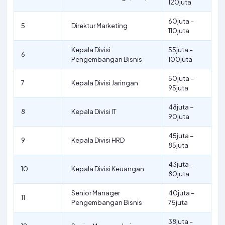
120juta
60juta –
5
Direktur Marketing
110juta
Kepala Divisi
55juta –
6
Pengembangan Bisnis
100juta
50juta –
7
Kepala Divisi Jaringan
95juta
48juta –
8
Kepala Divisi IT
90juta
45juta –
9
Kepala Divisi HRD
85juta
43juta –
10
Kepala Divisi Keuangan
80juta
Senior Manager
40juta –
11
Pengembangan Bisnis
75juta
38juta –