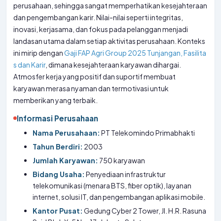
perusahaan, sehingga sangat memperhatikan kesejahteraan
dan pengembangan karir. Nilai-nilai seperti integritas,
inovasi, kerjasama, dan fokus pada pelanggan menjadi
landasan utama dalam setiap aktivitas perusahaan. Konteks
ini mirip dengan
Gaji FAP Agri Group 2025 Tunjangan, Fasilita
s dan Karir
, dimana kesejahteraan karyawan dihargai.
Atmosfer kerja yang positif dan suportif membuat
karyawan merasa nyaman dan termotivasi untuk
memberikan yang terbaik.
Informasi Perusahaan
Nama Perusahaan:
PT Telekomindo Primabhakti
Tahun Berdiri:
2003
Jumlah Karyawan:
750 karyawan
Bidang Usaha:
Penyediaan infrastruktur
telekomunikasi (menara BTS, fiber optik), layanan
internet, solusi IT, dan pengembangan aplikasi mobile.
Kantor Pusat:
Gedung Cyber 2 Tower, Jl. H.R. Rasuna