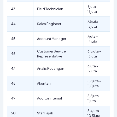
8juta –
43
Field Technician
16juta
7,5juta –
44
Sales Engineer
15juta
7juta –
45
Account Manager
14juta
Customer Service
6,5juta –
46
Representative
13juta
6juta –
47
Analis Keuangan
12juta
5,8juta –
48
Akuntan
11,5juta
5,6juta –
49
Auditor Internal
11juta
5,4juta –
50
Staf Pajak
10,5juta