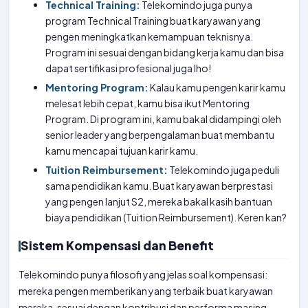
Technical Training:
Telekomindo juga punya
program Technical Training buat karyawan yang
pengen meningkatkan kemampuan teknisnya.
Program ini sesuai dengan bidang kerja kamu dan bisa
dapat sertifikasi profesional juga lho!
Mentoring Program:
Kalau kamu pengen karir kamu
melesat lebih cepat, kamu bisa ikut Mentoring
Program. Di program ini, kamu bakal didampingi oleh
senior leader yang berpengalaman buat membantu
kamu mencapai tujuan karir kamu.
Tuition Reimbursement:
Telekomindo juga peduli
sama pendidikan kamu. Buat karyawan berprestasi
yang pengen lanjut S2, mereka bakal kasih bantuan
biaya pendidikan (Tuition Reimbursement). Keren kan?
Sistem Kompensasi dan Benefit
Telekomindo punya filosofi yang jelas soal kompensasi:
mereka pengen memberikan yang terbaik buat karyawan
mereka, sesuai dengan kontribusi dan performa masing-