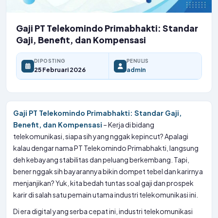
Gaji PT Telekomindo Primabhakti: Standar
Gaji, Benefit, dan Kompensasi
DIPOSTING
PENULIS
25 Februari 2026
admin
Gaji PT Telekomindo Primabhakti: Standar Gaji,
Benefit, dan Kompensasi
– Kerja di bidang
telekomunikasi, siapa sih yang nggak kepincut? Apalagi
kalau dengar nama PT Telekomindo Primabhakti, langsung
deh kebayang stabilitas dan peluang berkembang. Tapi,
bener nggak sih bayarannya bikin dompet tebel dan karirnya
menjanjikan? Yuk, kita bedah tuntas soal gaji dan prospek
karir di salah satu pemain utama industri telekomunikasi ini.
Di era digital yang serba cepat ini, industri telekomunikasi