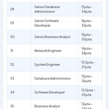
Senior Database
17juta –
28
Administrator
34juta
Senior Software
16juta –
29
Developer
32juta
15juta –
30
Senior Business Analyst
30juta
14juta –
31
Network Engineer
28juta
13,5juta –
32
System Engineer
27juta
13juta –
33
Database Administrator
26juta
12,5juta –
34
Software Developer
25juta
12juta –
35
Business Analyst
24juta