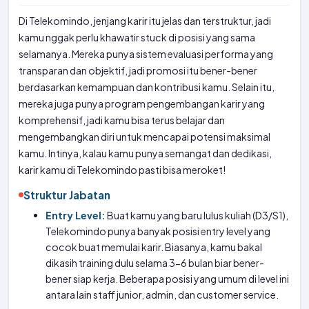
Di Telekomindo, jenjang karir itu jelas dan terstruktur, jadi
kamu nggak perlu khawatir stuck di posisi yang sama
selamanya. Mereka punya sistem evaluasi performa yang
transparan dan objektif, jadi promosi itu bener-bener
berdasarkan kemampuan dan kontribusi kamu. Selain itu,
mereka juga punya program pengembangan karir yang
komprehensif, jadi kamu bisa terus belajar dan
mengembangkan diri untuk mencapai potensi maksimal
kamu. Intinya, kalau kamu punya semangat dan dedikasi,
karir kamu di Telekomindo pasti bisa meroket!
Struktur Jabatan
Entry Level:
Buat kamu yang baru lulus kuliah (D3/S1),
Telekomindo punya banyak posisi entry level yang
cocok buat memulai karir. Biasanya, kamu bakal
dikasih training dulu selama 3-6 bulan biar bener-
bener siap kerja. Beberapa posisi yang umum di level ini
antara lain staff junior, admin, dan customer service.