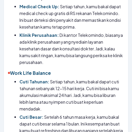
Medical Check Up:
Setiap tahun, kamu bakal dapat
medical check up gratis di RS rekanan Telekomindo.
Ini buat deteksi dini penyakit dan memastikan kondisi
kesehatan kamu tetap prima.
Klinik Perusahaan:
Di kantor Telekomindo, biasanya
ada klinik perusahaan yang nyediain layanan
kesehatan dasar dan konsultasi dokter. Jadi, kalau
kamu sakit ringan, kamu bisa langsung periksa ke klinik
perusahaan.
Work Life Balance
Cuti Tahunan:
Setiap tahun, kamu bakal dapat cuti
tahunan sebanyak 12-15 hari kerja. Cuti ini bisa kamu
akumulasi maksimal 24 hari. Jadi, kamu bisa liburan
lebih lama atau nyimpen cuti buat keperluan
mendadak.
Cuti Besar:
Setelah 6 tahun masa kerja, kamu bakal
dapat cuti besar selama 1 bulan. Ini kesempatan buat
kamu buat refreshing dan liburan panjang setelah kerja