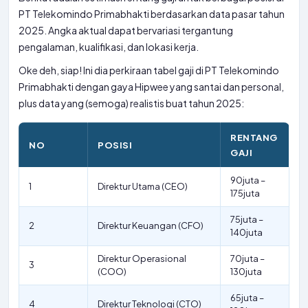
PT Telekomindo Primabhakti berdasarkan data pasar tahun
2025. Angka aktual dapat bervariasi tergantung
pengalaman, kualifikasi, dan lokasi kerja.
Oke deh, siap! Ini dia perkiraan tabel gaji di PT Telekomindo
Primabhakti dengan gaya Hipwee yang santai dan personal,
plus data yang (semoga) realistis buat tahun 2025:
RENTANG
NO
POSISI
GAJI
90juta –
1
Direktur Utama (CEO)
175juta
75juta –
2
Direktur Keuangan (CFO)
140juta
Direktur Operasional
70juta –
3
(COO)
130juta
65juta –
4
Direktur Teknologi (CTO)