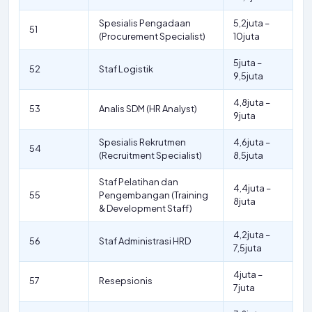
Spesialis Pengadaan
5,2juta –
51
(Procurement Specialist)
10juta
5juta –
52
Staf Logistik
9,5juta
4,8juta –
53
Analis SDM (HR Analyst)
9juta
Spesialis Rekrutmen
4,6juta –
54
(Recruitment Specialist)
8,5juta
Staf Pelatihan dan
4,4juta –
55
Pengembangan (Training
8juta
& Development Staff)
4,2juta –
56
Staf Administrasi HRD
7,5juta
4juta –
57
Resepsionis
7juta