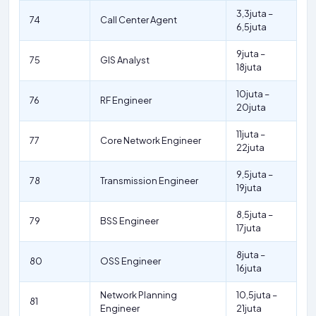
3,3juta –
74
Call Center Agent
6,5juta
9juta –
75
GIS Analyst
18juta
10juta –
76
RF Engineer
20juta
11juta –
77
Core Network Engineer
22juta
9,5juta –
78
Transmission Engineer
19juta
8,5juta –
79
BSS Engineer
17juta
8juta –
80
OSS Engineer
16juta
Network Planning
10,5juta –
81
Engineer
21juta