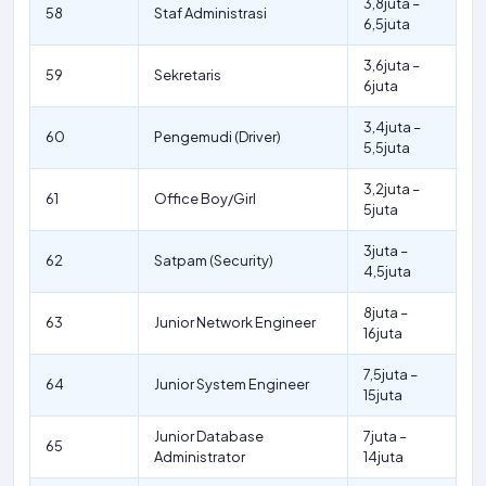
3,8juta –
58
Staf Administrasi
6,5juta
3,6juta –
59
Sekretaris
6juta
3,4juta –
60
Pengemudi (Driver)
5,5juta
3,2juta –
61
Office Boy/Girl
5juta
3juta –
62
Satpam (Security)
4,5juta
8juta –
63
Junior Network Engineer
16juta
7,5juta –
64
Junior System Engineer
15juta
Junior Database
7juta –
65
Administrator
14juta