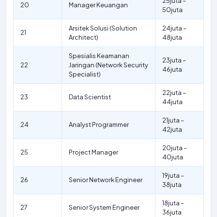
25juta –
20
Manager Keuangan
50juta
Arsitek Solusi (Solution
24juta –
21
Architect)
48juta
Spesialis Keamanan
23juta –
22
Jaringan (Network Security
46juta
Specialist)
22juta –
23
Data Scientist
44juta
21juta –
24
Analyst Programmer
42juta
20juta –
25
Project Manager
40juta
19juta –
26
Senior Network Engineer
38juta
18juta –
27
Senior System Engineer
36juta