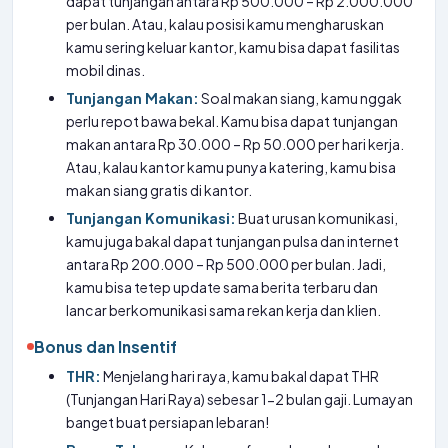
dapat tunjangan antara Rp 500.000 – Rp 2.000.000
per bulan. Atau, kalau posisi kamu mengharuskan
kamu sering keluar kantor, kamu bisa dapat fasilitas
mobil dinas.
Tunjangan Makan:
Soal makan siang, kamu nggak
perlu repot bawa bekal. Kamu bisa dapat tunjangan
makan antara Rp 30.000 – Rp 50.000 per hari kerja.
Atau, kalau kantor kamu punya katering, kamu bisa
makan siang gratis di kantor.
Tunjangan Komunikasi:
Buat urusan komunikasi,
kamu juga bakal dapat tunjangan pulsa dan internet
antara Rp 200.000 – Rp 500.000 per bulan. Jadi,
kamu bisa tetep update sama berita terbaru dan
lancar berkomunikasi sama rekan kerja dan klien.
Bonus dan Insentif
THR:
Menjelang hari raya, kamu bakal dapat THR
(Tunjangan Hari Raya) sebesar 1-2 bulan gaji. Lumayan
banget buat persiapan lebaran!