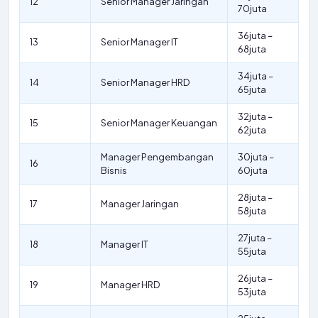
12
Senior Manager Jaringan
70juta
36juta –
13
Senior Manager IT
68juta
34juta –
14
Senior Manager HRD
65juta
32juta –
15
Senior Manager Keuangan
62juta
Manager Pengembangan
30juta –
16
Bisnis
60juta
28juta –
17
Manager Jaringan
58juta
27juta –
18
Manager IT
55juta
26juta –
19
Manager HRD
53juta