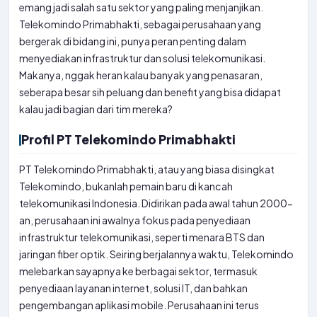
emang jadi salah satu sektor yang paling menjanjikan.
Telekomindo Primabhakti, sebagai perusahaan yang
bergerak di bidang ini, punya peran penting dalam
menyediakan infrastruktur dan solusi telekomunikasi.
Makanya, nggak heran kalau banyak yang penasaran,
seberapa besar sih peluang dan benefit yang bisa didapat
kalau jadi bagian dari tim mereka?
Profil PT Telekomindo Primabhakti
PT Telekomindo Primabhakti, atau yang biasa disingkat
Telekomindo, bukanlah pemain baru di kancah
telekomunikasi Indonesia. Didirikan pada awal tahun 2000-
an, perusahaan ini awalnya fokus pada penyediaan
infrastruktur telekomunikasi, seperti menara BTS dan
jaringan fiber optik. Seiring berjalannya waktu, Telekomindo
melebarkan sayapnya ke berbagai sektor, termasuk
penyediaan layanan internet, solusi IT, dan bahkan
pengembangan aplikasi mobile. Perusahaan ini terus