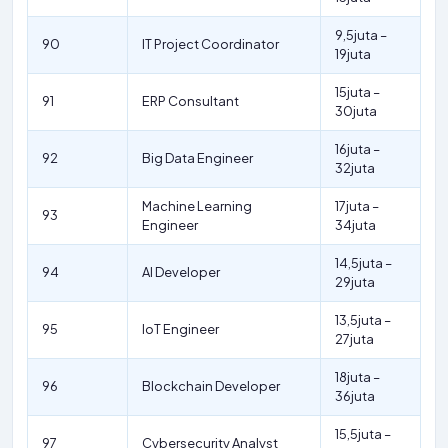
9,5juta –
90
IT Project Coordinator
19juta
15juta –
91
ERP Consultant
30juta
16juta –
92
Big Data Engineer
32juta
Machine Learning
17juta –
93
Engineer
34juta
14,5juta –
94
AI Developer
29juta
13,5juta –
95
IoT Engineer
27juta
18juta –
96
Blockchain Developer
36juta
15,5juta –
97
Cybersecurity Analyst