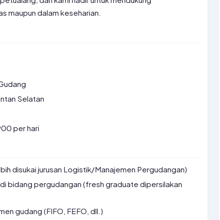
as maupun dalam keseharian.
 Gudang
antan Selatan
00 per hari
ebih disukai jurusan Logistik/Manajemen Pergudangan)
 di bidang pergudangan (fresh graduate dipersilakan
en gudang (FIFO, FEFO, dll.)