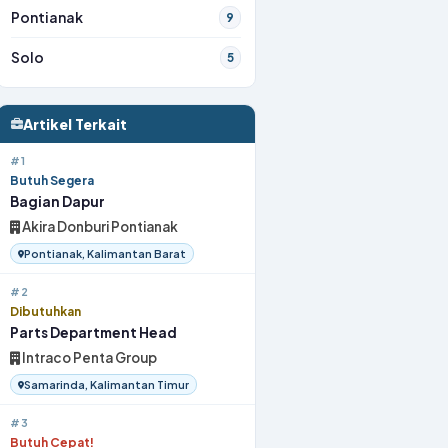
Pontianak
9
Solo
5
Artikel Terkait
#1
Butuh Segera
Bagian Dapur
Akira Donburi Pontianak
Pontianak, Kalimantan Barat
#2
Dibutuhkan
Parts Department Head
Intraco Penta Group
Samarinda, Kalimantan Timur
#3
Butuh Cepat!