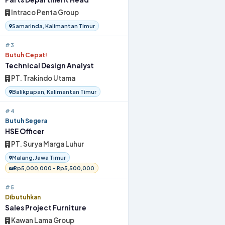
Intraco Penta Group
Samarinda, Kalimantan Timur
#3
Butuh Cepat!
Technical Design Analyst
PT. Trakindo Utama
Balikpapan, Kalimantan Timur
#4
Butuh Segera
HSE Officer
PT. Surya Marga Luhur
Malang, Jawa Timur
Rp5,000,000 - Rp5,500,000
#5
Dibutuhkan
Sales Project Furniture
Kawan Lama Group