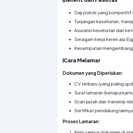
Gaji pokok yang kompetitif 
Tunjangan kesehatan, trans
Asuransi kesehatan dan ke
Seragam kerja keren ala Eig
Kesempatan mengembangkan 
Cara Melamar
Dokumen yang Diperlukan:
CV terbaru (yang paling upd
Surat lamaran (kenapa kamu
Scan ijazah dan transkrip nila
Sertifikat pendukung lainnya
Proses Lamaran:
Kirim semua dokumen di ata