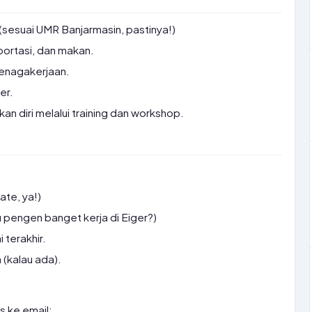
(sesuai UMR Banjarmasin, pastinya!)
portasi, dan makan.
tenagakerjaan.
er.
diri melalui training dan workshop.
ate, ya!)
 pengen banget kerja di Eiger?)
i terakhir.
 (kalau ada).
s ke email: