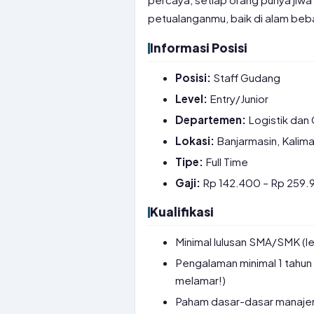
petualanganmu, baik di alam beb
Informasi Posisi
Posisi:
Staff Gudang
Level:
Entry/Junior
Departemen:
Logistik dan
Lokasi:
Banjarmasin, Kalim
Tipe:
Full Time
Gaji:
Rp 142.400 – Rp 259.9
Kualifikasi
Minimal lulusan SMA/SMK (l
Pengalaman minimal 1 tahun
melamar!)
Paham dasar-dasar manajem