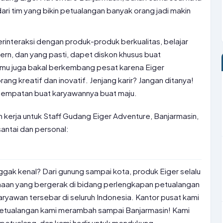
 dari tim yang bikin petualangan banyak orang jadi makin
erinteraksi dengan produk-produk berkualitas, belajar
n, dan yang pasti, dapet diskon khusus buat
kamu juga bakal berkembang pesat karena Eiger
ng kreatif dan inovatif. Jenjang karir? Jangan ditanya!
esempatan buat karyawannya buat maju.
n kerja untuk Staff Gudang Eiger Adventure, Banjarmasin,
ntai dan personal:
nggak kenal? Dari gunung sampai kota, produk Eiger selalu
ahaan yang bergerak di bidang perlengkapan petualangan
ryawan tersebar di seluruh Indonesia. Kantor pusat kami
petualangan kami merambah sampai Banjarmasin! Kami
 petualang, dan kami hadir untuk mendukung