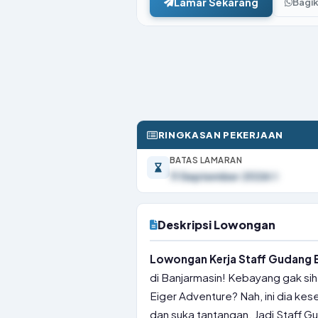
Lamar Sekarang
Bagi
RINGKASAN PEKERJAAN
BATAS LAMARAN
11 September 2026
Deskripsi Lowongan
Lowongan Kerja Staff Gudang E
di Banjarmasin! Kebayang gak sih,
Eiger Adventure? Nah, ini dia kes
dan suka tantangan. Jadi Staff G