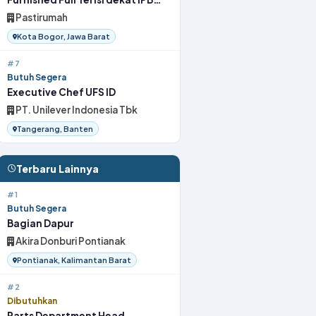
Bogor
Pastirumah
Kota Bogor, Jawa Barat
#7
Butuh Segera
Executive Chef UFS ID
PT. Unilever Indonesia Tbk
Tangerang, Banten
Terbaru Lainnya
#1
Butuh Segera
Bagian Dapur
Akira Donburi Pontianak
Pontianak, Kalimantan Barat
#2
Dibutuhkan
Parts Department Head