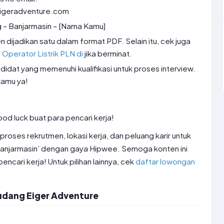
eigeradventure.com
g – Banjarmasin – [Nama Kamu]
dijadikan satu dalam format PDF. Selain itu, cek juga
Operator Listrik PLN di
jika berminat.
idat yang memenuhi kualifikasi untuk proses interview.
kamu ya!
d luck buat para pencari kerja!
 proses rekrutmen, lokasi kerja, dan peluang karir untuk
Banjarmasin’ dengan gaya Hipwee. Semoga konten ini
cari kerja! Untuk pilihan lainnya, cek
daftar lowongan
udang Eiger Adventure