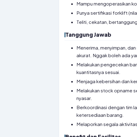
Mampu mengoperasikan komp
Punya sertifikasi forklift (nil
Teliti, cekatan, bertanggun
Tanggung Jawab
Menerima, menyimpan, dan 
akurat. Nggak boleh ada ya
Melakukan pengecekan bara
kuantitasnya sesuai.
Menjaga kebersihan dan ker
Melakukan stock opname sec
nyasar.
Berkoordinasi dengan tim lai
ketersediaan barang.
Melaporkan segala aktivit
Benefit dan Fasilitas