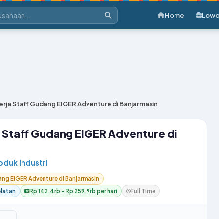
Home
Lowo
rja Staff Gudang EIGER Adventure di Banjarmasin
 Staff Gudang EIGER Adventure di
roduk Industri
ng EIGER Adventure di Banjarmasin
elatan
Rp 142,4rb – Rp 259,9rb per hari
Full Time