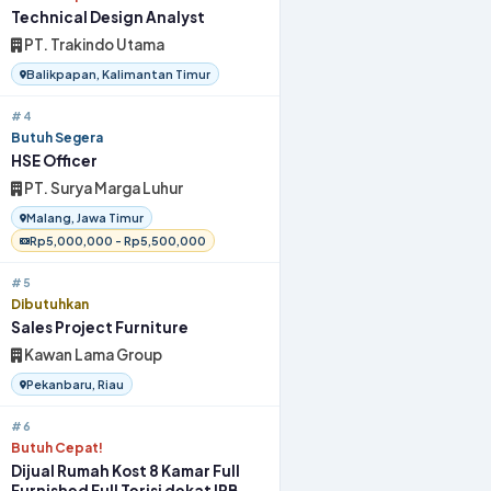
Technical Design Analyst
PT. Trakindo Utama
Balikpapan, Kalimantan Timur
#4
Butuh Segera
HSE Officer
PT. Surya Marga Luhur
Malang, Jawa Timur
Rp5,000,000 - Rp5,500,000
#5
Dibutuhkan
Sales Project Furniture
Kawan Lama Group
Pekanbaru, Riau
#6
Butuh Cepat!
Dijual Rumah Kost 8 Kamar Full
Furnished Full Terisi dekat IPB