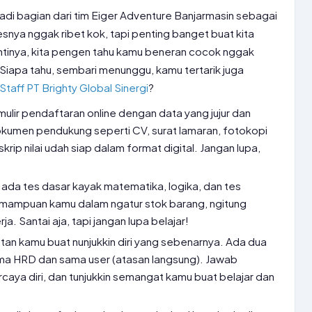
di bagian dari tim Eiger Adventure Banjarmasin sebagai
snya nggak ribet kok, tapi penting banget buat kita
Intinya, kita pengen tahu kamu beneran cocok nggak
 Siapa tahu, sembari menunggu, kamu tertarik juga
Staff PT Brighty Global Sinergi
?
rmulir pendaftaran online dengan data yang jujur dan
kumen pendukung seperti CV, surat lamaran, fotokopi
nskrip nilai udah siap dalam format digital. Jangan lupa,
!
ada tes dasar kayak matematika, logika, dan tes
 kemampuan kamu dalam ngatur stok barang, ngitung
ja. Santai aja, tapi jangan lupa belajar!
tan kamu buat nunjukkin diri yang sebenarnya. Ada dua
sama HRD dan sama user (atasan langsung). Jawab
rcaya diri, dan tunjukkin semangat kamu buat belajar dan