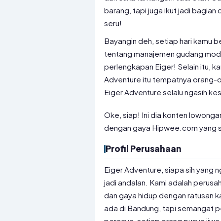
barang, tapi juga ikut jadi bagian
seru!
Bayangin deh, setiap hari kamu b
tentang manajemen gudang moder
perlengkapan Eiger! Selain itu, 
Adventure itu tempatnya orang-ora
Eiger Adventure selalu ngasih k
Oke, siap! Ini dia konten lowonga
dengan gaya Hipwee.com yang sa
Profil Perusahaan
Eiger Adventure, siapa sih yang 
jadi andalan. Kami adalah perus
dan gaya hidup dengan ratusan ka
ada di Bandung, tapi semangat 
percaya, setiap orang punya jiwa