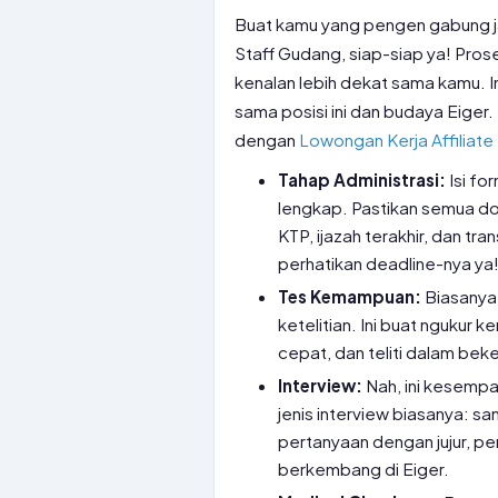
Buat kamu yang pengen gabung ja
Staff Gudang, siap-siap ya! Prose
kenalan lebih dekat sama kamu. 
sama posisi ini dan budaya Eiger.
dengan
Lowongan Kerja Affiliate 
Tahap Administrasi:
Isi fo
lengkap. Pastikan semua do
KTP, ijazah terakhir, dan tra
perhatikan deadline-nya ya
Tes Kemampuan:
Biasanya 
ketelitian. Ini buat ngukur
cepat, dan teliti dalam beker
Interview:
Nah, ini kesempa
jenis interview biasanya: 
pertanyaan dengan jujur, pe
berkembang di Eiger.