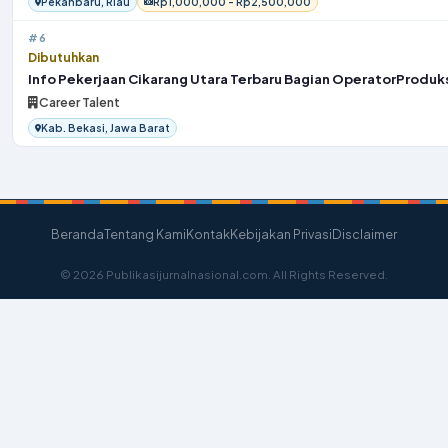
Pekanbaru, Riau
Rp1,000,000 - Rp2,500,000
#6
Dibutuhkan
Info Pekerjaan Cikarang Utara Terbaru Bagian OperatorProduk
Career Talent
Kab. Bekasi, Jawa Barat
Beranda
Tentang Kami
Kontak
Kebijakan Privasi
Disclaimer
© 2026 Publikasijurnalnasional.com. All Rights Reserved.