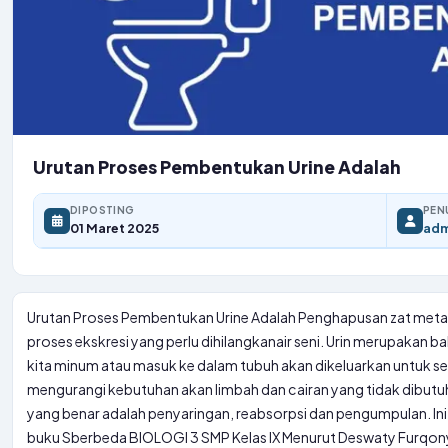
Urutan Proses Pembentukan Urine Adalah
DIPOSTING
PEN
01 Maret 2025
adm
Urutan Proses Pembentukan Urine Adalah Penghapusan zat metabol
proses ekskresi yang perlu dihilangkan
air seni
. Urin merupakan ba
kita minum atau masuk ke dalam tubuh akan dikeluarkan untuk sem
mengurangi kebutuhan akan limbah dan cairan yang tidak dibutu
yang benar adalah penyaringan, reabsorpsi dan pengumpulan. I
buku Sberbeda BIOLOGI 3 SMP Kelas IX Menurut Deswaty Furqonyt