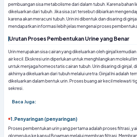
pembuangan sisa metabolisme dari dalam tubuh. Karena bahan lim
dikeluarkan dari tubuh. Jika sisa zat tersebut dibiarkan mengen
karena akan meracuni tubuh. Urin ini dibentuk dan disaring di ginjal
mendapatkan informasi lebih jelas mengenai proses pembentukan
Urutan Proses Pembentukan Urine yang Benar
Urin merupakan sisa cairan yang dikeluarkan oleh ginjal kemudian
air kecil. Ekskresi urin diperlukan untuk menghilangkan molekul li
untuk menjaga homeostatis cairan tubuh. Urin disaring di ginjal, 
akhirnya dikeluarkan dari tubuh melalui uretra.
Ginjal
Ini adalah t
dikeluarkan dalam bentuk urin. Proses buang air kecil melewati ti
sekresi.
Baca Juga:
1.
Penyaringan (penyaringan)
Proses pembentukan urin yang pertama adalah proses filtrasi, ya
glomerulus ke kapsul Bowman melalui membran filtrasi. Membran fil