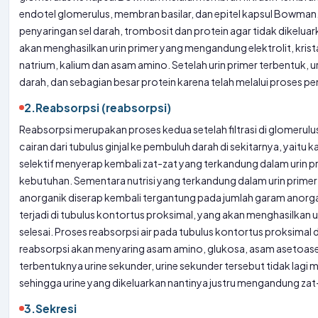
endotel glomerulus, membran basilar, dan epitel kapsul Bowman.
penyaringan sel darah, trombosit dan protein agar tidak dikeluark
akan menghasilkan urin primer yang mengandung elektrolit, krista
natrium, kalium dan asam amino. Setelah urin primer terbentuk, u
darah, dan sebagian besar protein karena telah melalui proses pe
2.
Reabsorpsi (reabsorpsi)
Reabsorpsi merupakan proses kedua setelah filtrasi di glomerul
cairan dari tubulus ginjal ke pembuluh darah di sekitarnya, yaitu ka
selektif menyerap kembali zat-zat yang terkandung dalam urin pr
kebutuhan. Sementara nutrisi yang terkandung dalam urin primer
anorganik diserap kembali tergantung pada jumlah garam anorg
terjadi di tubulus kontortus proksimal, yang akan menghasilkan 
selesai. Proses reabsorpsi air pada tubulus kontortus proksimal 
reabsorpsi akan menyaring asam amino, glukosa, asam asetoaseta
terbentuknya urine sekunder, urine sekunder tersebut tidak lag
sehingga urine yang dikeluarkan nantinya justru mengandung zat
3.
Sekresi